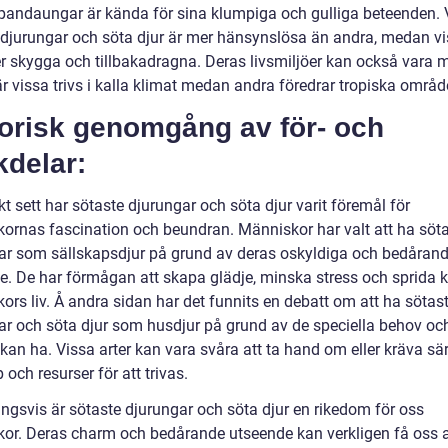
andaungar är kända för sina klumpiga och gulliga beteenden. 
 djurungar och söta djur är mer hänsynslösa än andra, medan v
r skygga och tillbakadragna. Deras livsmiljöer kan också vara 
är vissa trivs i kalla klimat medan andra föredrar tropiska områd
torisk genomgång av för- och
kdelar:
kt sett har sötaste djurungar och söta djur varit föremål för
ornas fascination och beundran. Människor har valt att ha söt
ar som sällskapsdjur på grund av deras oskyldiga och bedåran
e. De har förmågan att skapa glädje, minska stress och sprida kä
ors liv. Å andra sidan har det funnits en debatt om att ha sötas
ar och söta djur som husdjur på grund av de speciella behov oc
an ha. Vissa arter kan vara svåra att ta hand om eller kräva sär
och resurser för att trivas.
ingsvis är sötaste djurungar och söta djur en rikedom för oss
or. Deras charm och bedårande utseende kan verkligen få oss a