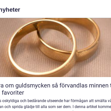
 nyheter
m guldsmycken så förvandlas minnen till
 favoriter
s oskyldiga och bedårande utseende har förmågan att smälta v
an och sprida glädje till alla som ser dem. I denna artikel komme