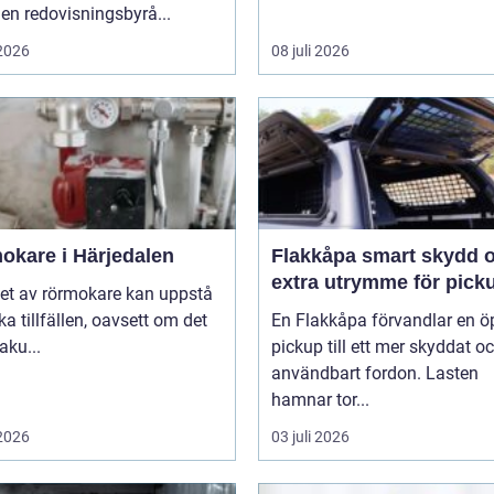
 en redovisningsbyrå...
 2026
08 juli 2026
okare i Härjedalen
Flakkåpa smart skydd och
extra utrymme för pick
et av rörmokare kan uppstå
ika tillfällen, oavsett om det
En Flakkåpa förvandlar en 
aku...
pickup till ett mer skyddat o
användbart fordon. Lasten
hamnar tor...
 2026
03 juli 2026