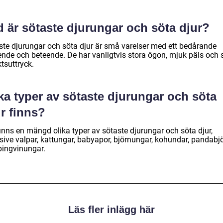
d är sötaste djurungar och söta djur?
ste djurungar och söta djur är små varelser med ett bedårande
ende och beteende. De har vanligtvis stora ögon, mjuk päls och 
tsuttryck.
ka typer av sötaste djurungar och söta
r finns?
inns en mängd olika typer av sötaste djurungar och söta djur,
usive valpar, kattungar, babyapor, björnungar, kohundar, pandabj
pingvinungar.
Läs fler inlägg här