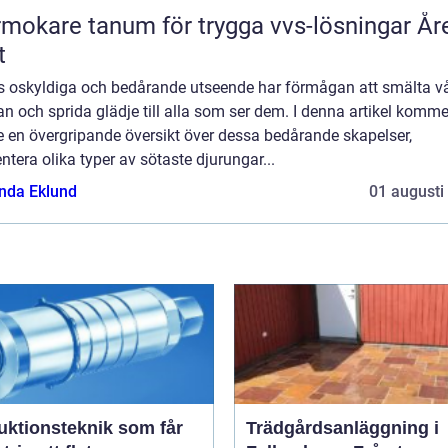
mokare tanum för trygga vvs-lösningar År
t
s oskyldiga och bedårande utseende har förmågan att smälta v
an och sprida glädje till alla som ser dem. I denna artikel komme
e en övergripande översikt över dessa bedårande skapelser,
ntera olika typer av sötaste djurungar...
da Eklund
01 augusti
uktionsteknik som får
Trädgårdsanläggning i