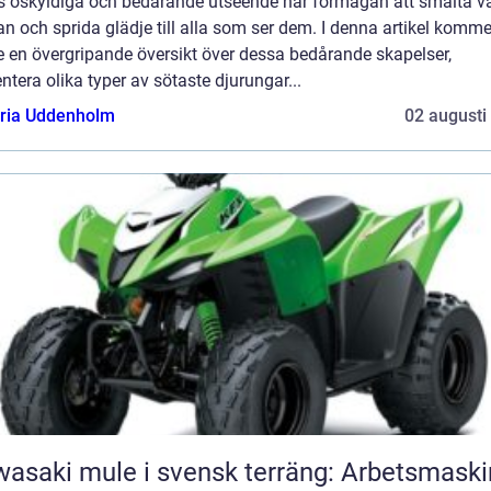
s oskyldiga och bedårande utseende har förmågan att smälta v
an och sprida glädje till alla som ser dem. I denna artikel komme
e en övergripande översikt över dessa bedårande skapelser,
ntera olika typer av sötaste djurungar...
oria Uddenholm
02 augusti
asaki mule i svensk terräng: Arbetsmaski