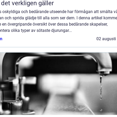
 det verkligen gäller
s oskyldiga och bedårande utseende har förmågan att smälta v
an och sprida glädje till alla som ser dem. I denna artikel komme
e en övergripande översikt över dessa bedårande skapelser,
ntera olika typer av sötaste djurungar...
n
02 augusti