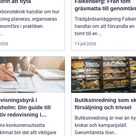
trin att flyta
Falkenberg: Från tom
gräsmatta till genomtän
ktionsteknik handlar om hur
helhet
rkning planeras, organiseras
Trädgårdsanläggning Falke
nomförs i praktiken.
handlar om att förvandla en 
..
tomt till en ...
 2026
13 juli 2026
visningsbyrå i
Butiksinredning som s
holm: Din guide till
försäljning och trivsel
tiv redovisning i
Butiksinredning är mer än hyl
kholm
ens konkurrensutsatta
krokar och kampanjställ.
klimat blir det allt viktigare
Genomtänkta lösn...