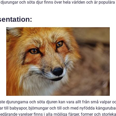
djurungar och söta djur finns över hela världen och är populära 
entation:
ste djurungarna och söta djuren kan vara allt från små valpar o
ar till babyapor, björnungar och till och med nyfödda känguruba
dårande varelser finns i alla möjliga färger, former och storleka