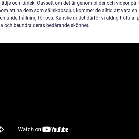
lädje och kärlek. Oavsett om det är genom bilder och videor på 
nom att ha dem som sällskapsdjur, kommer de alltid att vara en kä
ch underhållning för oss. Kanske är det därför vi aldrig tröttnar 
a och beundra deras bedårande skönhet.