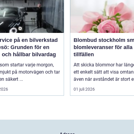
rvice på en bilverkstad
Blombud stockholm smidiga
esö: Grunden för en
blomleveranser för alla
 och hållbar bilvardag
tillfällen
 som startar varje morgon,
Att skicka blommor har länge
 mjukt på motorvägen och tar
ett enkelt sätt att visa omtan
en säkert ...
även när avståndet är stort ell
 2026
01 juli 2026