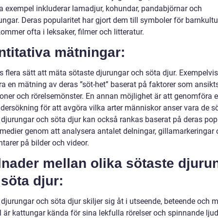
a exempel inkluderar lamadjur, kohundar, pandabjörnar och
ngar. Deras popularitet har gjort dem till symboler för barnkult
ommer ofta i leksaker, filmer och litteratur.
titativa mätningar:
s flera sätt att mäta sötaste djurungar och söta djur. Exempelvi
a en mätning av deras ”söt-het” baserat på faktorer som ansikts
ioner och rörelsemönster. En annan möjlighet är att genomföra 
dersökning för att avgöra vilka arter människor anser vara de sö
 djurungar och söta djur kan också rankas baserat på deras popul
 medier genom att analysera antalet delningar, gillamarkeringar
arer på bilder och videor.
lnader mellan olika sötaste djuru
söta djur:
djurungar och söta djur skiljer sig åt i utseende, beteende och mil
är kattungar kända för sina lekfulla rörelser och spinnande ljud