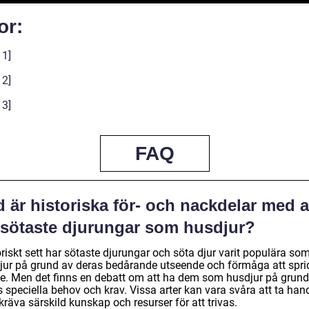
or:
 1]
 2]
 3]
FAQ
 är historiska för- och nackdelar med a
 sötaste djurungar som husdjur?
riskt sett har sötaste djurungar och söta djur varit populära so
jur på grund av deras bedårande utseende och förmåga att spri
je. Men det finns en debatt om att ha dem som husdjur på grund
s speciella behov och krav. Vissa arter kan vara svåra att ta ha
 kräva särskild kunskap och resurser för att trivas.