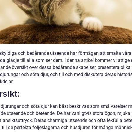
skyldiga och bedårande utseende har förmågan att smälta våra
da glädje till alla som ser dem. I denna artikel kommer vi att ge 
pande översikt över dessa bedårande skapelser, presentera olika 
djurungar och söta djur, och till och med diskutera deras historis
kdelar.
sikt:
 djurungar och söta djur kan bäst beskrivas som små varelser 
de utseende och beteende. De har vanligtvis stora ögon, mjuka 
a ansiktsuttryck. Deras charmiga utseende och ofta lekfulla bet
 till de perfekta följeslagarna och husdjuren för många människ