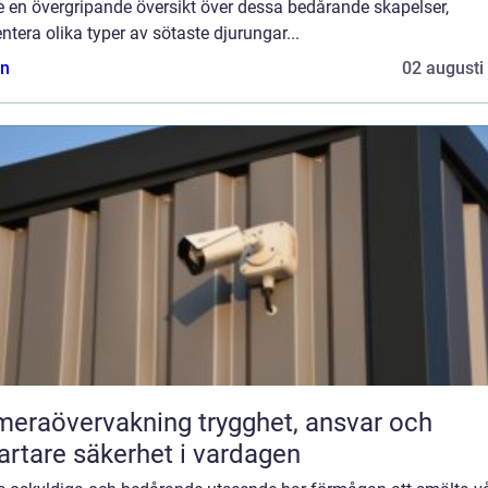
e en övergripande översikt över dessa bedårande skapelser,
ntera olika typer av sötaste djurungar...
n
02 augusti
övervakning trygghet, ansvar och
rtare säkerhet i vardagen