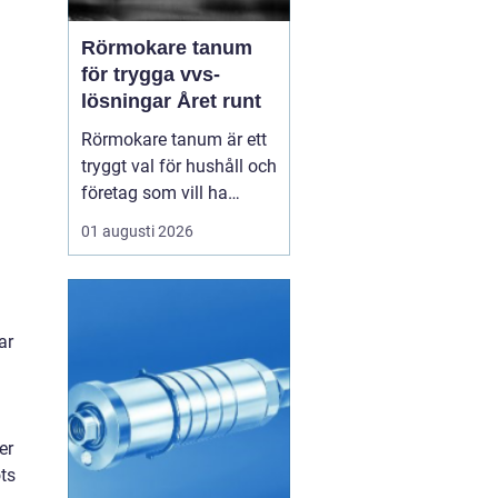
Rörmokare tanum
för trygga vvs-
lösningar Året runt
Rörmokare tanum är ett
tryggt val för hushåll och
företag som vill ha
säkra, hållbara och
01 augusti 2026
professionella vvs-
lösningar. En erfaren
rörmokare hjälper till
med allt från akuta
ar
läckor till planerade
renoveringar och
energisnåla
uppvärmningssystem.
er
Rätt ...
ts