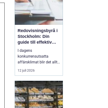
Redovisningsbyrå i
Stockholm: Din
guide till effektiv
redovisning i
I dagens
Stockholm
konkurrensutsatta
affärsklimat blir det allt
viktigare att ha en
12 juli 2026
redovisningsbyrå i
Stockholm som inte
bara kan sköta den
traditionella bokföringen,
utan också kan erbjuda
mervärde genom