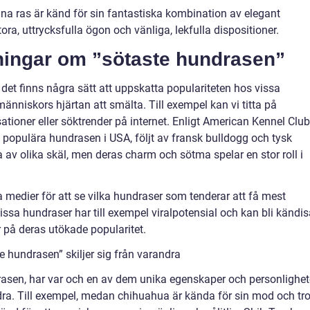
nna ras är känd för sin fantastiska kombination av elegant
ra, uttrycksfulla ögon och vänliga, lekfulla dispositioner.
tningar om ”sötaste hundrasen”
et finns några sätt att uppskatta populariteten hos vissa
nniskors hjärtan att smälta. Till exempel kan vi titta på
tioner eller söktrender på internet. Enligt American Kennel Club
 populära hundrasen i USA, följt av fransk bulldogg och tysk
 av olika skäl, men deras charm och sötma spelar en stor roll i
 medier för att se vilka hundraser som tenderar att få mest
 hundraser har till exempel viralpotensial och kan bli kändis
r på deras utökade popularitet.
e hundrasen” skiljer sig från varandra
rasen, har var och en av dem unika egenskaper och personlighet
a. Till exempel, medan chihuahua är kända för sin mod och tro