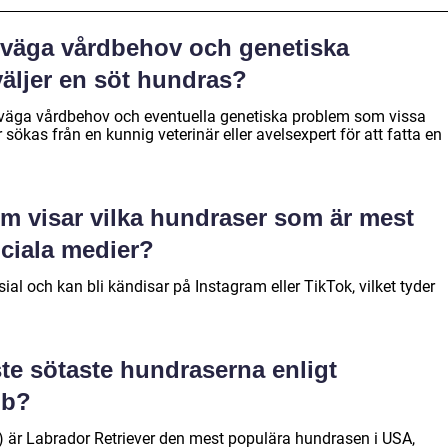
verväga vårdbehov och genetiska
äljer en söt hundras?
verväga vårdbehov och eventuella genetiska problem som vissa
sökas från en kunnig veterinär eller avelsexpert för att fatta en
som visar vilka hundraser som är mest
ciala medier?
ial och kan bli kändisar på Instagram eller TikTok, vilket tyder
ste sötaste hundraserna enligt
ub?
) är Labrador Retriever den mest populära hundrasen i USA,