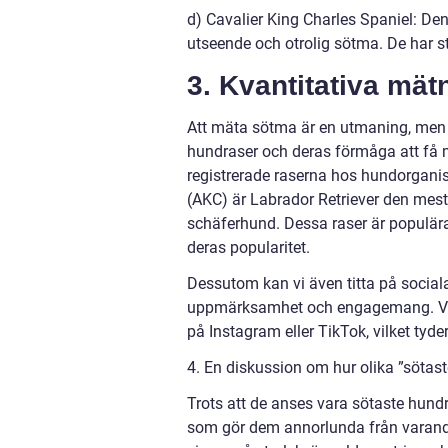
d) Cavalier King Charles Spaniel: De
utseende och otrolig sötma. De har sto
3. Kvantitativa mä
Att mäta sötma är en utmaning, men d
hundraser och deras förmåga att få mä
registrerade raserna hos hundorganisa
(AKC) är Labrador Retriever den mest
schäferhund. Dessa raser är populära
deras popularitet.
Dessutom kan vi även titta på sociala
uppmärksamhet och engagemang. Vissa
på Instagram eller TikTok, vilket tyde
4. En diskussion om hur olika ”sötast
Trots att de anses vara sötaste hund
som gör dem annorlunda från varandr