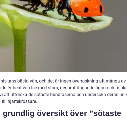
niskans bästa vän, och det är ingen överraskning att många av
ande fyrbent varelse med stora, genomträngande ögon och mjuk
r vi att utforska de sötaste hundraserna och undersöka deras uni
ill hjärtekrossare.
 grundlig översikt över ”sötaste