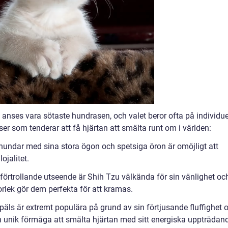
m anses vara sötaste hundrasen, och valet beror ofta på individue
ser som tenderar att få hjärtan att smälta runt om i världen:
ndar med sina stora ögon och spetsiga öron är omöjligt att
ojalitet.
 förtrollande utseende är Shih Tzu välkända för sin vänlighet oc
rlek gör dem perfekta för att kramas.
äls är extremt populära på grund av sin förtjusande fluffighet 
en unik förmåga att smälta hjärtan med sitt energiska uppträdan