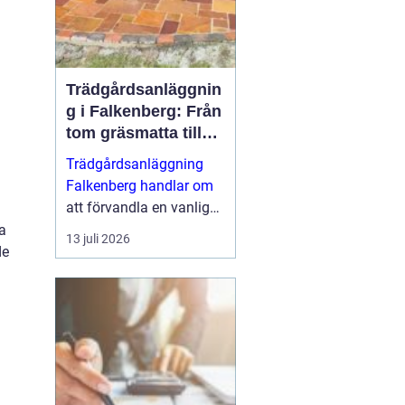
Trädgårdsanläggnin
g i Falkenberg: Från
tom gräsmatta till
genomtänkt helhet
Trädgårdsanläggning
Falkenberg handlar om
att förvandla en vanlig
tomt till en fungerande,
a
13 juli 2026
vacker och hållbar
de
utemiljö som håller i
många &ari...