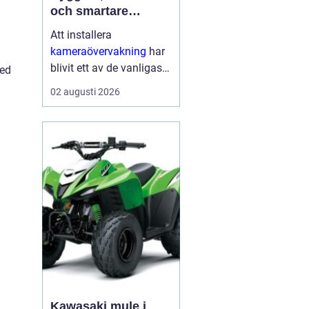
och smartare
säkerhet i vardagen
Att installera
kameraövervakning
har
blivit ett av de vanligaste
med
sätten att öka tryggheten
02 augusti 2026
i både hem och företag.
Tekniken ger tydlig
överblick, avskräcker
från brott och kan hj...
Kawasaki mule i