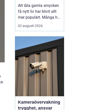
till nya favoriter
Att låta gamla smycken
få nytt liv har blivit allt
mer populärt. Många har
ärvda ringar, kedjor eller
02 augusti 2026
örhängen som mest
ligger i en ask, trots
starkt känslomässigt
värde. Genom
att ...
a
ka
Kameraövervakning
trygghet, ansvar