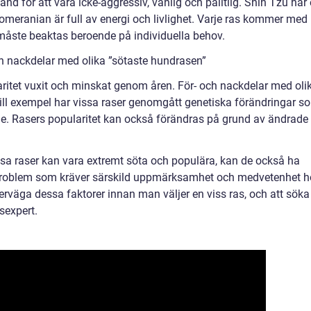
känd för att vara icke-aggressiv, vänlig och pålitlig. Shih Tzu har
omeranian är full av energi och livlighet. Varje ras kommer med
måste beaktas beroende på individuella behov.
h nackdelar med olika ”sötaste hundrasen”
laritet vuxit och minskat genom åren. För- och nackdelar med oli
 Till exempel har vissa raser genomgått genetiska förändringar s
e. Rasers popularitet kan också förändras på grund av ändrade
issa raser kan vara extremt söta och populära, kan de också ha
a problem som kräver särskild uppmärksamhet och medvetenhet 
verväga dessa faktorer innan man väljer en viss ras, och att söka
lsexpert.