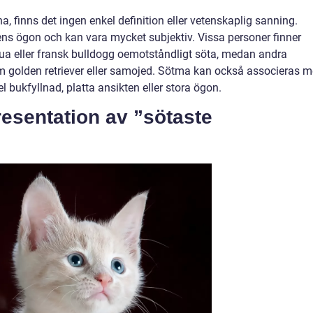
a, finns det ingen enkel definition eller vetenskaplig sanning.
ens ögon och kan vara mycket subjektiv. Vissa personer finner
 eller fransk bulldogg oemotståndligt söta, medan andra
som golden retriever eller samojed. Sötma kan också associeras 
el bukfyllnad, platta ansikten eller stora ögon.
resentation av ”sötaste