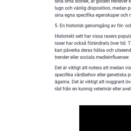
sina små storlek, är golden retriever 
lugn och vänlig disposition, medan p
sina egna specifika egenskaper och 
5. En historisk genomgång av för- oc
Historiskt sett har vissa rasers popu
raser har också förändrats över tid.
kan påverka deras hälsa och utseend
trender eller sociala medieinfluenser.
Det är viktigt att notera att medan v
specifika vårdbehov eller genetisk
ägarna. Det är viktigt att noggrant ö
råd från en kunnig veterinär eller ave