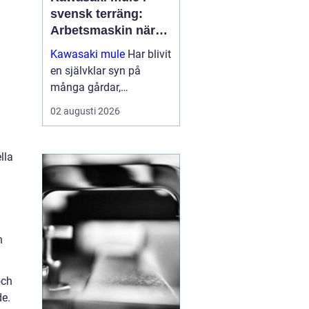
svensk terräng:
Arbetsmaskin när
det verkligen gäller
Kawasaki mule
Har blivit
en självklar syn på
många gårdar,
entreprenadarbeten och
02 augusti 2026
jaktmarker runt om i
Sverige. Fordonet
kombinerar ege...
lla
h
och
de.