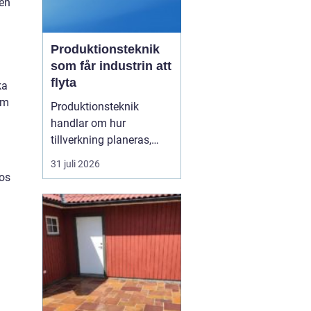
 en
Produktionsteknik
som får industrin att
flyta
ka
om
Produktionsteknik
handlar om hur
tillverkning planeras,
organiseras och
31 juli 2026
genomförs i praktiken.
hos
Fokus ligger på
samspelet mellan
maskiner, människor,
material och styrsystem.
När dessa delar fungerar
tillsammans minskar
spill, driftstopp och
kostnader...