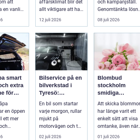
om att
affärsklimat blir det
och kampanjställ.
a en vanlig
allt viktigare att ha
Genomtänkta lösn..
en ...
en
26
12 juli 2026
08 juli 2026
redovisningsbyrå...
mart
Bilservice på en
Blombud
och extra
bilverkstad i
stockholm
e för
Tyresö:
smidiga
Grunden för en
blomleveranser
kåpa
En bil som startar
Att skicka blommo
trygg och
för alla tillfällen
ar en öppen
varje morgon, rullar
har länge varit ett
hållbar
ll ett mer
mjukt på
enkelt sätt att visa
bilvardag
 och
motorvägen och tar
omtanke, även när
rt fordon.
familjen säkert ...
avståndet är stort
26
02 juli 2026
01 juli 2026