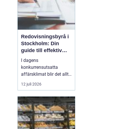
Redovisningsbyrå i
Stockholm: Din
guide till effektiv
redovisning i
I dagens
Stockholm
konkurrensutsatta
affärsklimat blir det allt
viktigare att ha en
12 juli 2026
redovisningsbyrå i
Stockholm som inte
bara kan sköta den
traditionella bokföringen,
utan också kan erbjuda
mervärde genom