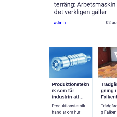
terräng: Arbetsmaskin
det verkligen gäller
admin
02 au
Produktionstekn
Trädgå
ik som får
gning i
industrin att
Falken
flyta
Från t
Produktionsteknik
Trädgår
gräsmat
handlar om hur
g Falken
genomt