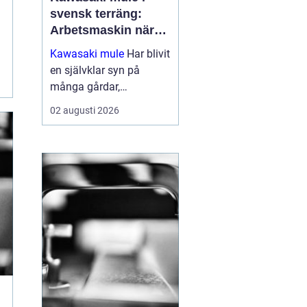
svensk terräng:
Arbetsmaskin när
det verkligen gäller
Kawasaki mule
Har blivit
en självklar syn på
många gårdar,
entreprenadarbeten och
02 augusti 2026
jaktmarker runt om i
Sverige. Fordonet
kombinerar ege...