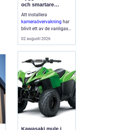
och smartare
säkerhet i vardagen
Att installera
kameraövervakning
har
blivit ett av de vanligaste
sätten att öka tryggheten
02 augusti 2026
i både hem och företag.
Tekniken ger tydlig
överblick, avskräcker
från brott och kan hj...
Kawasaki mule i