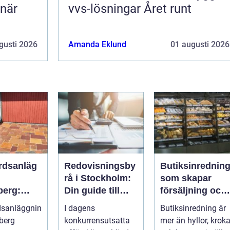
 när
vvs-lösningar Året runt
gusti 2026
Amanda Eklund
01 augusti 2026
rdsanläg
Redovisningsby
Butiksinrednin
rå i Stockholm:
som skapar
berg:
Din guide till
försäljning och
om
effektiv
trivsel
dsanläggnin
I dagens
Butiksinredning är
ta till
redovisning i
berg
konkurrensutsatta
mer än hyllor, kroka
änkt
Stockholm