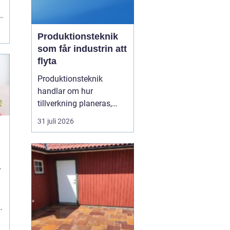
.
Produktionsteknik
som får industrin att
flyta
Produktionsteknik
handlar om hur
tillverkning planeras,
organiseras och
31 juli 2026
genomförs i praktiken.
Fokus ligger på
samspelet mellan
maskiner, människor,
r
material och styrsystem.
När dessa delar fungerar
tillsammans minskar
spill, driftstopp och
kostnader...