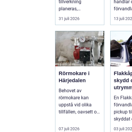
tillverkning
handlar 
helhet
planeras,
förvandl
organiseras och
tomt till 
31 juli 2026
13 juli 20
genomförs i
praktiken. Fokus...
Rörmokare i
Flakkåpa s
Härjedalen
skydd 
utrymm
Behovet av
pickup
rörmokare kan
En Flak
uppstå vid olika
förvandl
tillfällen, oavsett om
pickup ti
det gäller aku...
skyddat
användba
07 juli 2026
03 juli 20