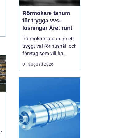
Rörmokare tanum
för trygga vvs-
lösningar Året runt
Rörmokare tanum är ett
tryggt val för hushåll och
företag som vill ha
säkra, hållbara och
01 augusti 2026
professionella vvs-
lösningar. En erfaren
rörmokare hjälper till
med allt från akuta
läckor till planerade
g
renoveringar och
energisnåla
uppvärmningssystem.
Rätt ...
r