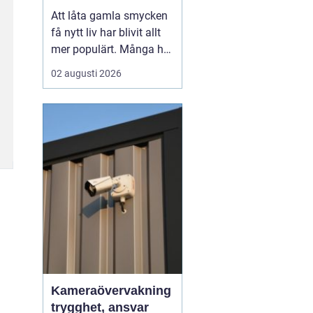
till nya favoriter
Att låta gamla smycken
få nytt liv har blivit allt
mer populärt. Många har
ärvda ringar, kedjor eller
02 augusti 2026
örhängen som mest
ligger i en ask, trots
starkt känslomässigt
värde. Genom
att ...
Kameraövervakning
trygghet, ansvar