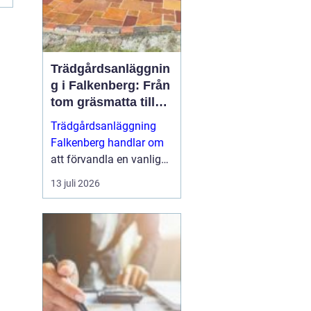
Trädgårdsanläggnin
g i Falkenberg: Från
tom gräsmatta till
genomtänkt helhet
Trädgårdsanläggning
Falkenberg handlar om
att förvandla en vanlig
tomt till en fungerande,
13 juli 2026
vacker och hållbar
utemiljö som håller i
många &ari...