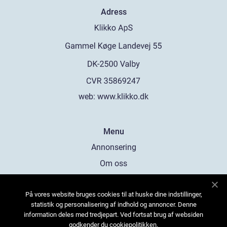
Adress
web:
www.klikko.dk
Menu
Annonsering
Om oss
Cookies
På vores website bruges cookies til at huske dine indstillinger,
Kontakta oss
statistik og personalisering af indhold og annoncer. Denne
Sitemap
information deles med tredjepart. Ved fortsat brug af websiden
godkender du cookiepolitikken.