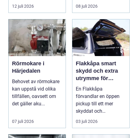
redovisningsbyrå...
12 juli 2026
08 juli 2026
Rörmokare i
Flakkåpa smart
Härjedalen
skydd och extra
utrymme för
Behovet av rörmokare
pickup
kan uppstå vid olika
En Flakkåpa
tillfällen, oavsett om
förvandlar en öppen
det gäller aku...
pickup till ett mer
skyddat och
användbart fordon.
07 juli 2026
03 juli 2026
Lasten hamnar tor...