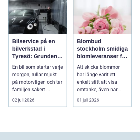
Bilservice på en
Blombud
bilverkstad i
stockholm smidiga
Tyresö: Grunden
blomleveranser för
för en trygg och
alla tillfällen
En bil som startar varje
Att skicka blommor
hållbar bilvardag
morgon, rullar mjukt
har länge varit ett
på motorvägen och tar
enkelt sätt att visa
familjen säkert ...
omtanke, även när
avståndet är stort ell...
02 juli 2026
01 juli 2026