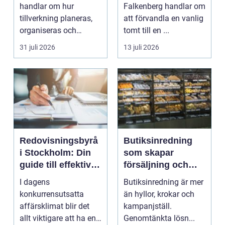
genomtänkt helhet
handlar om hur
Falkenberg handlar om
tillverkning planeras,
att förvandla en vanlig
organiseras och
tomt till en ...
genomförs i praktiken.
31 juli 2026
13 juli 2026
Fokus...
Redovisningsbyrå
Butiksinredning
i Stockholm: Din
som skapar
guide till effektiv
försäljning och
redovisning i
trivsel
I dagens
Butiksinredning är mer
Stockholm
konkurrensutsatta
än hyllor, krokar och
affärsklimat blir det
kampanjställ.
allt viktigare att ha en
Genomtänkta lösn...