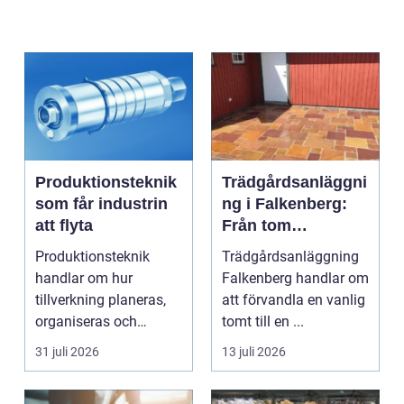
Produktionsteknik
Trädgårdsanläggni
som får industrin
ng i Falkenberg:
att flyta
Från tom
gräsmatta till
Produktionsteknik
Trädgårdsanläggning
genomtänkt helhet
handlar om hur
Falkenberg handlar om
tillverkning planeras,
att förvandla en vanlig
organiseras och
tomt till en ...
genomförs i praktiken.
31 juli 2026
13 juli 2026
Fokus...