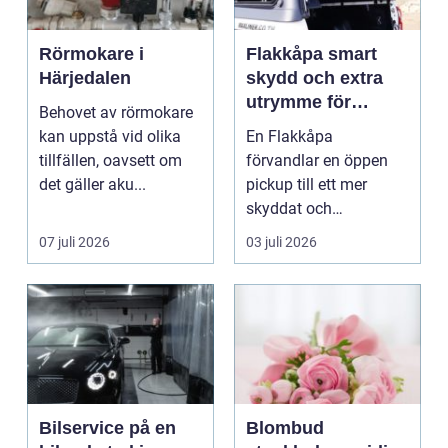
Rörmokare i
Flakkåpa smart
Härjedalen
skydd och extra
utrymme för
Behovet av rörmokare
pickup
kan uppstå vid olika
En Flakkåpa
tillfällen, oavsett om
förvandlar en öppen
det gäller aku...
pickup till ett mer
skyddat och
användbart fordon.
07 juli 2026
03 juli 2026
Lasten hamnar tor...
Bilservice på en
Blombud