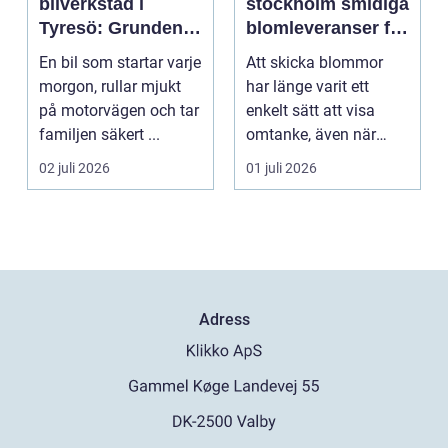
bilverkstad i
stockholm smidiga
Tyresö: Grunden
blomleveranser för
för en trygg och
alla tillfällen
En bil som startar varje
Att skicka blommor
hållbar bilvardag
morgon, rullar mjukt
har länge varit ett
på motorvägen och tar
enkelt sätt att visa
familjen säkert ...
omtanke, även när
avståndet är stort ell...
02 juli 2026
01 juli 2026
Adress