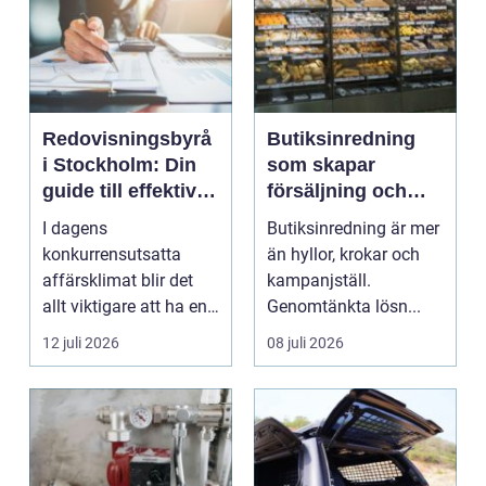
Redovisningsbyrå
Butiksinredning
i Stockholm: Din
som skapar
guide till effektiv
försäljning och
redovisning i
trivsel
I dagens
Butiksinredning är mer
Stockholm
konkurrensutsatta
än hyllor, krokar och
affärsklimat blir det
kampanjställ.
allt viktigare att ha en
Genomtänkta lösn...
redovisningsbyrå...
12 juli 2026
08 juli 2026