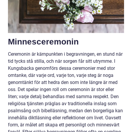
Minnesceremonin
Ceremonin är kärnpunkten i begravningen, en stund när
tid tycks stå stilla, och när sorgen får sitt utrymme. I
Kungsbacka genomförs dessa ceremonier med stor
omtanke, där varje ord, varje ton, varje steg är noga
genomtänkt för att hedra den som inte längre är med
oss. Det spelar ingen roll om ceremonin är stor eller
liten; varje detalj behandlas med samma respekt. Den
religiösa tjänsten präglas av traditionella inslag som
psalmsång och bibelläsning, medan den borgerliga kan
innehålla diktläsning eller reflektioner om livet. Oavsett
form, är målet att skapa ett personligt och minnesvärt
farväl. Efter själva begravningen följer ofta en samling