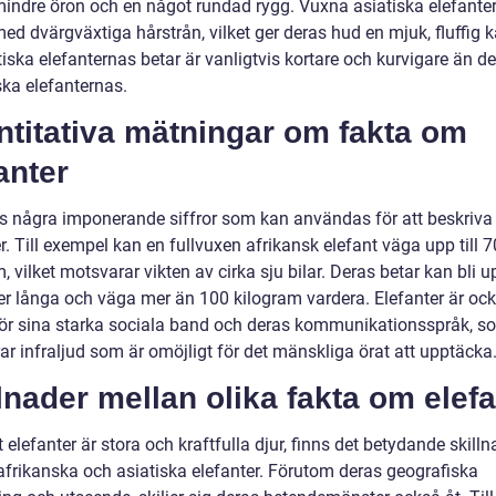
mindre öron och en något rundad rygg. Vuxna asiatiska elefanter
ed dvärgväxtiga hårstrån, vilket ger deras hud en mjuk, fluffig k
iska elefanternas betar är vanligtvis kortare och kurvigare än de
ska elefanternas.
ntitativa mätningar om fakta om
anter
ns några imponerande siffror som kan användas för att beskriva
r. Till exempel kan en fullvuxen afrikansk elefant väga upp till 
, vilket motsvarar vikten av cirka sju bilar. Deras betar kan bli up
er långa och väga mer än 100 kilogram vardera. Elefanter är oc
ör sina starka sociala band och deras kommunikationsspråk, s
ar infraljud som är omöjligt för det mänskliga örat att upptäcka
lnader mellan olika fakta om elefa
t elefanter är stora och kraftfulla djur, finns det betydande skilln
afrikanska och asiatiska elefanter. Förutom deras geografiska