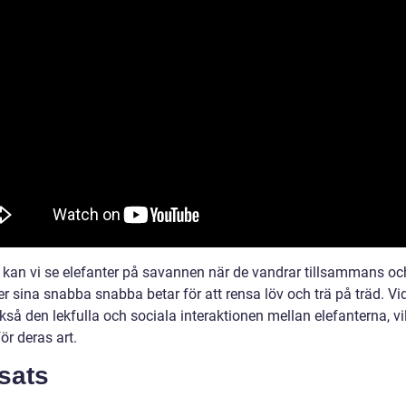
n kan vi se elefanter på savannen när de vandrar tillsammans oc
r sina snabba snabba betar för att rensa löv och trä på träd. V
kså den lekfulla och sociala interaktionen mellan elefanterna, vi
för deras art.
sats