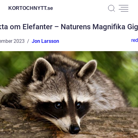
KORTOCHNYTT.
se
ta om Elefanter – Naturens Magnifika Gi
red
ember 2023
Jon Larsson