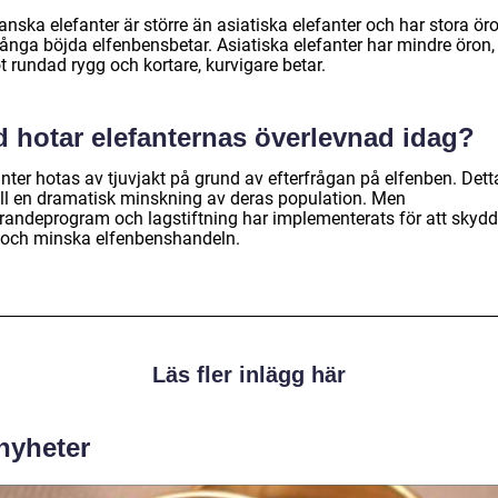
anska elefanter är större än asiatiska elefanter och har stora ör
långa böjda elfenbensbetar. Asiatiska elefanter har mindre öron,
 rundad rygg och kortare, kurvigare betar.
d hotar elefanternas överlevnad idag?
nter hotas av tjuvjakt på grund av efterfrågan på elfenben. Dett
 till en dramatisk minskning av deras population. Men
randeprogram och lagstiftning har implementerats för att skyd
och minska elfenbenshandeln.
Läs fler inlägg här
 nyheter