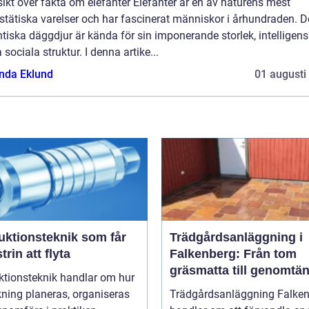
ikt över fakta om elefanter Elefanter är en av naturens mest
stätiska varelser och har fascinerat människor i århundraden. 
tiska däggdjur är kända för sin imponerande storlek, intelligen
 sociala struktur. I denna artike...
da Eklund
01 augusti
uktionsteknik som får
Trädgårdsanläggning i
trin att flyta
Falkenberg: Från tom
gräsmatta till genomtän
ktionsteknik handlar om hur
helhet
rkning planeras, organiseras
Trädgårdsanläggning Falke