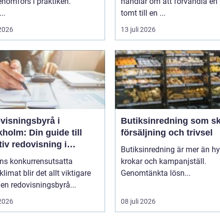
nomförs i praktiken.
handlar om att förvandla en 
..
tomt till en ...
 2026
13 juli 2026
visningsbyrå i
Butiksinredning som s
holm: Din guide till
försäljning och trivsel
tiv redovisning i
Butiksinredning är mer än hyl
kholm
ens konkurrensutsatta
krokar och kampanjställ.
klimat blir det allt viktigare
Genomtänkta lösn...
 en redovisningsbyrå...
 2026
08 juli 2026