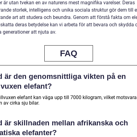
er är utan tvekan en av naturens mest magnifika varelser. Deras
nde storlek, intelligens och unika sociala struktur gör dem till 
rande art att studera och beundra. Genom att förstå fakta om el
skatta deras betydelse kan vi arbeta för att bevara och skydda 
 generationer att njuta av.
FAQ
d är den genomsnittliga vikten på en
lvuxen elefant?
llvuxen elefant kan väga upp till 7000 kilogram, vilket motsvara
n av cirka sju bilar.
 är skillnaden mellan afrikanska och
atiska elefanter?