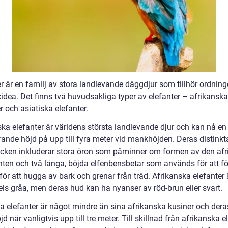
er är en familj av stora landlevande däggdjur som tillhör ordnin
idea. Det finns två huvudsakliga typer av elefanter – afrikanska
r och asiatiska elefanter.
ska elefanter är världens största landlevande djur och kan nå en
ande höjd på upp till fyra meter vid mankhöjden. Deras distinkt
cken inkluderar stora öron som påminner om formen av den af
nten och två långa, böjda elfenbensbetar som används för att f
för att hugga av bark och grenar från träd. Afrikanska elefanter 
ls gråa, men deras hud kan ha nyanser av röd-brun eller svart.
ka elefanter är något mindre än sina afrikanska kusiner och dera
 når vanligtvis upp till tre meter. Till skillnad från afrikanska e