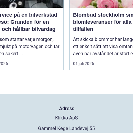
rvice på en bilverkstad
Blombud stockholm smidiga
esö: Grunden för en
blomleveranser för alla
 och hållbar bilvardag
tillfällen
 som startar varje morgon,
Att skicka blommor har länge
 mjukt på motorvägen och tar
ett enkelt sätt att visa omtan
en säkert ...
även när avståndet är stort ell
 2026
01 juli 2026
Adress