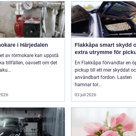
okare i Härjedalen
Flakkåpa smart skydd och
extra utrymme för pick
et av rörmokare kan uppstå
ika tillfällen, oavsett om det
En Flakkåpa förvandlar en 
aku...
pickup till ett mer skyddat o
användbart fordon. Lasten
hamnar tor...
 2026
03 juli 2026