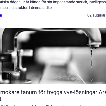
tiska däggdjur är kända för sin imponerande storlek, intelligen
 sociala struktur. I denna artike...
n
02 augusti
mokare tanum för trygga vvs-lösningar År
t