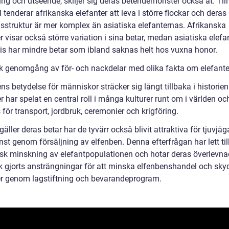
ng och utseende, skiljer sig deras betendemönster också åt. Till
tenderar afrikanska elefanter att leva i större flockar och deras
sstruktur är mer komplex än asiatiska elefanternas. Afrikanska
r visar också större variation i sina betar, medan asiatiska elefa
vis har mindre betar som ibland saknas helt hos vuxna honor.
sk genomgång av för- och nackdelar med olika fakta om elefante
ns betydelse för människor sträcker sig långt tillbaka i historien
r har spelat en central roll i många kulturer runt om i världen oc
för transport, jordbruk, ceremonier och krigföring.
gäller deras betar har de tyvärr också blivit attraktiva för tjuvjä
nst genom försäljning av elfenben. Denna efterfrågan har lett til
sk minskning av elefantpopulationen och hotar deras överlevna
k gjorts ansträngningar för att minska elfenbenshandel och sk
er genom lagstiftning och bevarandeprogram.