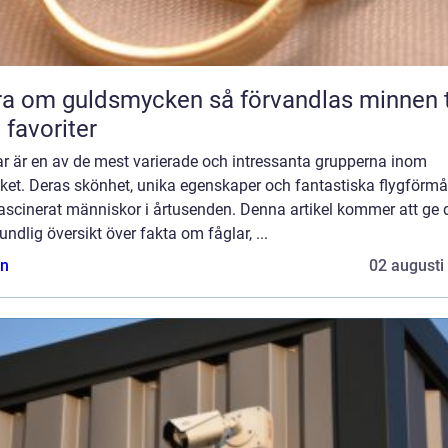
m guldsmycken så förvandlas minnen till
 favoriter
ar är en av de mest varierade och intressanta grupperna inom
iket. Deras skönhet, unika egenskaper och fantastiska flygförm
ascinerat människor i årtusenden. Denna artikel kommer att ge 
undlig översikt över fakta om fåglar, ...
n
02 augusti