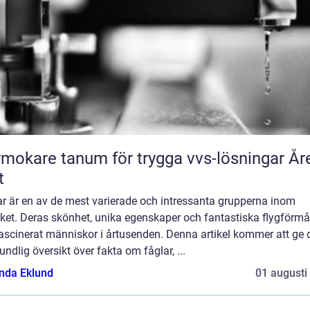
mokare tanum för trygga vvs-lösningar År
t
ar är en av de mest varierade och intressanta grupperna inom
iket. Deras skönhet, unika egenskaper och fantastiska flygförm
ascinerat människor i årtusenden. Denna artikel kommer att ge 
undlig översikt över fakta om fåglar, ...
da Eklund
01 augusti