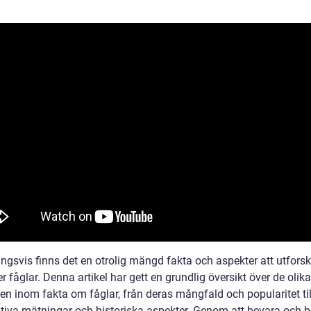
ingsvis finns det en otrolig mängd fakta och aspekter att utfors
er fåglar. Denna artikel har gett en grundlig översikt över de olika
en inom fakta om fåglar, från deras mångfald och popularitet til
ativa mätningar och historiska aspekter. Genom att bevara och 