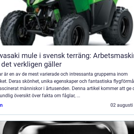
asaki mule i svensk terräng: Arbetsmaski
 det verkligen gäller
ar är en av de mest varierade och intressanta grupperna inom
iket. Deras skönhet, unika egenskaper och fantastiska flygförm
ascinerat människor i årtusenden. Denna artikel kommer att ge 
undlig översikt över fakta om fåglar, ...
n
02 augusti