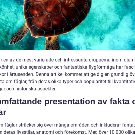
är en av de mest varierade och intressanta grupperna inom djurri
könhet, unika egenskaper och fantastiska flygförmåga har fasci
or i årtusenden. Denna artikel kommer att ge dig en grundlig öv
ta om fåglar, från deras olika typer och popularitet till kvantitati
ar och historiska aspekter.
omfattande presentation av fakta
ar
m fåglar sträcker sig över många områden och inkluderar fanta
 deras livsstilar, anatomi och förekomst. Med över 10 000 olika 