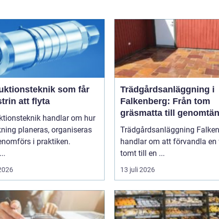
uktionsteknik som får
Trädgårdsanläggning i
trin att flyta
Falkenberg: Från tom
gräsmatta till genomtän
ktionsteknik handlar om hur
helhet
rkning planeras, organiseras
Trädgårdsanläggning Falke
nomförs i praktiken.
handlar om att förvandla en 
..
tomt till en ...
 2026
13 juli 2026