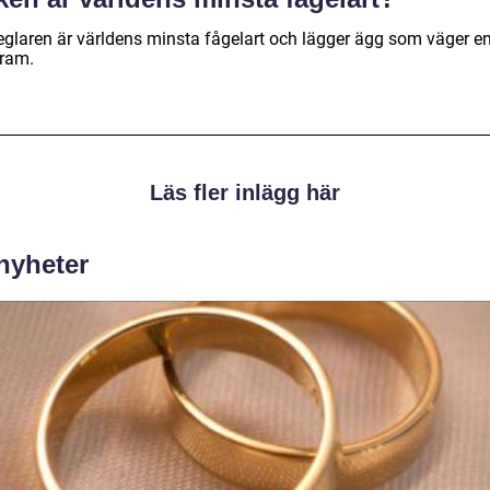
eglaren är världens minsta fågelart och lägger ägg som väger e
gram.
Läs fler inlägg här
 nyheter