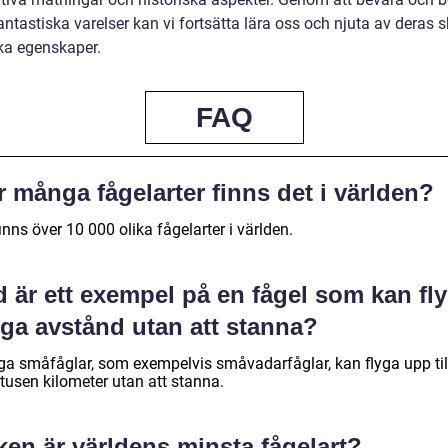
ntastiska varelser kan vi fortsätta lära oss och njuta av deras 
ka egenskaper.
FAQ
 många fågelarter finns det i världen?
inns över 10 000 olika fågelarter i världen.
 är ett exempel på en fågel som kan fl
nga avstånd utan att stanna?
a småfåglar, som exempelvis småvadarfåglar, kan flyga upp til
 tusen kilometer utan att stanna.
ken är världens minsta fågelart?