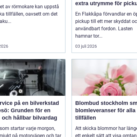
extra utrymme för pick
et av rörmokare kan uppstå
ika tillfällen, oavsett om det
En Flakkåpa förvandlar en 
aku...
pickup till ett mer skyddat o
användbart fordon. Lasten
hamnar tor...
 2026
03 juli 2026
rvice på en bilverkstad
Blombud stockholm smidiga
esö: Grunden för en
blomleveranser för alla
 och hållbar bilvardag
tillfällen
 som startar varje morgon,
Att skicka blommor har länge
 mjukt på motorvägen och tar
ett enkelt sätt att visa omtan