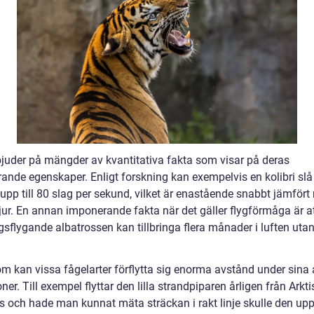
bjuder på mängder av kvantitativa fakta som visar på deras
ande egenskaper. Enligt forskning kan exempelvis en kolibri slå
 upp till 80 slag per sekund, vilket är enastående snabbt jämför
jur. En annan imponerande fakta när det gäller flygförmåga är a
sflygande albatrossen kan tillbringa flera månader i luften utan
m kan vissa fågelarter förflytta sig enorma avstånd under sina 
ner. Till exempel flyttar den lilla strandpiparen årligen från Arktis 
s och hade man kunnat mäta sträckan i rakt linje skulle den uppg