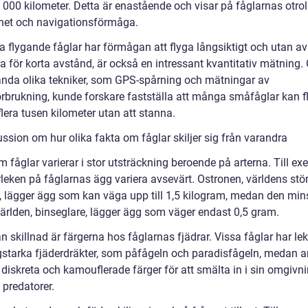
 000 kilometer. Detta är enastående och visar på fåglarnas otrol
ghet och navigationsförmåga.
 flygande fåglar har förmågan att flyga långsiktigt och utan avb
ra för korta avstånd, är också en intressant kvantitativ mätning
ända olika tekniker, som GPS-spårning och mätningar av
örbrukning, kunde forskare fastställa att många småfåglar kan f
 flera tusen kilometer utan att stanna.
ssion om hur olika fakta om fåglar skiljer sig från varandra
 fåglar varierar i stor utsträckning beroende på arterna. Till e
rleken på fåglarnas ägg variera avsevärt. Ostronen, världens stö
t, lägger ägg som kan väga upp till 1,5 kilogram, medan den min
världen, binseglare, lägger ägg som väger endast 0,5 gram.
 skillnad är färgerna hos fåglarnas fjädrar. Vissa fåglar har lek
gstarka fjäderdräkter, som påfågeln och paradisfågeln, medan 
 diskreta och kamouflerade färger för att smälta in i sin omgivn
 predatorer.