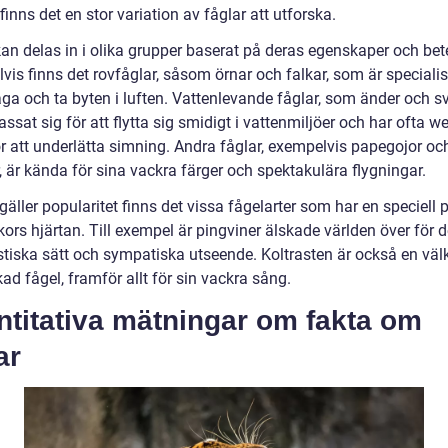
finns det en stor variation av fåglar att utforska.
kan delas in i olika grupper baserat på deras egenskaper och be
vis finns det rovfåglar, såsom örnar och falkar, som är speciali
aga och ta byten i luften. Vattenlevande fåglar, som änder och s
ssat sig för att flytta sig smidigt i vattenmiljöer och har ofta 
ör att underlätta simning. Andra fåglar, exempelvis papegojor oc
r, är kända för sina vackra färger och spektakulära flygningar.
gäller popularitet finns det vissa fågelarter som har en speciell p
ors hjärtan. Till exempel är pingviner älskade världen över för 
stiska sätt och sympatiska utseende. Koltrasten är också en vä
ad fågel, framför allt för sin vackra sång.
ntitativa mätningar om fakta om
ar