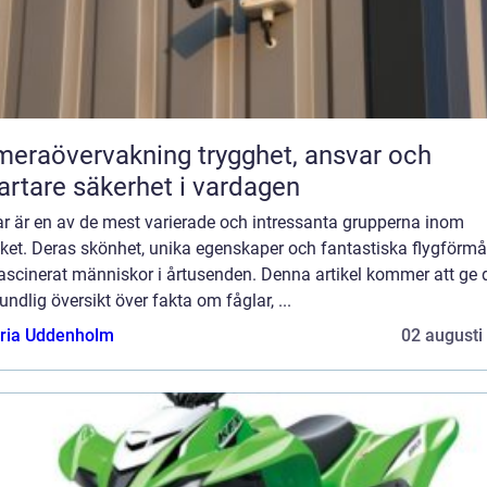
övervakning trygghet, ansvar och
rtare säkerhet i vardagen
ar är en av de mest varierade och intressanta grupperna inom
iket. Deras skönhet, unika egenskaper och fantastiska flygförm
ascinerat människor i årtusenden. Denna artikel kommer att ge 
undlig översikt över fakta om fåglar, ...
oria Uddenholm
02 augusti