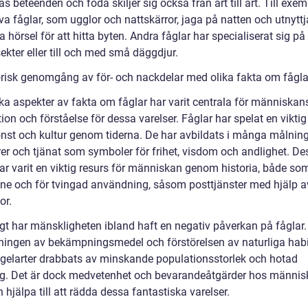
s beteenden och föda skiljer sig också från art till art. Till exe
va fåglar, som ugglor och nattskärror, jaga på natten och utnyttj
 hörsel för att hitta byten. Andra fåglar har specialiserat sig på 
sekter eller till och med små däggdjur.
orisk genomgång av för- och nackdelar med olika fakta om fågla
ska aspekter av fakta om fåglar har varit centrala för människan
ion och förståelse för dessa varelser. Fåglar har spelat en viktig 
nst och kultur genom tiderna. De har avbildats i många målnin
rer och tjänat som symboler för frihet, visdom och andlighet. D
lar varit en viktig resurs för människan genom historia, både so
e och för tvingad användning, såsom posttjänster med hjälp a
or.
gt har mänskligheten ibland haft en negativ påverkan på fågla
ingen av bekämpningsmedel och förstörelsen av naturliga habi
ågelarter drabbats av minskande populationsstorlek och hotad
ng. Det är dock medvetenhet och bevarandeåtgärder hos männi
hjälpa till att rädda dessa fantastiska varelser.