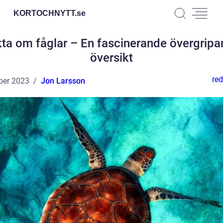
KORTOCHNYTT.
se
ta om fåglar – En fascinerande övergrip
översikt
red
ber 2023
Jon Larsson