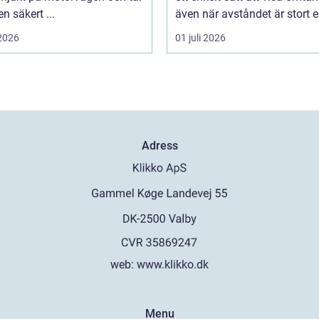
en säkert ...
även när avståndet är stort ell
 2026
01 juli 2026
Adress
web:
www.klikko.dk
Menu