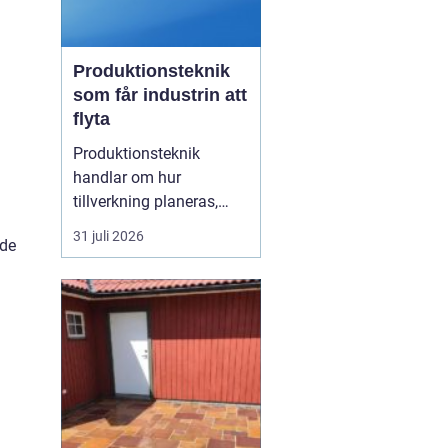
Produktionsteknik
som får industrin att
flyta
Produktionsteknik
handlar om hur
tillverkning planeras,
organiseras och
31 juli 2026
 de
genomförs i praktiken.
Fokus ligger på
samspelet mellan
maskiner, människor,
material och styrsystem.
När dessa delar fungerar
tillsammans minskar
spill, driftstopp och
kostnader...