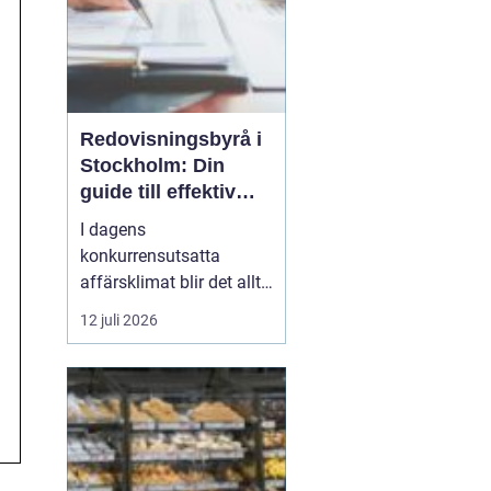
Redovisningsbyrå i
Stockholm: Din
guide till effektiv
redovisning i
I dagens
Stockholm
konkurrensutsatta
affärsklimat blir det allt
viktigare att ha en
12 juli 2026
redovisningsbyrå i
Stockholm som inte
bara kan sköta den
traditionella bokföringen,
utan också kan erbjuda
mervärde genom