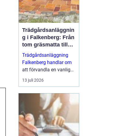
Trädgårdsanläggnin
g i Falkenberg: Från
tom gräsmatta till
genomtänkt helhet
Trädgårdsanläggning
Falkenberg handlar om
att förvandla en vanlig
tomt till en fungerande,
13 juli 2026
vacker och hållbar
utemiljö som håller i
många &ari...