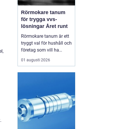
Rörmokare tanum
för trygga vvs-
lösningar Året runt
Rörmokare tanum är ett
tryggt val för hushåll och
företag som vill ha
l,
säkra, hållbara och
01 augusti 2026
professionella vvs-
lösningar. En erfaren
rörmokare hjälper till
med allt från akuta
läckor till planerade
renoveringar och
energisnåla
uppvärmningssystem.
Rätt ...
.