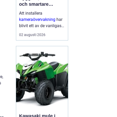
och smartare
säkerhet i vardagen
Att installera
kameraövervakning
har
blivit ett av de vanligaste
sätten att öka tryggheten
02 augusti 2026
i både hem och företag.
Tekniken ger tydlig
överblick, avskräcker
från brott och kan hj...
e,
s
Kawasaki mule i