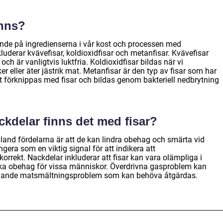
inns?
oende på ingredienserna i vår kost och processen med
uderar kvävefisar, koldioxidfisar och metanfisar. Kvävefisar
h är vanligtvis luktfria. Koldioxidfisar bildas när vi
r eller äter jästrik mat. Metanfisar är den typ av fisar som har
st förknippas med fisar och bildas genom bakteriell nedbrytning
ckdelar finns det med fisar?
Bland fördelarna är att de kan lindra obehag och smärta vid
era som en viktig signal för att indikera att
rrekt. Nackdelar inkluderar att fisar kan vara olämpliga i
saka obehag för vissa människor. Överdrivna gasproblem kan
iggande matsmältningsproblem som kan behöva åtgärdas.