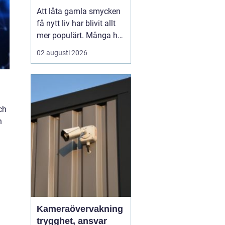
till nya favoriter
Att låta gamla smycken
få nytt liv har blivit allt
mer populärt. Många har
ärvda ringar, kedjor eller
02 augusti 2026
örhängen som mest
ligger i en ask, trots
starkt känslomässigt
värde. Genom
att ...
ch
h
m
Kameraövervakning
trygghet, ansvar