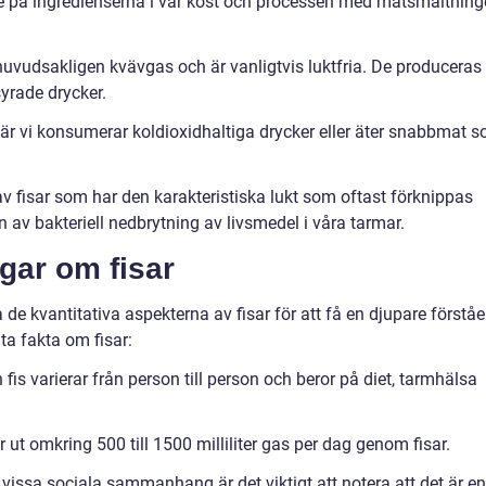
nde på ingredienserna i vår kost och processen med matsmältning
 huvudsakligen kvävgas och är vanligtvis luktfria. De produceras
yrade drycker.
 när vi konsumerar koldioxidhaltiga drycker eller äter snabbmat 
av fisar som har den karakteristiska lukt som oftast förknippas
av bakteriell nedbrytning av livsmedel i våra tarmar.
gar om fisar
de kvantitativa aspekterna av fisar för att få en djupare förståe
ta fakta om fisar:
is varierar från person till person och beror på diet, tarmhälsa
ut omkring 500 till 1500 milliliter gas per dag genom fisar.
i vissa sociala sammanhang är det viktigt att notera att det är en