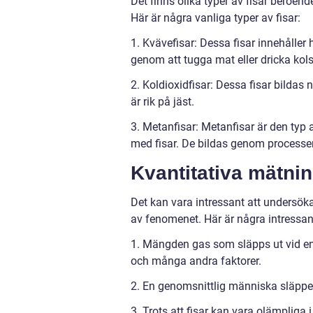
Det finns olika typer av fisar beroe
Här är några vanliga typer av fisar:
1. Kvävefisar: Dessa fisar innehåller
genom att tugga mat eller dricka kols
2. Koldioxidfisar: Dessa fisar bildas
är rik på jäst.
3. Metanfisar: Metanfisar är den typ 
med fisar. De bildas genom processen 
Kvantitativa mätnin
Det kan vara intressant att undersöka 
av fenomenet. Här är några intressan
1. Mängden gas som släpps ut vid en f
och många andra faktorer.
2. En genomsnittlig människa släpper 
3. Trots att fisar kan vara olämpliga 