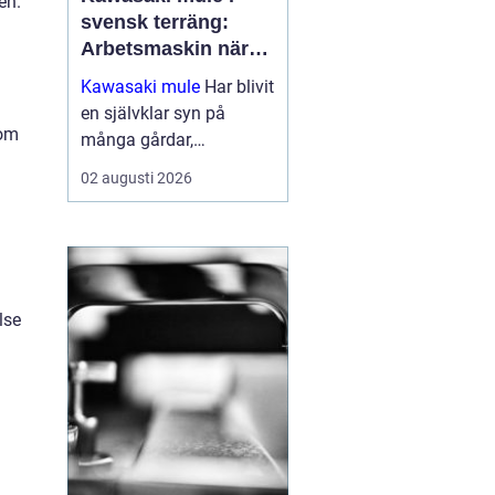
en.
svensk terräng:
Arbetsmaskin när
det verkligen gäller
Kawasaki mule
Har blivit
en självklar syn på
som
många gårdar,
entreprenadarbeten och
02 augusti 2026
jaktmarker runt om i
Sverige. Fordonet
kombinerar ege...
lse