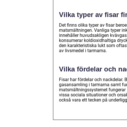
Vilka typer av fisar f
Det finns olika typer av fisar ber
matsmältningen. Vanliga typer inkl
innehåller huvudsakligen kvävgas oc
konsumerar koldioxidhaltiga drycke
den karakteristiska lukt som ofta
av livsmedel i tarmarna.
Vilka fördelar och na
Fisar har fördelar och nackdelar. 
gasansamling i tarmarna samt fung
matsmältningssystemet fungerar ko
vissa sociala situationer och or
också vara ett tecken på underl