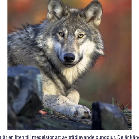
 är en liten till medelstor art av trädlevande pungdjur. De är kän