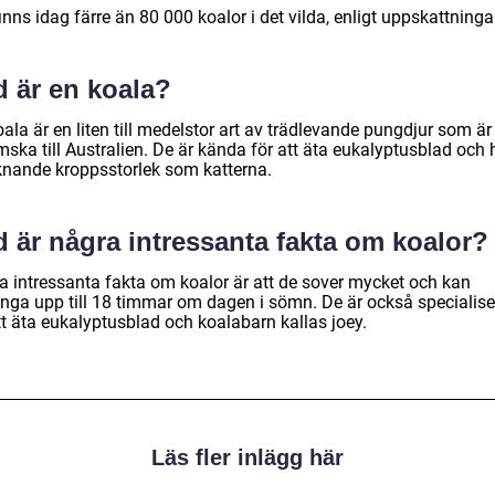
inns idag färre än 80 000 koalor i det vilda, enligt uppskattninga
d är en koala?
ala är en liten till medelstor art av trädlevande pungdjur som är
ska till Australien. De är kända för att äta eukalyptusblad och 
iknande kroppsstorlek som katterna.
 är några intressanta fakta om koalor?
a intressanta fakta om koalor är att de sover mycket och kan
bringa upp till 18 timmar om dagen i sömn. De är också specialis
tt äta eukalyptusblad och koalabarn kallas joey.
Läs fler inlägg här