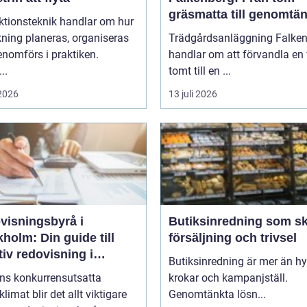
gräsmatta till genomtän
ktionsteknik handlar om hur
helhet
rkning planeras, organiseras
Trädgårdsanläggning Falke
nomförs i praktiken.
handlar om att förvandla en 
..
tomt till en ...
 2026
13 juli 2026
visningsbyrå i
Butiksinredning som s
holm: Din guide till
försäljning och trivsel
tiv redovisning i
Butiksinredning är mer än hyl
kholm
ens konkurrensutsatta
krokar och kampanjställ.
klimat blir det allt viktigare
Genomtänkta lösn...