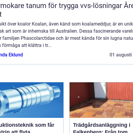
mokare tanum för trygga vvs-lösningar År
t
sikt över koalor Koalan, även känd som koalameddjur, är en uni
sk art som är inhemska till Australien. Dessa fascinerande varel
ör familjen Phascolarctidae och är mest kända för sin lugna natu
 förmåga att klättra i tr...
da Eklund
01 augusti
uktionsteknik som får
Trädgårdsanläggning i
trin att flyta
Falkenberg: Från tom