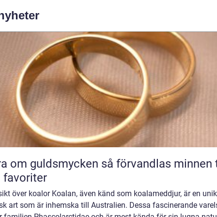
 nyheter
m guldsmycken så förvandlas minnen till
 favoriter
sikt över koalor Koalan, även känd som koalameddjur, är en uni
sk art som är inhemska till Australien. Dessa fascinerande varel
ör familjen Phascolarctidae och är mest kända för sin lugna natu