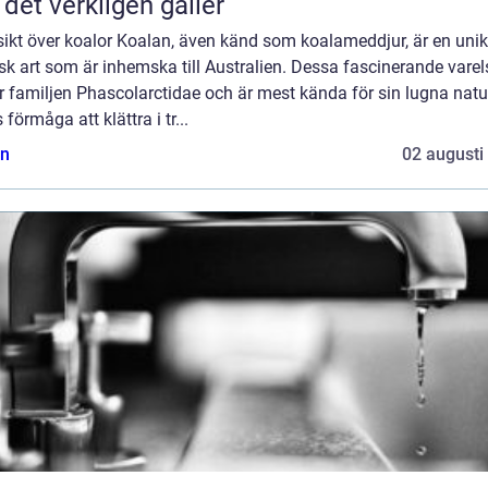
 det verkligen gäller
sikt över koalor Koalan, även känd som koalameddjur, är en uni
sk art som är inhemska till Australien. Dessa fascinerande varel
ör familjen Phascolarctidae och är mest kända för sin lugna natu
 förmåga att klättra i tr...
n
02 augusti