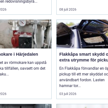
 en redovisningsbyrå...
 2026
08 juli 2026
okare i Härjedalen
Flakkåpa smart skydd och
extra utrymme för pick
et av rörmokare kan uppstå
ika tillfällen, oavsett om det
En Flakkåpa förvandlar en 
aku...
pickup till ett mer skyddat o
användbart fordon. Lasten
hamnar tor...
 2026
03 juli 2026