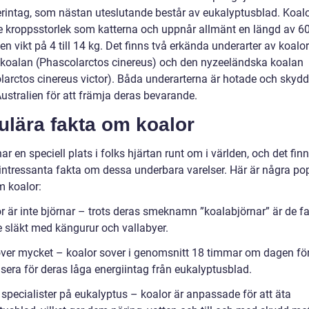
derintag, som nästan uteslutande består av eukalyptusblad. Koalo
e kroppsstorlek som katterna och uppnår allmänt en längd av 60 
n vikt på 4 till 14 kg. Det finns två erkända underarter av koalor
 koalan (Phascolarctos cinereus) och den nyzeeländska koalan
larctos cinereus victor). Båda underarterna är hotade och skyd
Australien för att främja deras bevarande.
ulära fakta om koalor
ar en speciell plats i folks hjärtan runt om i världen, och det fin
ntressanta fakta om dessa underbara varelser. Här är några po
m koalor:
r är inte björnar – trots deras smeknamn ”koalabjörnar” är de fa
 släkt med kängurur och vallabyer.
over mycket – koalor sover i genomsnitt 18 timmar om dagen för
era för deras låga energiintag från eukalyptusblad.
 specialister på eukalyptus – koalor är anpassade för att äta