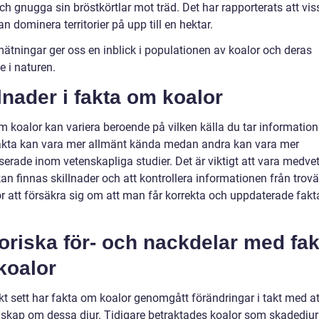
ch gnugga sin bröstkörtlar mot träd. Det har rapporterats att vis
n dominera territorier på upp till en hektar.
ätningar ger oss en inblick i populationen av koalor och deras
e i naturen.
lnader i fakta om koalor
 koalor kan variera beroende på vilken källa du tar information 
akta kan vara mer allmänt kända medan andra kan vara mer
iserade inom vetenskapliga studier. Det är viktigt att vara medv
kan finnas skillnader och att kontrollera informationen från trov
för att försäkra sig om att man får korrekta och uppdaterade fak
oriska för- och nackdelar med fak
koalor
kt sett har fakta om koalor genomgått förändringar i takt med att
skap om dessa djur. Tidigare betraktades koalor som skadedjur