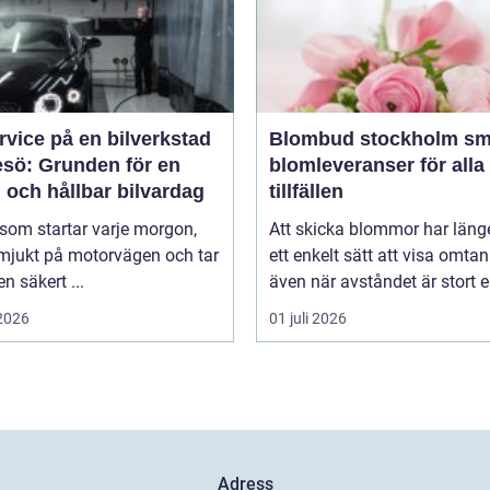
rvice på en bilverkstad
Blombud stockholm smidiga
esö: Grunden för en
blomleveranser för alla
 och hållbar bilvardag
tillfällen
 som startar varje morgon,
Att skicka blommor har länge
 mjukt på motorvägen och tar
ett enkelt sätt att visa omtan
en säkert ...
även när avståndet är stort ell
 2026
01 juli 2026
Adress