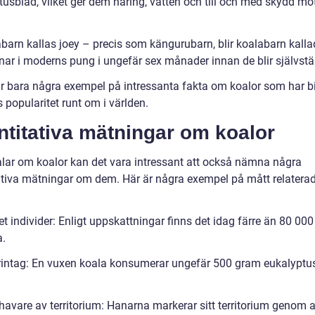
tusblad, vilket ger dem näring, vatten och till och med skydd mo
abarn kallas joey – precis som kängurubarn, blir koalabarn kalla
nar i moderns pung i ungefär sex månader innan de blir självstä
r bara några exempel på intressanta fakta om koalor som har bi
as popularitet runt om i världen.
titativa mätningar om koalor
talar om koalor kan det vara intressant att också nämna några
ativa mätningar om dem. Här är några exempel på mått relaterade
et individer: Enligt uppskattningar finns det idag färre än 80 000
a.
rintag: En vuxen koala konsumerar ungefär 500 gram eukalyptu
.
havare av territorium: Hanarna markerar sitt territorium genom a