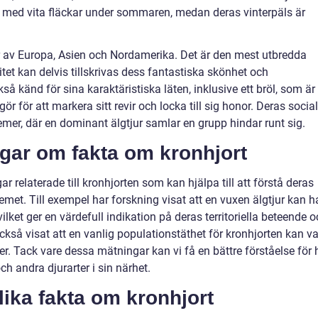
s med vita fläckar under sommaren, medan deras vinterpäls är
ar av Europa, Asien och Nordamerika. Det är den mest utbredda
itet kan delvis tillskrivas dess fantastiska skönhet och
 känd för sina karaktäristiska läten, inklusive ett bröl, som är 
 för att markera sitt revir och locka till sig honor. Deras socia
mer, där en dominant älgtjur samlar en grupp hindar runt sig.
ngar om fakta om kronhjort
ar relaterade till kronhjorten som kan hjälpa till att förstå deras
met. Till exempel har forskning visat att en vuxen älgtjur kan h
 vilket ger en värdefull indikation på deras territoriella beteende 
kså visat att en vanlig populationstäthet för kronhjorten kan v
er. Tack vare dessa mätningar kan vi få en bättre förståelse för 
h andra djurarter i sin närhet.
lika fakta om kronhjort