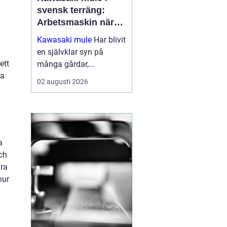
svensk terräng:
Arbetsmaskin när
det verkligen gäller
Kawasaki mule
Har blivit
en självklar syn på
ett
många gårdar,
la
entreprenadarbeten och
02 augusti 2026
jaktmarker runt om i
Sverige. Fordonet
kombinerar ege...
a
och
ara
hur