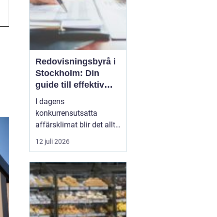
Redovisningsbyrå i
Stockholm: Din
guide till effektiv
redovisning i
I dagens
Stockholm
konkurrensutsatta
affärsklimat blir det allt
viktigare att ha en
12 juli 2026
redovisningsbyrå i
Stockholm som inte
bara kan sköta den
traditionella bokföringen,
utan också kan erbjuda
mervärde genom