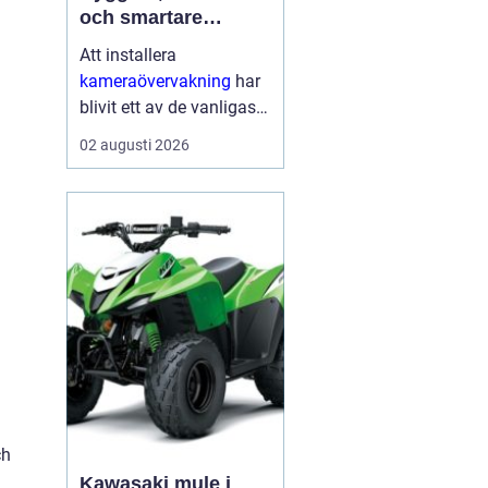
och smartare
säkerhet i vardagen
Att installera
kameraövervakning
har
blivit ett av de vanligaste
sätten att öka tryggheten
02 augusti 2026
i både hem och företag.
Tekniken ger tydlig
överblick, avskräcker
från brott och kan hj...
ch
Kawasaki mule i