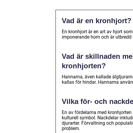
Vad är en kronhjort?
En kronhjort är en art av hjort s
imponerande horn och är utbredd 
Vad är skillnaden m
kronhjorten?
Hannarna, även kallade älgtjurarn
kallas för hindar. Hannarna använde
Vilka för- och nackd
En av fördelarna med kronhjorten
kulturell symbol. Nackdelar inklu
djurarter. Förvaltning och populat
problem.