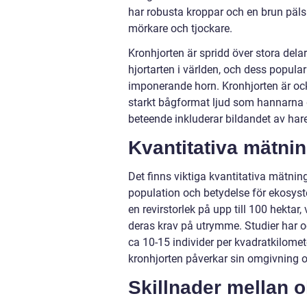
har robusta kroppar och en brun päl
mörkare och tjockare.
Kronhjorten är spridd över stora del
hjortarten i världen, och dess popular
imponerande horn. Kronhjorten är också
starkt bågformat ljud som hannarna gör
beteende inkluderar bildandet av hare
Kvantitativa mätni
Det finns viktiga kvantitativa mätning
population och betydelse för ekosyste
en revirstorlek på upp till 100 hektar,
deras krav på utrymme. Studier har oc
ca 10-15 individer per kvadratkilomet
kronhjorten påverkar sin omgivning oc
Skillnader mellan o