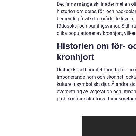
Det finns många skillnader mellan ol
historien om deras för- och nackdelar
beroende på vilket område de lever i.
födosöks- och parningsvanor. Skilln
olika populationer av kronhjort, vilke
Historien om för- 
kronhjort
Historiskt sett har det funnits för- 
imponerande horn och skönhet lockat m
kulturellt symboliskt djur. Å andra si
överbetning av vegetation och utmani
problem har olika förvaltningsmetode