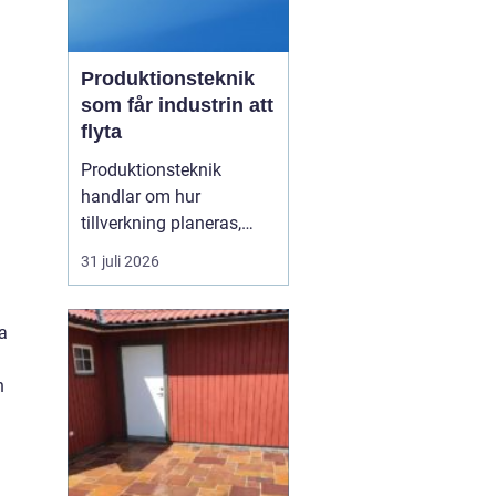
Produktionsteknik
som får industrin att
flyta
Produktionsteknik
handlar om hur
tillverkning planeras,
organiseras och
31 juli 2026
genomförs i praktiken.
Fokus ligger på
samspelet mellan
ka
maskiner, människor,
material och styrsystem.
h
När dessa delar fungerar
tillsammans minskar
spill, driftstopp och
kostnader...