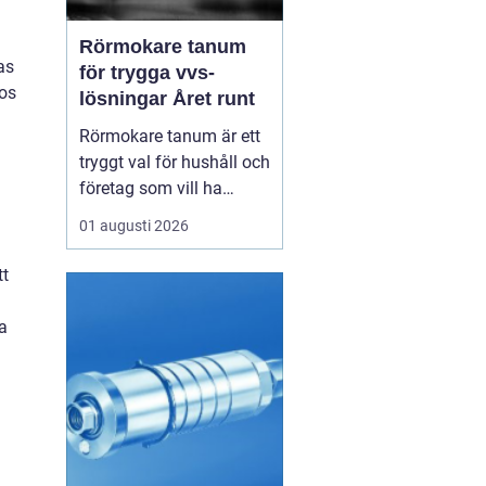
h
Rörmokare tanum
as
för trygga vvs-
hos
lösningar Året runt
Rörmokare tanum är ett
tryggt val för hushåll och
företag som vill ha
säkra, hållbara och
01 augusti 2026
professionella vvs-
lösningar. En erfaren
tt
rörmokare hjälper till
med allt från akuta
a
läckor till planerade
renoveringar och
energisnåla
uppvärmningssystem.
Rätt ...