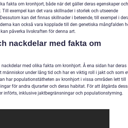
ika fakta om kronhjort, både när det gäller deras egenskaper oc
. Till exempel kan det vara skillnader i storlek och utseende
 Dessutom kan det finnas skillnader i beteende, till exempel i der
aderna kan också vara kopplade till den genetiska mångfalden 
t kan påverka livskraften för denna art.
och nackdelar med fakta om
och nackdelar med olika fakta om kronhjort. Å ena sidan har deras
änniskor under lång tid och har en viktig roll i jakt och som e
dan har populationstätheten av kronhjort i vissa områden lett till
ngar för andra djurarter och deras habitat. För att åtgärda dess
r införts, inklusive jaktbegränsningar och populationstyrning.