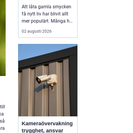
till nya favoriter
Att låta gamla smycken
få nytt liv har blivit allt
mer populärt. Många har
ärvda ringar, kedjor eller
02 augusti 2026
örhängen som mest
ligger i en ask, trots
starkt känslomässigt
värde. Genom
att ...
ill
ka
kså
Kameraövervakning
ära
trygghet, ansvar