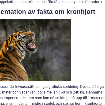
ppskatta deras skönhet och förstå deras betydelse för naturen.
entation av fakta om kronhjort
utseende, levnadssätt och geografiska spridning. Dessa ståtliga
2,5 meter och väger vanligtvis mellan 160 och 240 kg. Hannarna,
sina imponerande horn som kan nå en längd på upp till 1 meter o
a, eller hindar, är mindre i storlek och saknar horn. Kronhjorten