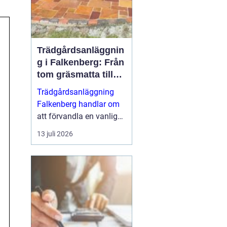
Trädgårdsanläggnin
g i Falkenberg: Från
tom gräsmatta till
genomtänkt helhet
Trädgårdsanläggning
Falkenberg handlar om
att förvandla en vanlig
tomt till en fungerande,
13 juli 2026
vacker och hållbar
utemiljö som håller i
många &ari...