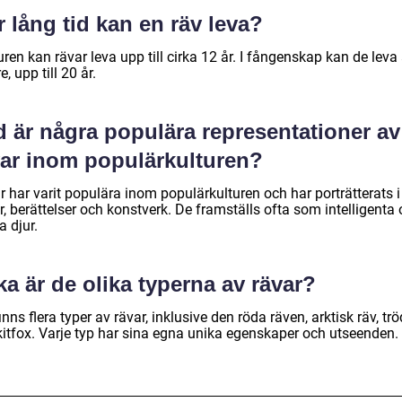
 lång tid kan en räv leva?
uren kan rävar leva upp till cirka 12 år. I fångenskap kan de lev
e, upp till 20 år.
d är några populära representationer av
var inom populärkulturen?
 har varit populära inom populärkulturen och har porträtterats i
r, berättelser och konstverk. De framställs ofta som intelligenta
ga djur.
ka är de olika typerna av rävar?
inns flera typer av rävar, inklusive den röda räven, arktisk räv, tr
kitfox. Varje typ har sina egna unika egenskaper och utseenden.