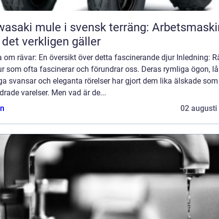
asaki mule i svensk terräng: Arbetsmaski
 det verkligen gäller
 om rävar: En översikt över detta fascinerande djur Inledning: R
ur som ofta fascinerar och förundrar oss. Deras rymliga ögon, l
iga svansar och eleganta rörelser har gjort dem lika älskade som
rade varelser. Men vad är de...
n
02 augusti