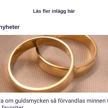
Läs fler inlägg här
 nyheter
m guldsmycken så förvandlas minnen till
 favoriter