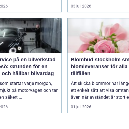
 2026
03 juli 2026
rvice på en bilverkstad
Blombud stockholm smidiga
esö: Grunden för en
blomleveranser för alla
 och hållbar bilvardag
tillfällen
 som startar varje morgon,
Att skicka blommor har länge
 mjukt på motorvägen och tar
ett enkelt sätt att visa omtan
en säkert ...
även när avståndet är stort ell
 2026
01 juli 2026