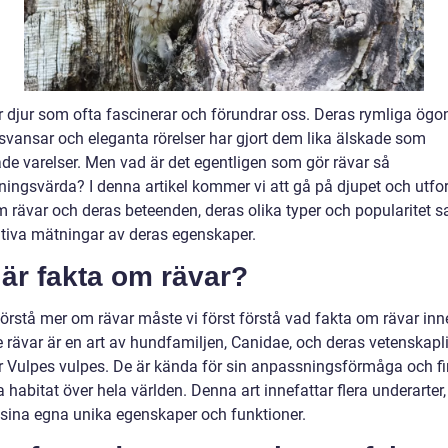
r djur som ofta fascinerar och förundrar oss. Deras rymliga ögo
 svansar och eleganta rörelser har gjort dem lika älskade som
de varelser. Men vad är det egentligen som gör rävar så
ingsvärda? I denna artikel kommer vi att gå på djupet och utfo
m rävar och deras beteenden, deras olika typer och popularitet 
ativa mätningar av deras egenskaper.
är fakta om rävar?
förstå mer om rävar måste vi först förstå vad fakta om rävar inn
e rävar är en art av hundfamiljen, Canidae, och deras vetenskapl
 Vulpes vulpes. De är kända för sin anpassningsförmåga och fi
a habitat över hela världen. Denna art innefattar flera underarter
sina egna unika egenskaper och funktioner.