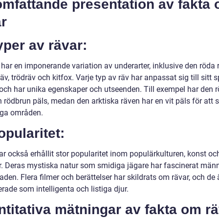
omfattande presentation av fakta
r
yper av rävar:
 har en imponerande variation av underarter, inklusive den röda 
räv, trödräv och kitfox. Varje typ av räv har anpassat sig till sitt 
 och har unika egenskaper och utseenden. Till exempel har den 
 rödbrun päls, medan den arktiska räven har en vit päls för att 
öiga områden.
opularitet:
r också erhållit stor popularitet inom populärkulturen, konst oc
tur. Deras mystiska natur som smidiga jägare har fascinerat männ
den. Flera filmer och berättelser har skildrats om rävar, och de 
erade som intelligenta och listiga djur.
titativa mätningar av fakta om r