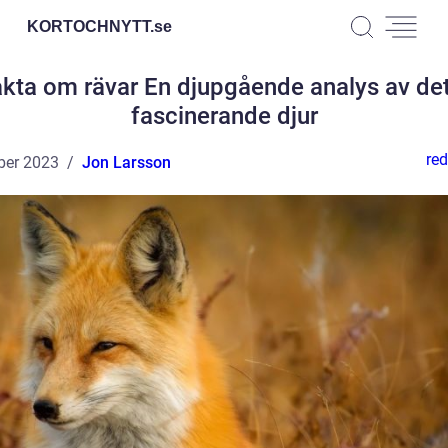
KORTOCHNYTT.
se
kta om rävar En djupgående analys av de
fascinerande djur
red
ber 2023
Jon Larsson