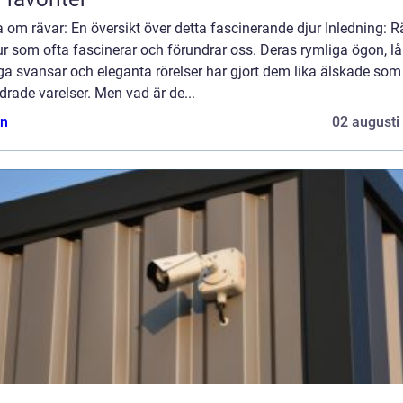
 om rävar: En översikt över detta fascinerande djur Inledning: R
ur som ofta fascinerar och förundrar oss. Deras rymliga ögon, l
iga svansar och eleganta rörelser har gjort dem lika älskade som
rade varelser. Men vad är de...
n
02 augusti