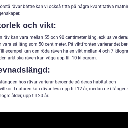
förstå rävar bättre kan vi också titta på några kvantitativa mätn
genskaper.
torlek och vikt:
n räv kan vara mellan 55 och 90 centimeter lång, exklusive dera
 vara så lång som 50 centimeter. På viktfronten varierar det be
Till exempel kan den röda räven ha en vikt mellan 4 och 7 kilogr
en arktiska räven kan väga upp till 10 kilogram.
Levnadslängd:
längden hos rävar varierar beroende på deras habitat och
illkor. I naturen kan rävar leva upp till 12 år, medan de i fånge
ögre ålder, upp till 20 år.