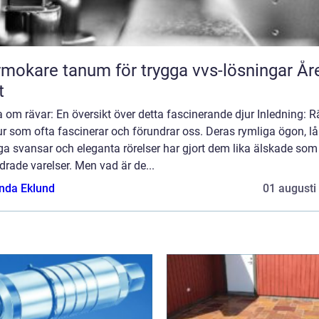
mokare tanum för trygga vvs-lösningar År
t
 om rävar: En översikt över detta fascinerande djur Inledning: R
ur som ofta fascinerar och förundrar oss. Deras rymliga ögon, l
iga svansar och eleganta rörelser har gjort dem lika älskade som
rade varelser. Men vad är de...
da Eklund
01 augusti