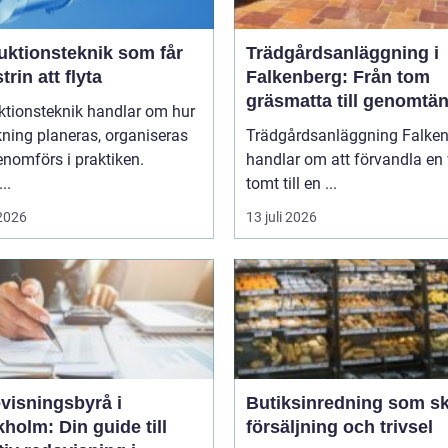
uktionsteknik som får
Trädgårdsanläggning i
trin att flyta
Falkenberg: Från tom
gräsmatta till genomtän
ktionsteknik handlar om hur
helhet
rkning planeras, organiseras
Trädgårdsanläggning Falke
nomförs i praktiken.
handlar om att förvandla en 
..
tomt till en ...
 2026
13 juli 2026
visningsbyrå i
Butiksinredning som s
holm: Din guide till
försäljning och trivsel