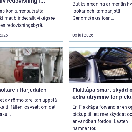
tiv redovisning i
Butiksinredning är mer än hyl
kholm
ens konkurrensutsatta
krokar och kampanjställ.
klimat blir det allt viktigare
Genomtänkta lösn...
 en redovisningsbyrå...
 2026
08 juli 2026
okare i Härjedalen
Flakkåpa smart skydd och
extra utrymme för pick
et av rörmokare kan uppstå
ika tillfällen, oavsett om det
En Flakkåpa förvandlar en 
aku...
pickup till ett mer skyddat o
användbart fordon. Lasten
hamnar tor...