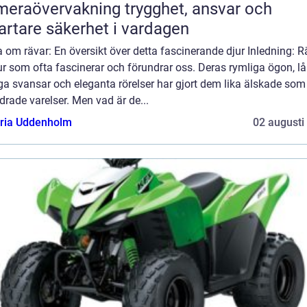
övervakning trygghet, ansvar och
rtare säkerhet i vardagen
 om rävar: En översikt över detta fascinerande djur Inledning: R
ur som ofta fascinerar och förundrar oss. Deras rymliga ögon, l
iga svansar och eleganta rörelser har gjort dem lika älskade som
rade varelser. Men vad är de...
oria Uddenholm
02 augusti