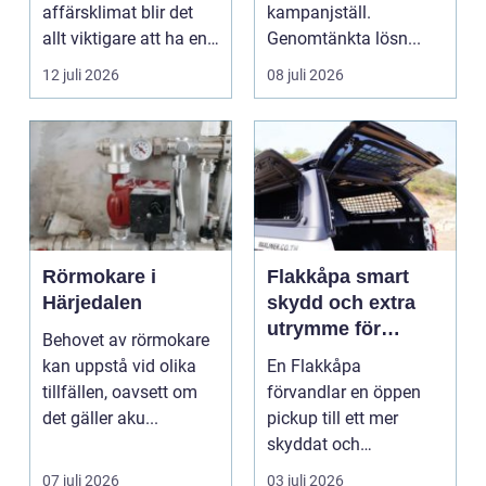
affärsklimat blir det
kampanjställ.
allt viktigare att ha en
Genomtänkta lösn...
redovisningsbyrå...
12 juli 2026
08 juli 2026
Rörmokare i
Flakkåpa smart
Härjedalen
skydd och extra
utrymme för
Behovet av rörmokare
pickup
kan uppstå vid olika
En Flakkåpa
tillfällen, oavsett om
förvandlar en öppen
det gäller aku...
pickup till ett mer
skyddat och
användbart fordon.
07 juli 2026
03 juli 2026