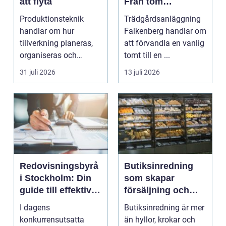
att flyta
Från tom
gräsmatta till
Produktionsteknik
Trädgårdsanläggning
genomtänkt helhet
handlar om hur
Falkenberg handlar om
tillverkning planeras,
att förvandla en vanlig
organiseras och
tomt till en ...
genomförs i praktiken.
31 juli 2026
13 juli 2026
Fokus...
Redovisningsbyrå
Butiksinredning
i Stockholm: Din
som skapar
guide till effektiv
försäljning och
redovisning i
trivsel
I dagens
Butiksinredning är mer
Stockholm
konkurrensutsatta
än hyllor, krokar och