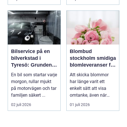
Lasten hamnar tor...
Bilservice på en
Blombud
bilverkstad i
stockholm smidiga
Tyresö: Grunden
blomleveranser för
för en trygg och
alla tillfällen
En bil som startar varje
Att skicka blommor
hållbar bilvardag
morgon, rullar mjukt
har länge varit ett
på motorvägen och tar
enkelt sätt att visa
familjen säkert ...
omtanke, även när
avståndet är stort ell...
02 juli 2026
01 juli 2026