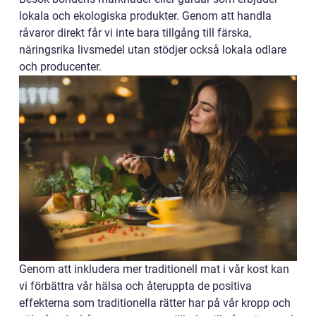
lokala och ekologiska produkter. Genom att handla
råvaror direkt får vi inte bara tillgång till färska,
näringsrika livsmedel utan stödjer också lokala odlare
och producenter.
Genom att inkludera mer traditionell mat i vår kost kan
vi förbättra vår hälsa och återuppta de positiva
effekterna som traditionella rätter har på vår kropp och