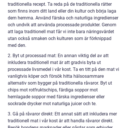
traditionella recept. Ta reda på de traditionella rätter
som finns inom ditt land eller din kultur och börja laga
dem hemma. Använd färska och naturliga ingredienser
och undvik att använda processade produkter. Genom
att laga traditionell mat får vi inte bara näringsvärdet
utan också smaken och kulturen som är förknippad
med den.
2. Byt ut processad mat: En annan viktig del av att
inkludera traditionell mat är att gradvis byta ut
processade livsmedel i vår kost. Ta en titt på den mat vi
vanligtvis köper och försök hitta hälsosammare
alternativ som bygger på traditionella råvaror. Byt ut
chips mot rotfruktschips, färdiga soppor mot
hemlagade soppor med färska ingredienser eller
sockrade drycker mot naturliga juicer och te.
3. Gå på råvaror direkt: Ett annat sätt att inkludera mer
traditionell mat i vår kost är att handla råvaror direkt.
Besök bondens marknader eller gårdar som erbjuder