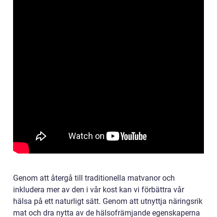
Genom att återgå till traditionella matvanor och
inkludera mer av den i vår kost kan vi förbättra vår
hälsa på ett naturligt sätt. Genom att utnyttja näringsrik
mat och dra nytta av de hälsofrämjande egenskaperna