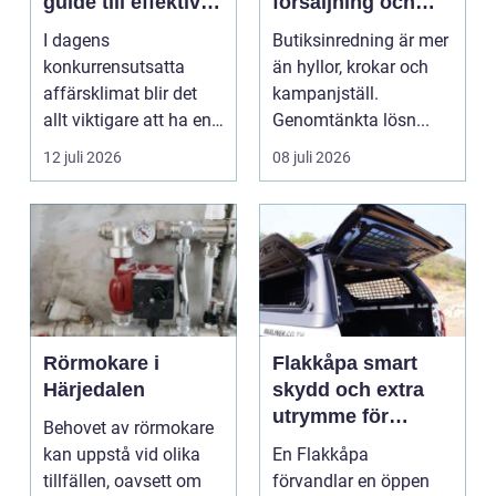
guide till effektiv
försäljning och
redovisning i
trivsel
I dagens
Butiksinredning är mer
Stockholm
konkurrensutsatta
än hyllor, krokar och
affärsklimat blir det
kampanjställ.
allt viktigare att ha en
Genomtänkta lösn...
redovisningsbyrå...
12 juli 2026
08 juli 2026
Rörmokare i
Flakkåpa smart
Härjedalen
skydd och extra
utrymme för
Behovet av rörmokare
pickup
kan uppstå vid olika
En Flakkåpa
tillfällen, oavsett om
förvandlar en öppen