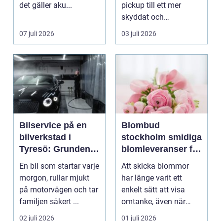
det gäller aku...
pickup till ett mer
skyddat och
användbart fordon.
07 juli 2026
03 juli 2026
Lasten hamnar tor...
Bilservice på en
Blombud
bilverkstad i
stockholm smidiga
Tyresö: Grunden
blomleveranser för
för en trygg och
alla tillfällen
En bil som startar varje
Att skicka blommor
hållbar bilvardag
morgon, rullar mjukt
har länge varit ett
på motorvägen och tar
enkelt sätt att visa
familjen säkert ...
omtanke, även när
avståndet är stort ell...
02 juli 2026
01 juli 2026