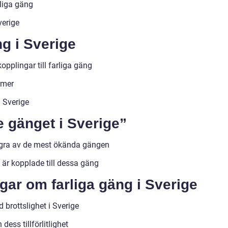
rliga gäng
verige
ng i Sverige
opplingar till farliga gäng
rmer
 Sverige
e gänget i Sverige”
ågra av de mest ökända gängen
m är kopplade till dessa gäng
gar om farliga gäng i Sverige
 brottslighet i Sverige
ess tillförlitlighet