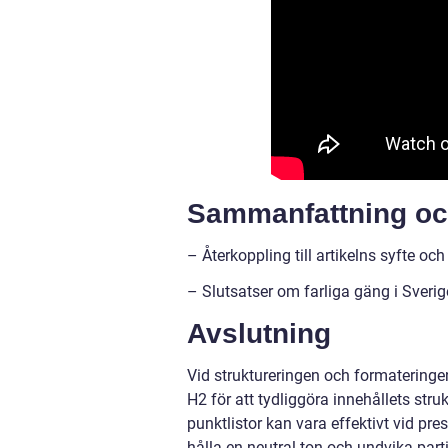
Sammanfattning oc
– Återkoppling till artikelns syfte oc
– Slutsatser om farliga gäng i Sverig
Avslutning
Vid struktureringen och formateringen
H2 för att tydliggöra innehållets st
punktlistor kan vara effektivt vid pre
hålla en neutral ton och undvika part