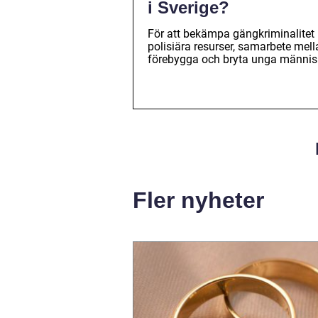
i Sverige?
För att bekämpa gängkriminalitet h
polisiära resurser, samarbete mel
förebygga och bryta unga människ
Fler nyheter