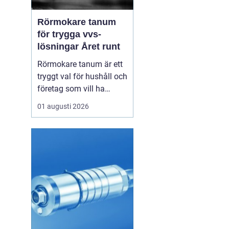
Rörmokare tanum
för trygga vvs-
lösningar Året runt
Rörmokare tanum är ett
tryggt val för hushåll och
företag som vill ha
säkra, hållbara och
01 augusti 2026
professionella vvs-
lösningar. En erfaren
rörmokare hjälper till
med allt från akuta
läckor till planerade
renoveringar och
energisnåla
uppvärmningssystem.
Rätt ...