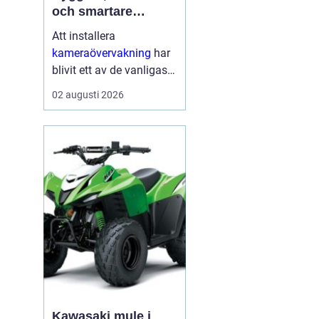
och smartare
säkerhet i vardagen
Att installera
kameraövervakning
har
blivit ett av de vanligaste
sätten att öka tryggheten
02 augusti 2026
i både hem och företag.
Tekniken ger tydlig
överblick, avskräcker
från brott och kan hj...
Kawasaki mule i