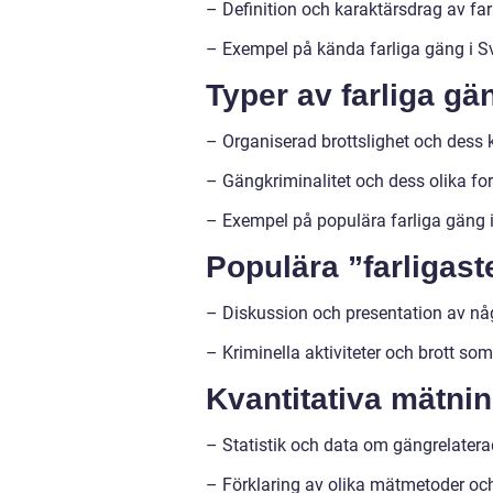
– Definition och karaktärsdrag av fa
– Exempel på kända farliga gäng i S
Typer av farliga gä
– Organiserad brottslighet och dess k
– Gängkriminalitet och dess olika fo
– Exempel på populära farliga gäng i
Populära ”farligast
– Diskussion och presentation av n
– Kriminella aktiviteter och brott so
Kvantitativa mätnin
– Statistik och data om gängrelaterad
– Förklaring av olika mätmetoder och d