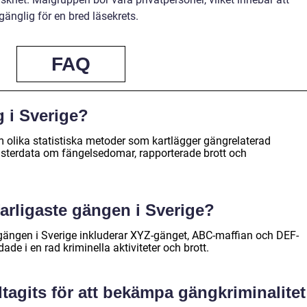
lgänglig för en bred läsekrets.
FAQ
g i Sverige?
 olika statistiska metoder som kartlägger gängrelaterad
gisterdata om fängelsedomar, rapporterade brott och
farligaste gängen i Sverige?
gängen i Sverige inkluderar XYZ-gänget, ABC-maffian och DEF-
ade i en rad kriminella aktiviteter och brott.
dtagits för att bekämpa gängkriminalitet