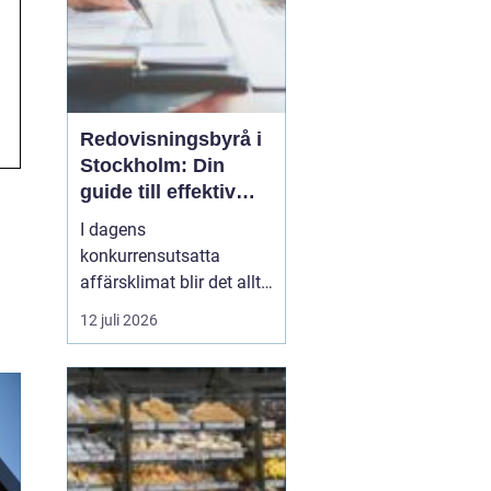
Redovisningsbyrå i
Stockholm: Din
guide till effektiv
redovisning i
I dagens
Stockholm
konkurrensutsatta
affärsklimat blir det allt
viktigare att ha en
12 juli 2026
redovisningsbyrå i
Stockholm som inte
bara kan sköta den
traditionella bokföringen,
utan också kan erbjuda
mervärde genom