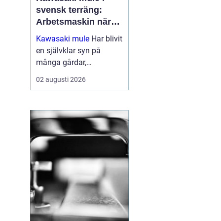
svensk terräng:
Arbetsmaskin när
det verkligen gäller
Kawasaki mule
Har blivit
en självklar syn på
många gårdar,
entreprenadarbeten och
02 augusti 2026
jaktmarker runt om i
Sverige. Fordonet
kombinerar ege...