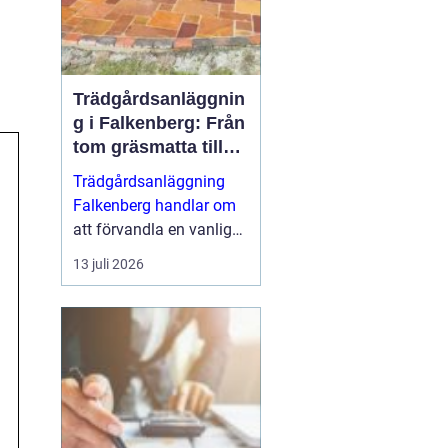
Trädgårdsanläggnin
g i Falkenberg: Från
tom gräsmatta till
genomtänkt helhet
Trädgårdsanläggning
Falkenberg handlar om
att förvandla en vanlig
tomt till en fungerande,
13 juli 2026
vacker och hållbar
utemiljö som håller i
många &ari...