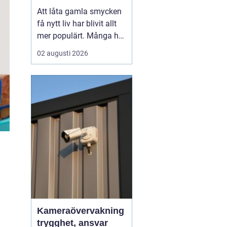
till nya favoriter
Att låta gamla smycken
få nytt liv har blivit allt
mer populärt. Många har
ärvda ringar, kedjor eller
02 augusti 2026
örhängen som mest
ligger i en ask, trots
starkt känslomässigt
värde. Genom
att ...
Kameraövervakning
trygghet, ansvar