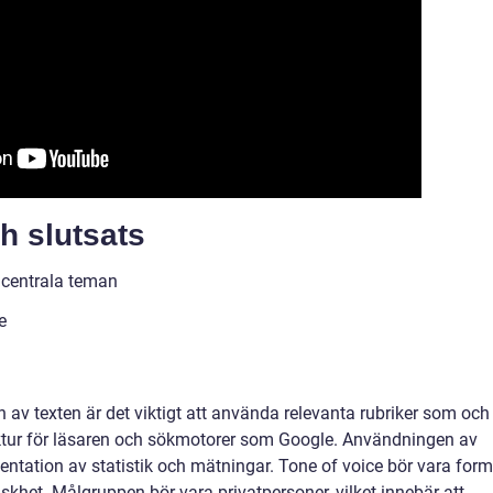
h slutsats
h centrala teman
e
 av texten är det viktigt att använda relevanta rubriker som och
ruktur för läsaren och sökmotorer som Google. Användningen av
sentation av statistik och mätningar. Tone of voice bör vara forme
iskhet. Målgruppen bör vara privatpersoner, vilket innebär att