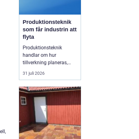
Produktionsteknik
som får industrin att
flyta
Produktionsteknik
handlar om hur
tillverkning planeras,
organiseras och
31 juli 2026
genomförs i praktiken.
Fokus ligger på
samspelet mellan
maskiner, människor,
material och styrsystem.
När dessa delar fungerar
tillsammans minskar
spill, driftstopp och
ll,
kostnader...