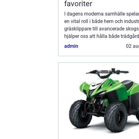
favoriter
I dagens moderna samhälle spela
en vital roll i både hem och industri
gräsklippare till avancerade skog
hjälper oss att hålla både trädgår
arbetsplats i toppskick. M...
admin
02 au