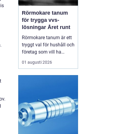
is
Rörmokare tanum
för trygga vvs-
lösningar Året runt
Rörmokare tanum är ett
tryggt val för hushåll och
.
företag som vill ha
säkra, hållbara och
01 augusti 2026
professionella vvs-
lösningar. En erfaren
rörmokare hjälper till
t
med allt från akuta
läckor till planerade
ov.
renoveringar och
d
energisnåla
uppvärmningssystem.
Rätt ...