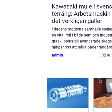
Kawasaki mule i sven
terräng: Arbetsmaskin
det verkligen gäller
I dagens moderna samhälle spela
en vital roll i både hem och industri
gräsklippare till avancerade skog
hjälper oss att hålla både trädgår
arbetsplats i toppskick. M...
admin
02 au