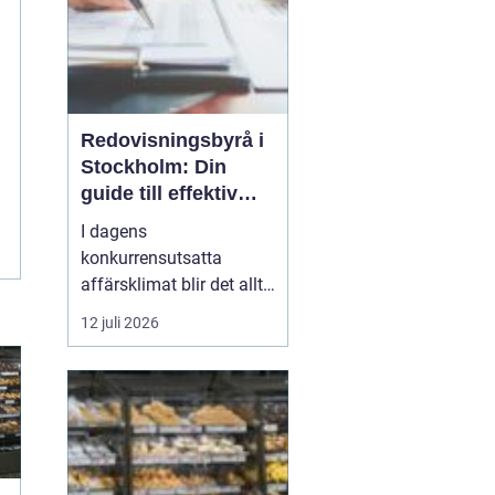
Redovisningsbyrå i
Stockholm: Din
guide till effektiv
redovisning i
I dagens
Stockholm
konkurrensutsatta
affärsklimat blir det allt
viktigare att ha en
12 juli 2026
redovisningsbyrå i
Stockholm som inte
bara kan sköta den
traditionella bokföringen,
utan också kan erbjuda
mervärde genom