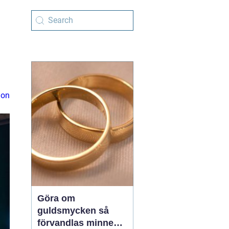
ion
Göra om
guldsmycken så
förvandlas minnen