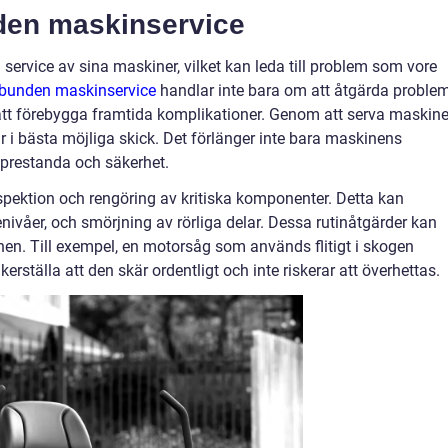
den maskinservice
 service av sina maskiner, vilket kan leda till problem som vore
bunden maskinservice
handlar inte bara om att åtgärda proble
tt förebygga framtida komplikationer. Genom att serva maskine
 är i bästa möjliga skick. Det förlänger inte bara maskinens
 prestanda och säkerhet.
nspektion och rengöring av kritiska komponenter. Detta kan
ljenivåer, och smörjning av rörliga delar. Dessa rutinåtgärder kan
en. Till exempel, en motorsåg som används flitigt i skogen
erställa att den skär ordentligt och inte riskerar att överhettas.