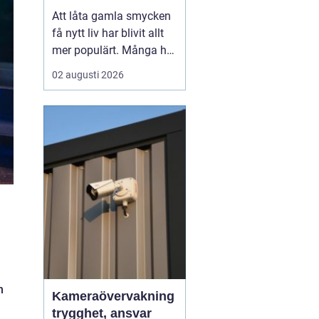
till nya favoriter
Att låta gamla smycken
få nytt liv har blivit allt
mer populärt. Många har
ärvda ringar, kedjor eller
02 augusti 2026
örhängen som mest
ligger i en ask, trots
starkt känslomässigt
värde. Genom
att ...
n
Kameraövervakning
trygghet, ansvar