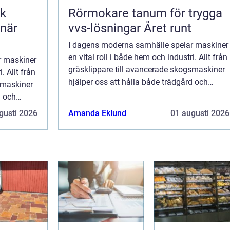
sk
Rörmokare tanum för trygga
 när
vvs-lösningar Året runt
I dagens moderna samhälle spelar maskiner
en vital roll i både hem och industri. Allt från
r maskiner
gräsklippare till avancerade skogsmaskiner
. Allt från
hjälper oss att hålla både trädgård och
smaskiner
arbetsplats i toppskick. M...
d och
gusti 2026
Amanda Eklund
01 augusti 2026