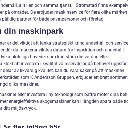
nderhåll, allt i en och samma tjänst. I Strömstad finns exempelv
ter på området. De erbjuder maskinservice för flera olika märken
n pålitlig partner för både privatpersoner och företag.
u din maskinpark
er är det viktigt att tänka strategiskt kring underhåll och service
er där du markerar viktiga datum för inspektion och underhåll.
ndvika plötsliga haverier som kan störa din vardag eller
klokt att investera i kvalitativa reservdelar då behovet uppstår.
r delar av likvärdig kvalitet, kan du vara säker på att maskinen
rkstäder, som K Andersson Gruppen, erbjuder ett brett sortimen
ängd olika maskiner.
askiner eller investera i ny teknologi som bättre möter dina beh
 mer energieffektiva skogsmaskiner kan i längden spara både ti
 ditt miljöavtryck.
Läs fler inlägg här