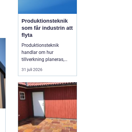
Produktionsteknik
som får industrin att
flyta
Produktionsteknik
handlar om hur
tillverkning planeras,
organiseras och
31 juli 2026
genomförs i praktiken.
Fokus ligger på
samspelet mellan
maskiner, människor,
material och styrsystem.
När dessa delar fungerar
tillsammans minskar
spill, driftstopp och
kostnader...