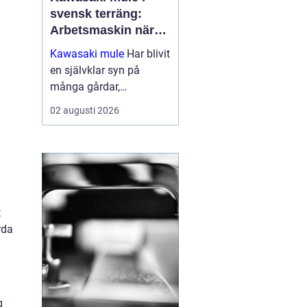
svensk terräng:
Arbetsmaskin när
det verkligen gäller
Kawasaki mule
Har blivit
en självklar syn på
många gårdar,
entreprenadarbeten och
02 augusti 2026
jaktmarker runt om i
Sverige. Fordonet
kombinerar ege...
t
rda
g