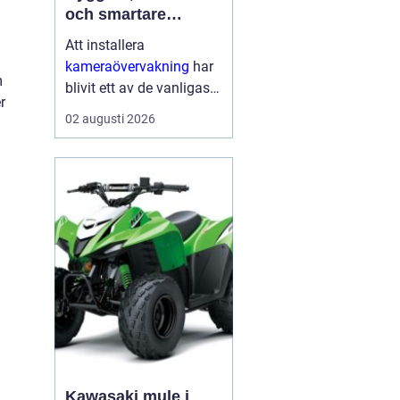
och smartare
säkerhet i vardagen
Att installera
kameraövervakning
har
m
blivit ett av de vanligaste
r
sätten att öka tryggheten
02 augusti 2026
i både hem och företag.
Tekniken ger tydlig
överblick, avskräcker
från brott och kan hj...
Kawasaki mule i