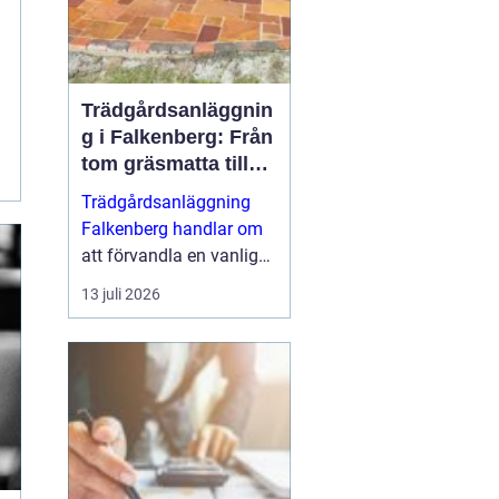
Trädgårdsanläggnin
g i Falkenberg: Från
tom gräsmatta till
genomtänkt helhet
Trädgårdsanläggning
Falkenberg handlar om
att förvandla en vanlig
tomt till en fungerande,
13 juli 2026
vacker och hållbar
utemiljö som håller i
många &ari...