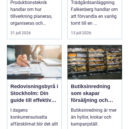
Produktionsteknik
Trädgårdsanläggning
genomtänkt helhet
handlar om hur
Falkenberg handlar om
tillverkning planeras,
att förvandla en vanlig
organiseras och
tomt till en ...
genomförs i praktiken.
31 juli 2026
13 juli 2026
Fokus...
Redovisningsbyrå i
Butiksinredning
Stockholm: Din
som skapar
guide till effektiv
försäljning och
redovisning i
trivsel
I dagens
Butiksinredning är mer
Stockholm
konkurrensutsatta
än hyllor, krokar och
affärsklimat blir det allt
kampanjställ.