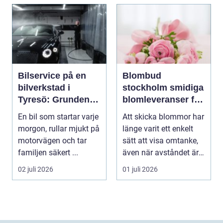
Bilservice på en
Blombud
bilverkstad i
stockholm smidiga
Tyresö: Grunden
blomleveranser för
för en trygg och
alla tillfällen
En bil som startar varje
Att skicka blommor har
hållbar bilvardag
morgon, rullar mjukt på
länge varit ett enkelt
motorvägen och tar
sätt att visa omtanke,
familjen säkert ...
även när avståndet är
stort ell...
02 juli 2026
01 juli 2026