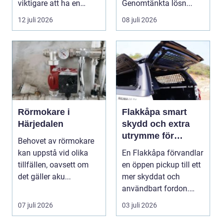
viktigare att ha en
Genomtänkta lösn...
redovisningsbyrå...
12 juli 2026
08 juli 2026
Rörmokare i
Flakkåpa smart
Härjedalen
skydd och extra
utrymme för
Behovet av rörmokare
pickup
kan uppstå vid olika
En Flakkåpa förvandlar
tillfällen, oavsett om
en öppen pickup till ett
det gäller aku...
mer skyddat och
användbart fordon.
Lasten hamnar tor...
07 juli 2026
03 juli 2026