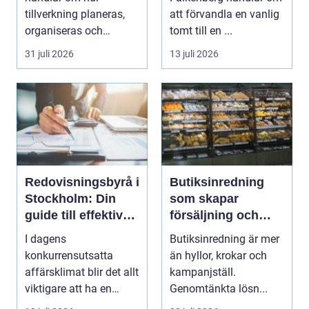
tillverkning planeras,
att förvandla en vanlig
organiseras och
tomt till en ...
genomförs i praktiken.
31 juli 2026
13 juli 2026
Fokus...
Redovisningsbyrå i
Butiksinredning
Stockholm: Din
som skapar
guide till effektiv
försäljning och
redovisning i
trivsel
I dagens
Butiksinredning är mer
Stockholm
konkurrensutsatta
än hyllor, krokar och
affärsklimat blir det allt
kampanjställ.
viktigare att ha en
Genomtänkta lösn...
redovisningsbyrå...