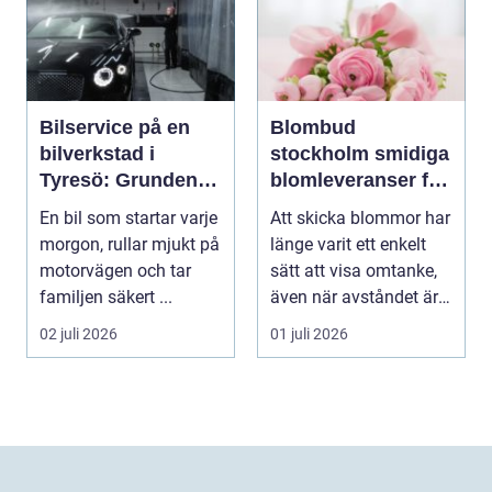
Bilservice på en
Blombud
bilverkstad i
stockholm smidiga
Tyresö: Grunden
blomleveranser för
för en trygg och
alla tillfällen
En bil som startar varje
Att skicka blommor har
hållbar bilvardag
morgon, rullar mjukt på
länge varit ett enkelt
motorvägen och tar
sätt att visa omtanke,
familjen säkert ...
även när avståndet är
stort ell...
02 juli 2026
01 juli 2026