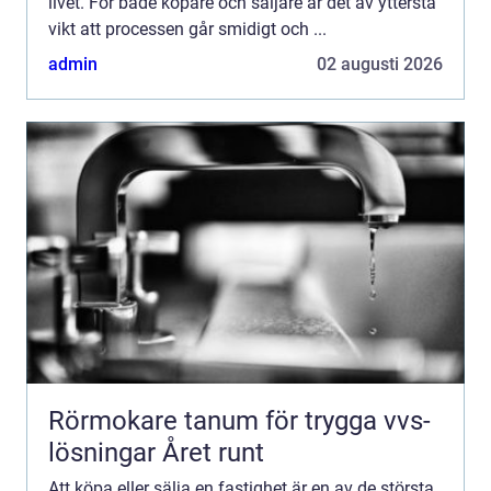
livet. För både köpare och säljare är det av yttersta
vikt att processen går smidigt och ...
admin
02 augusti 2026
Rörmokare tanum för trygga vvs-
lösningar Året runt
Att köpa eller sälja en fastighet är en av de största