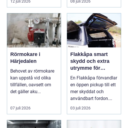
12 juli 2026
08 juli 2026
Rörmokare i
Flakkåpa smart
Härjedalen
skydd och extra
utrymme för
Behovet av rörmokare
pickup
kan uppstå vid olika
En Flakkåpa förvandlar
tillfällen, oavsett om
en öppen pickup till ett
det gäller aku...
mer skyddat och
användbart fordon.
Lasten hamnar tor...
07 juli 2026
03 juli 2026