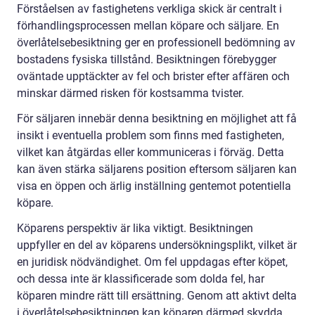
Förståelsen av fastighetens verkliga skick är centralt i
förhandlingsprocessen mellan köpare och säljare. En
överlåtelsebesiktning ger en professionell bedömning av
bostadens fysiska tillstånd. Besiktningen förebygger
oväntade upptäckter av fel och brister efter affären och
minskar därmed risken för kostsamma tvister.
För säljaren innebär denna besiktning en möjlighet att få
insikt i eventuella problem som finns med fastigheten,
vilket kan åtgärdas eller kommuniceras i förväg. Detta
kan även stärka säljarens position eftersom säljaren kan
visa en öppen och ärlig inställning gentemot potentiella
köpare.
Köparens perspektiv är lika viktigt. Besiktningen
uppfyller en del av köparens undersökningsplikt, vilket är
en juridisk nödvändighet. Om fel uppdagas efter köpet,
och dessa inte är klassificerade som dolda fel, har
köparen mindre rätt till ersättning. Genom att aktivt delta
i överlåtelsebesiktningen kan köparen därmed skydda