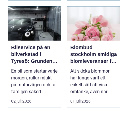
Bilservice på en
Blombud
bilverkstad i
stockholm smidiga
Tyresö: Grunden
blomleveranser för
för en trygg och
alla tillfällen
En bil som startar varje
Att skicka blommor
hållbar bilvardag
morgon, rullar mjukt
har länge varit ett
på motorvägen och tar
enkelt sätt att visa
familjen säkert ...
omtanke, även när
avståndet är stort ell...
02 juli 2026
01 juli 2026