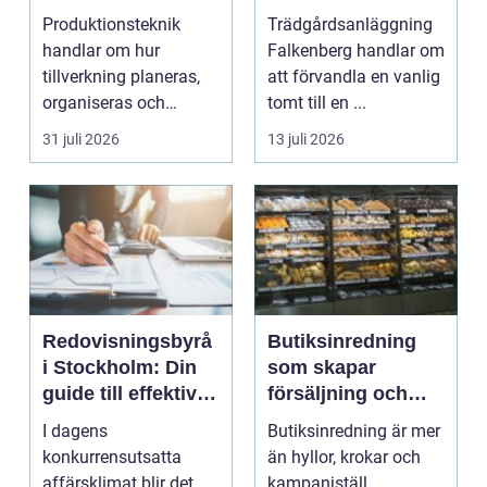
gräsmatta till
Produktionsteknik
Trädgårdsanläggning
genomtänkt helhet
handlar om hur
Falkenberg handlar om
tillverkning planeras,
att förvandla en vanlig
organiseras och
tomt till en ...
genomförs i praktiken.
31 juli 2026
13 juli 2026
Fokus...
Redovisningsbyrå
Butiksinredning
i Stockholm: Din
som skapar
guide till effektiv
försäljning och
redovisning i
trivsel
I dagens
Butiksinredning är mer
Stockholm
konkurrensutsatta
än hyllor, krokar och
affärsklimat blir det
kampanjställ.