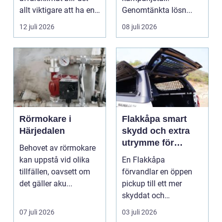
allt viktigare att ha en
Genomtänkta lösn...
redovisningsbyrå...
12 juli 2026
08 juli 2026
Rörmokare i
Flakkåpa smart
Härjedalen
skydd och extra
utrymme för
Behovet av rörmokare
pickup
kan uppstå vid olika
En Flakkåpa
tillfällen, oavsett om
förvandlar en öppen
det gäller aku...
pickup till ett mer
skyddat och
användbart fordon.
07 juli 2026
03 juli 2026
Lasten hamnar tor...