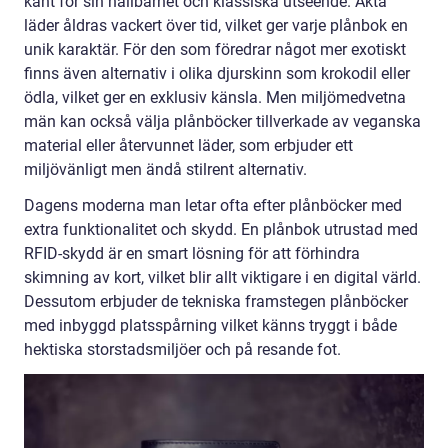
känt för sin hållbarhet och klassiska utseende. Äkta
läder åldras vackert över tid, vilket ger varje plånbok en
unik karaktär. För den som föredrar något mer exotiskt
finns även alternativ i olika djurskinn som krokodil eller
ödla, vilket ger en exklusiv känsla. Men miljömedvetna
män kan också välja plånböcker tillverkade av veganska
material eller återvunnet läder, som erbjuder ett
miljövänligt men ändå stilrent alternativ.
Dagens moderna man letar ofta efter plånböcker med
extra funktionalitet och skydd. En plånbok utrustad med
RFID-skydd är en smart lösning för att förhindra
skimning av kort, vilket blir allt viktigare i en digital värld.
Dessutom erbjuder de tekniska framstegen plånböcker
med inbyggd platsspårning vilket känns tryggt i både
hektiska storstadsmiljöer och på resande fot.