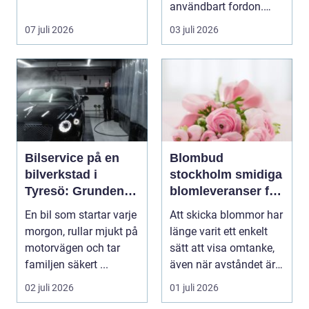
användbart fordon.
Lasten hamnar tor...
07 juli 2026
03 juli 2026
Bilservice på en
Blombud
bilverkstad i
stockholm smidiga
Tyresö: Grunden
blomleveranser för
för en trygg och
alla tillfällen
En bil som startar varje
Att skicka blommor har
hållbar bilvardag
morgon, rullar mjukt på
länge varit ett enkelt
motorvägen och tar
sätt att visa omtanke,
familjen säkert ...
även när avståndet är
stort ell...
02 juli 2026
01 juli 2026