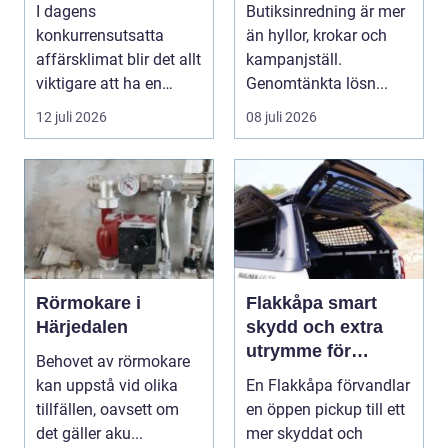
redovisning i
trivsel
I dagens
Butiksinredning är mer
Stockholm
konkurrensutsatta
än hyllor, krokar och
affärsklimat blir det allt
kampanjställ.
viktigare att ha en
Genomtänkta lösn...
redovisningsbyrå...
12 juli 2026
08 juli 2026
Rörmokare i
Flakkåpa smart
Härjedalen
skydd och extra
utrymme för
Behovet av rörmokare
pickup
kan uppstå vid olika
En Flakkåpa förvandlar
tillfällen, oavsett om
en öppen pickup till ett
det gäller aku...
mer skyddat och