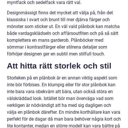
myntfack och sedelfack vara rätt val.
Designmässigt finns det mycket att välja på, från det
klassiska i svart och brunt till mer djärva färger och
mönster som sticker ut. En väl vald plånbok kan matcha
både vardagsklädseln och affärsoutfiten och på så sätt
komplettera en mans garderob. Plånböcker med
sömmar i kontrastfärger eller stilrena detaljer som
förhöjer designen ger en subtil men stilfull touch.
Att hitta rätt storlek och stil
Storleken på en plånbok är en annan viktig aspekt som
inte bör förbises. En klumpig eller för stor plånbok kan
inte bara vara obekväm att bära, utan också störa en
välskräddad look. Istället bör man överväga vad som
verkligen är nödvändigt att ha med sig dagligen och
välja en plånbok därefter. En mindre korthållare kan vara
perfekt för de dagar då man bara behöver några kort och
lite kontanter, medan en större modell kan vara bättre på