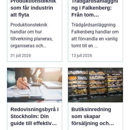
Produktionsteknik
Trädgårdsanläggni
som får industrin
ng i Falkenberg:
att flyta
Från tom
gräsmatta till
Produktionsteknik
Trädgårdsanläggning
genomtänkt helhet
handlar om hur
Falkenberg handlar om
tillverkning planeras,
att förvandla en vanlig
organiseras och
tomt till en ...
genomförs i praktiken.
31 juli 2026
13 juli 2026
Fokus...
Redovisningsbyrå i
Butiksinredning
Stockholm: Din
som skapar
guide till effektiv
försäljning och