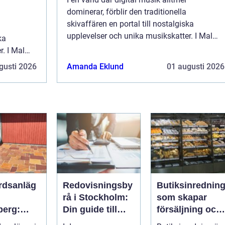
dominerar, förblir den traditionella
skivaffären en portal till nostalgiska
upplevelser och unika musikskatter. I Malmö
ka
finner man Blue Desert Music, en skivaffär
r. I Malmö
med själ och hi...
skivaffär
gusti 2026
Amanda Eklund
01 augusti 2026
rdsanläg
Redovisningsby
Butiksinrednin
rå i Stockholm:
som skapar
berg:
Din guide till
försäljning och
om
effektiv
trivsel