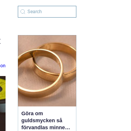
t
ion
Göra om
guldsmycken så
förvandlas minnen