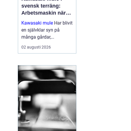
svensk terräng:
Arbetsmaskin när
det verkligen gäller
Kawasaki mule
Har blivit
en självklar syn på
många gårdar,
entreprenadarbeten och
02 augusti 2026
jaktmarker runt om i
Sverige. Fordonet
kombinerar ege...