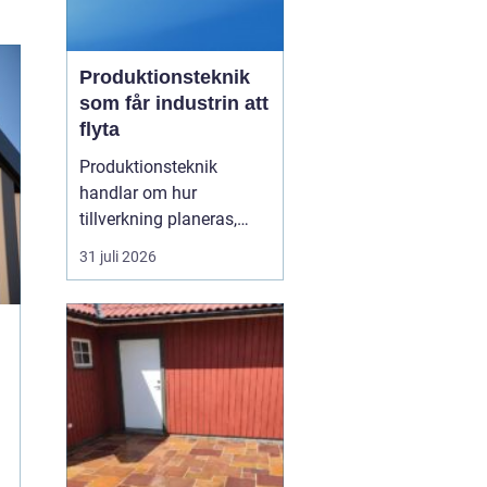
Produktionsteknik
som får industrin att
flyta
Produktionsteknik
handlar om hur
tillverkning planeras,
organiseras och
31 juli 2026
genomförs i praktiken.
Fokus ligger på
samspelet mellan
maskiner, människor,
material och styrsystem.
När dessa delar fungerar
tillsammans minskar
spill, driftstopp och
kostnader...