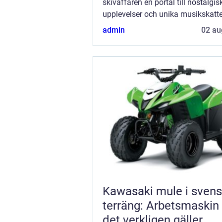
skivaffären en portal till nostalgis
upplevelser och unika musikskatte
finner man Blue Desert Music, en 
admin
02 au
med själ och hi...
Kawasaki mule i sven
terräng: Arbetsmaskin
det verkligen gäller