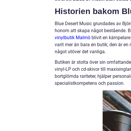
Historien bakom Bl
Blue Desert Music grundades av Björn
honom att skapa något bestående. Be
vinylbutik Malmö
blivit en kärnpelar
varit mer än bara en butik; den är e
något utöver det vanliga.
Butiken är stolta över sin omfattand
vinyl-LP och cd-skivor till maxisingla
bortglömda rariteter, hjälper person
specialistkompetens och passion.