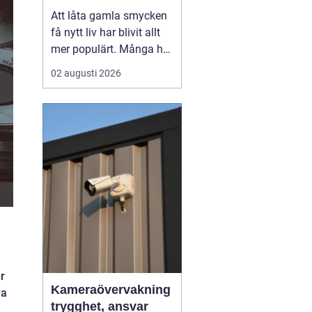
till nya favoriter
Att låta gamla smycken
få nytt liv har blivit allt
mer populärt. Många har
ärvda ringar, kedjor eller
02 augusti 2026
örhängen som mest
ligger i en ask, trots
starkt känslomässigt
värde. Genom
att ...
r
Kameraövervakning
ra
trygghet, ansvar