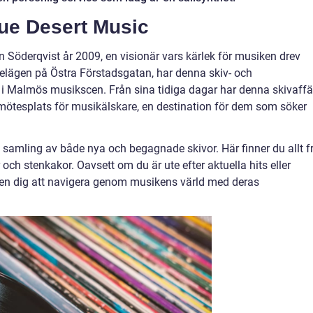
ue Desert Music
 Söderqvist år 2009, en visionär vars kärlek för musiken drev
lägen på Östra Förstadsgatan, har denna skiv- och
e i Malmös musikscen. Från sina tidiga dagar har denna skivaffä
n mötesplats för musikälskare, en destination för dem som söker
e samling av både nya och begagnade skivor. Här finner du allt f
r och stenkakor. Oavsett om du är ute efter aktuella hits eller
alen dig att navigera genom musikens värld med deras