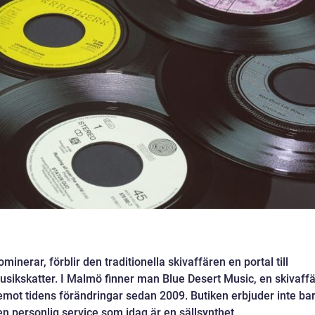
ominerar, förblir den traditionella skivaffären en portal till
usikskatter. I Malmö finner man Blue Desert Music, en skivaffä
 emot tidens förändringar sedan 2009. Butiken erbjuder inte ba
en personlig service som idag är en sällsynthet.