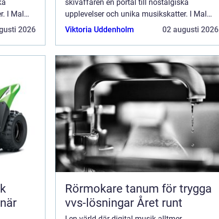
ka
skivaffären en portal till nostalgiska
r. I Malmö
upplevelser och unika musikskatter. I Malmö
skivaffär
finner man Blue Desert Music, en skivaffär
gusti 2026
Viktoria Uddenholm
02 augusti 2026
med själ och hi...
sk
Rörmokare tanum för trygga
 när
vvs-lösningar Året runt
I en värld där digital musik alltmer