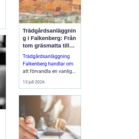
Trädgårdsanläggnin
g i Falkenberg: Från
tom gräsmatta till
genomtänkt helhet
Trädgårdsanläggning
Falkenberg handlar om
att förvandla en vanlig
tomt till en fungerande,
13 juli 2026
vacker och hållbar
utemiljö som håller i
många &ari...