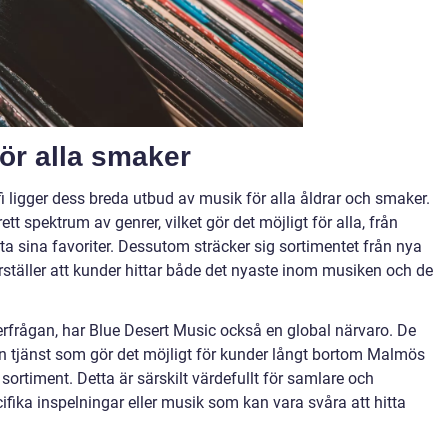
för alla smaker
fi ligger dess breda utbud av musik för alla åldrar och smaker.
tt spektrum av genrer, vilket gör det möjligt för alla, från
hitta sina favoriter. Dessutom sträcker sig sortimentet från nya
kerställer att kunder hittar både det nyaste inom musiken och de
erfrågan, har Blue Desert Music också en global närvaro. De
 en tjänst som gör det möjligt för kunder långt bortom Malmös
a sortiment. Detta är särskilt värdefullt för samlare och
ifika inspelningar eller musik som kan vara svåra att hitta