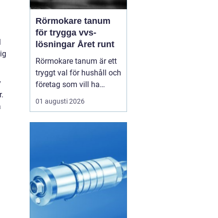
Rörmokare tanum
för trygga vvs-
l
lösningar Året runt
ig
Rörmokare tanum är ett
tryggt val för hushåll och
v
företag som vill ha
.
säkra, hållbara och
01 augusti 2026
a
professionella vvs-
lösningar. En erfaren
rörmokare hjälper till
med allt från akuta
läckor till planerade
renoveringar och
energisnåla
uppvärmningssystem.
Rätt ...