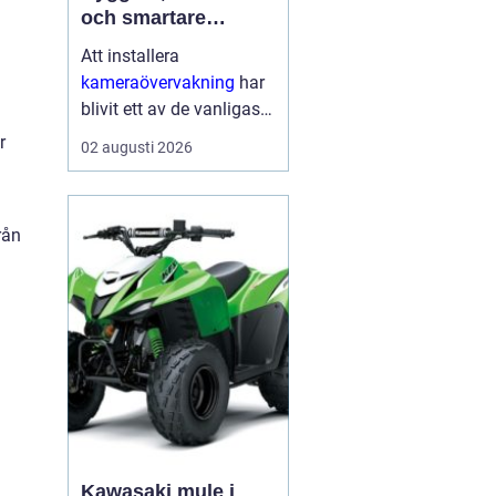
och smartare
säkerhet i vardagen
Att installera
kameraövervakning
har
blivit ett av de vanligaste
sätten att öka tryggheten
r
02 augusti 2026
i både hem och företag.
Tekniken ger tydlig
överblick, avskräcker
rån
från brott och kan hj...
Kawasaki mule i