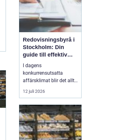
Redovisningsbyrå i
Stockholm: Din
guide till effektiv
redovisning i
I dagens
Stockholm
konkurrensutsatta
affärsklimat blir det allt
viktigare att ha en
12 juli 2026
redovisningsbyrå i
Stockholm som inte
bara kan sköta den
g
traditionella bokföringen,
utan också kan erbjuda
mervärde genom