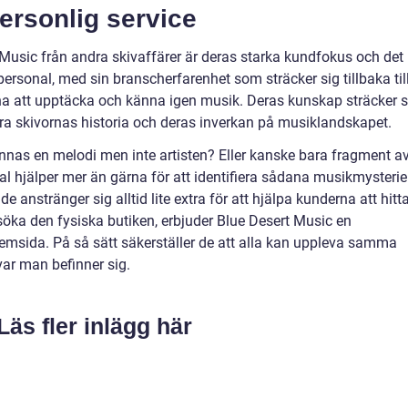
rsonlig service
 Music från andra skivaffärer är deras starka kundfokus och det
rsonal, med sin branscherfarenhet som sträcker sig tillbaka til
erna att upptäcka och känna igen musik. Deras kunskap sträcker s
era skivornas historia och deras inverkan på musiklandskapet.
nnas en melodi men inte artisten? Eller kanske bara fragment a
l hjälper mer än gärna för att identifiera sådana musikmysterier
e anstränger sig alltid lite extra för att hjälpa kunderna att hitt
söka den fysiska butiken, erbjuder Blue Desert Music en
 hemsida. På så sätt säkerställer de att alla kan uppleva samma
var man befinner sig.
Läs fler inlägg här