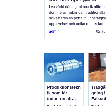
I en värld där digital musik alltmer
dominerar, förblir den traditionella
skivaffären en portal till nostalgis
upplevelser och unika musikskatte
finner man Blue Desert Music, en 
admin
02 au
med själ och hi...
Produktionstekn
Trädgå
ik som får
gning i
industrin att
Falken
flyta
Från t