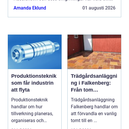
företag som...
Amanda Eklund
01 augusti 2026
Produktionsteknik
Trädgårdsanläggni
som får industrin
ng i Falkenberg:
att flyta
Från tom
gräsmatta till
Produktionsteknik
Trädgårdsanläggning
genomtänkt helhet
handlar om hur
Falkenberg handlar om
tillverkning planeras,
att förvandla en vanlig
organiseras och
tomt till en ...
genomförs i praktiken.