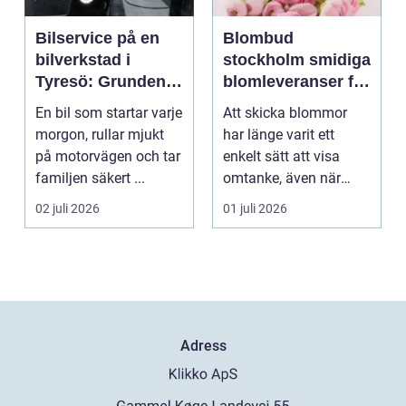
Bilservice på en
Blombud
bilverkstad i
stockholm smidiga
Tyresö: Grunden
blomleveranser för
för en trygg och
alla tillfällen
En bil som startar varje
Att skicka blommor
hållbar bilvardag
morgon, rullar mjukt
har länge varit ett
på motorvägen och tar
enkelt sätt att visa
familjen säkert ...
omtanke, även när
avståndet är stort ell...
02 juli 2026
01 juli 2026
Adress