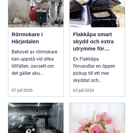
Rörmokare i
Flakkåpa smart
Härjedalen
skydd och extra
utrymme för
Behovet av rörmokare
pickup
kan uppstå vid olika
En Flakkåpa
tillfällen, oavsett om
förvandlar en öppen
det gäller aku...
pickup till ett mer
skyddat och
användbart fordon.
07 juli 2026
03 juli 2026
Lasten hamnar tor...