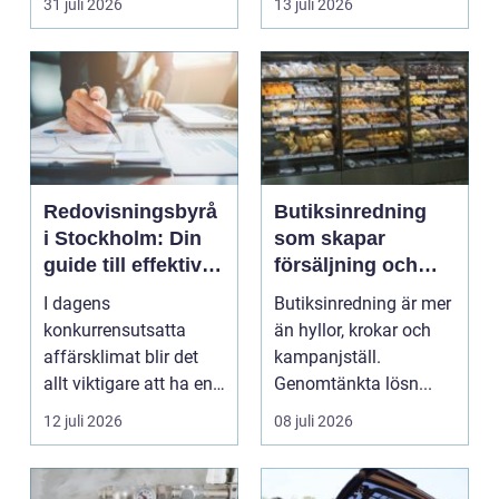
31 juli 2026
13 juli 2026
Fokus...
Redovisningsbyrå
Butiksinredning
i Stockholm: Din
som skapar
guide till effektiv
försäljning och
redovisning i
trivsel
I dagens
Butiksinredning är mer
Stockholm
konkurrensutsatta
än hyllor, krokar och
affärsklimat blir det
kampanjställ.
allt viktigare att ha en
Genomtänkta lösn...
redovisningsbyrå...
12 juli 2026
08 juli 2026