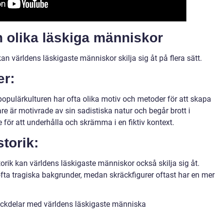
n olika läskiga människor
n världens läskigaste människor skilja sig åt på flera sätt.
er:
populärkulturen har ofta olika motiv och metoder för att skapa
e är motivrade av sin sadistiska natur och begår brott i
e för att underhålla och skrämma i en fiktiv kontext.
torik:
rik kan världens läskigaste människor också skilja sig åt.
ta tragiska bakgrunder, medan skräckfigurer oftast har en mer
ackdelar med världens läskigaste människa