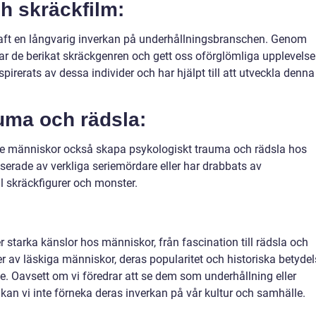
h skräckfilm:
aft en långvarig inverkan på underhållningsbranschen. Genom
de berikat skräckgenren och gett oss oförglömliga upplevelser
irerats av dessa individer och har hjälpt till att utveckla denna
auma och rädsla:
te människor också skapa psykologiskt trauma och rädsla hos
serade av verkliga seriemördare eller har drabbats av
 skräckfigurer och monster.
starka känslor hos människor, från fascination till rädsla och
r av läskiga människor, deras popularitet och historiska betydel
mne. Oavsett om vi föredrar att se dem som underhållning eller
kan vi inte förneka deras inverkan på vår kultur och samhälle.