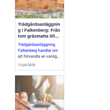
Trädgårdsanläggnin
g i Falkenberg: Från
tom gräsmatta till
genomtänkt helhet
Trädgårdsanläggning
Falkenberg handlar om
att förvandla en vanlig
tomt till en fungerande,
13 juli 2026
vacker och hållbar
utemiljö som håller i
många &ari...