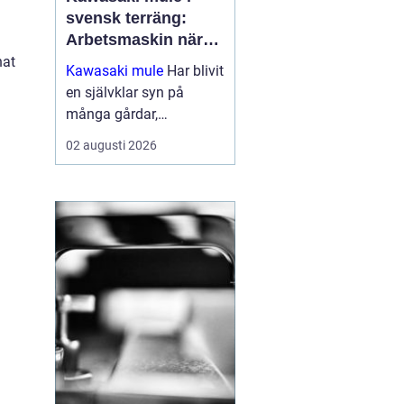
svensk terräng:
Arbetsmaskin när
det verkligen gäller
nat
Kawasaki mule
Har blivit
en självklar syn på
många gårdar,
entreprenadarbeten och
02 augusti 2026
jaktmarker runt om i
Sverige. Fordonet
kombinerar ege...