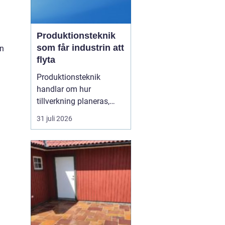
Produktionsteknik
som får industrin att
en
flyta
Produktionsteknik
handlar om hur
tillverkning planeras,
organiseras och
31 juli 2026
genomförs i praktiken.
Fokus ligger på
samspelet mellan
maskiner, människor,
material och styrsystem.
När dessa delar fungerar
tillsammans minskar
spill, driftstopp och
kostnader...