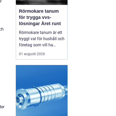
r
Rörmokare tanum
för trygga vvs-
lösningar Året runt
ch
Rörmokare tanum är ett
tryggt val för hushåll och
företag som vill ha
säkra, hållbara och
01 augusti 2026
professionella vvs-
lösningar. En erfaren
rörmokare hjälper till
med allt från akuta
läckor till planerade
renoveringar och
energisnåla
uppvärmningssystem.
der
Rätt ...