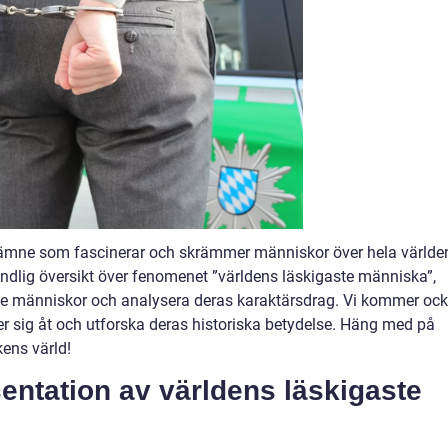
 ämne som fascinerar och skrämmer människor över hela världen
undlig översikt över fenomenet ”världens läskigaste människa”,
de människor och analysera deras karaktärsdrag. Vi kommer oc
ljer sig åt och utforska deras historiska betydelse. Häng med på
ens värld!
entation av världens läskigaste