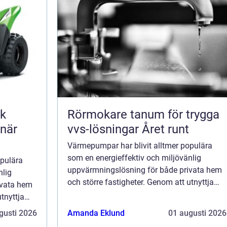
sk
Rörmokare tanum för trygga
 när
vvs-lösningar Året runt
Värmepumpar har blivit alltmer populära
som en energieffektiv och miljövänlig
opulära
uppvärmningslösning för både privata hem
nlig
och större fastigheter. Genom att utnyttja
ivata hem
förnybara energikällor som jorde...
tnyttja
gusti 2026
Amanda Eklund
01 augusti 2026