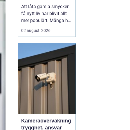
till nya favoriter
Att låta gamla smycken
få nytt liv har blivit allt
mer populärt. Många har
ärvda ringar, kedjor eller
02 augusti 2026
örhängen som mest
ligger i en ask, trots
starkt känslomässigt
värde. Genom
att ...
Kameraövervakning
trygghet, ansvar