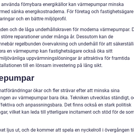
att använda förnybara energikällor kan värmepumpar minska
rmed sänka energikostnaderna. För företag och fastighetsägare
ingar och en bättre miljöprofil.
ngden och de låga underhållskraven för moderna värmepumpar. 
n större reparationer under många år. Dessutom kan de
nebär regelbunden övervakning och underhåll för att säkerställ
lera en värmepump kan fastighetsägare också öka sitt
 miljövänliga uppvärmningslösningar är attraktiva för framtida
tallationen till en lönsam investering på lång sikt.
mepumpar
tförändringar ökar och fler strävar efter att minska sina
ingen av värmepumpar bara öka. Tekniken utvecklas ständigt, 
ektiva och anpassningsbara. Det finns också en stark politisk
gar, vilket kan leda till ytterligare incitament och stöd för de so
 ljus ut, och de kommer att spela en nyckelroll i övergången til