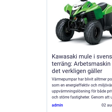
Kawasaki mule i sven
terräng: Arbetsmaskin
det verkligen gäller
Värmepumpar har blivit alltmer p
som en energieffektiv och miljövä
uppvärmningslösning för både pr
och större fastigheter. Genom att u
förnybara energikällor som jorde...
admin
02 au