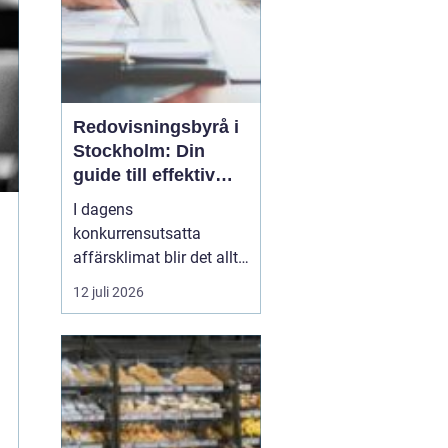
Redovisningsbyrå i
Stockholm: Din
guide till effektiv
redovisning i
I dagens
Stockholm
konkurrensutsatta
affärsklimat blir det allt
viktigare att ha en
12 juli 2026
redovisningsbyrå i
Stockholm som inte
bara kan sköta den
traditionella bokföringen,
utan också kan erbjuda
mervärde genom