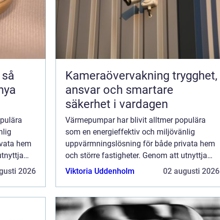
å
Kameraövervakning trygghet,
 nya
ansvar och smartare
säkerhet i vardagen
opulära
Värmepumpar har blivit alltmer populära
nlig
som en energieffektiv och miljövänlig
ivata hem
uppvärmningslösning för både privata hem
tnyttja
och större fastigheter. Genom att utnyttja
förnybara energikällor som jorde...
gusti 2026
Viktoria Uddenholm
02 augusti 2026