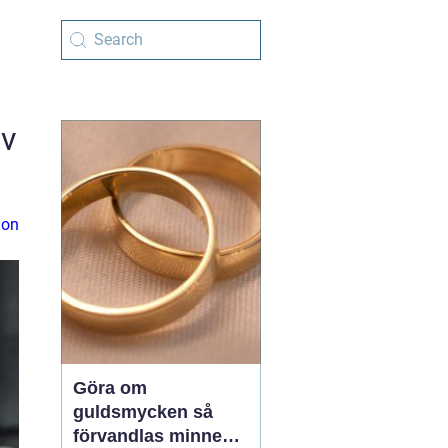
iv
ion
Göra om
guldsmycken så
förvandlas minnen