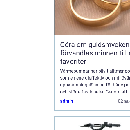
Göra om guldsmycken s
förvandlas minnen till
favoriter
Värmepumpar har blivit alltmer p
som en energieffektiv och miljövä
uppvärmningslösning för både pr
och större fastigheter. Genom att u
förnybara energikällor som jorde...
admin
02 au