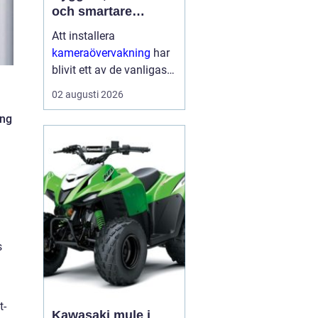
och smartare
säkerhet i vardagen
Att installera
kameraövervakning
har
blivit ett av de vanligaste
sätten att öka tryggheten
02 augusti 2026
i både hem och företag.
ing
Tekniken ger tydlig
överblick, avskräcker
från brott och kan hj...
s
t-
Kawasaki mule i