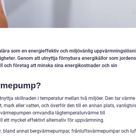
ulära som en energieffektiv och miljövänlig uppvärmningslösn
igheter. Genom att utnyttja förnybara energikällor som jordens
ll och företag att minska sina energikostnader och sin
ärmepump?
ttja skillnaden i temperatur mellan två miljöer. Den tar värme
, mark eller vatten, och överför den till en annan plats, vanligtvi
värmepumpen omvandla lågtemperaturvärme till
ll ett mycket effektivt alternativ för uppvärmning.
r
, bland annat bergvärmepumpar, frånluftsvärmepumpar och luf