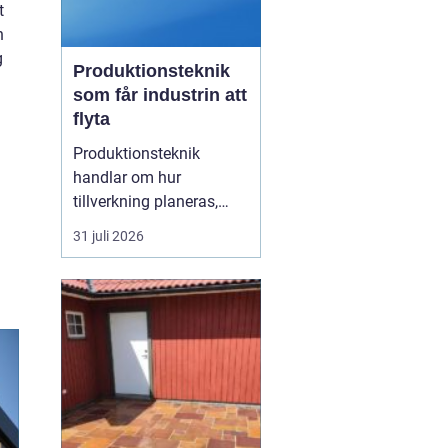
t
n
g
Produktionsteknik
som får industrin att
flyta
Produktionsteknik
handlar om hur
tillverkning planeras,
organiseras och
31 juli 2026
genomförs i praktiken.
Fokus ligger på
samspelet mellan
maskiner, människor,
material och styrsystem.
När dessa delar fungerar
tillsammans minskar
spill, driftstopp och
kostnader...