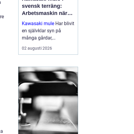
h
svensk terräng:
Arbetsmaskin när
re
det verkligen gäller
Kawasaki mule
Har blivit
en självklar syn på
många gårdar,
entreprenadarbeten och
02 augusti 2026
jaktmarker runt om i
Sverige. Fordonet
kombinerar ege...
na