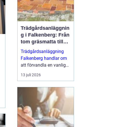
Trädgårdsanläggnin
g i Falkenberg: Från
tom gräsmatta till
genomtänkt helhet
Trädgårdsanläggning
Falkenberg handlar om
att förvandla en vanlig
tomt till en fungerande,
13 juli 2026
vacker och hållbar
utemiljö som håller i
många &ari...