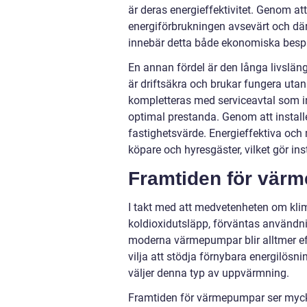
är deras energieffektivitet. Genom 
energiförbrukningen avsevärt och dä
innebär detta både ekonomiska bespar
En annan fördel är den långa livslä
är driftsäkra och brukar fungera uta
kompletteras med serviceavtal som in
optimal prestanda. Genom att instal
fastighetsvärde. Energieffektiva och
köpare och hyresgäster, vilket gör ins
Framtiden för vär
I takt med att medvetenheten om klima
koldioxidutsläpp, förväntas användn
moderna värmepumpar blir alltmer eff
vilja att stödja förnybara energilösnin
väljer denna typ av uppvärmning.
Framtiden för värmepumpar ser mycket