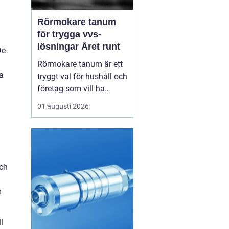
Rörmokare tanum
för trygga vvs-
lösningar Året runt
De
Rörmokare tanum är ett
a
tryggt val för hushåll och
företag som vill ha
säkra, hållbara och
01 augusti 2026
professionella vvs-
lösningar. En erfaren
rörmokare hjälper till
med allt från akuta
läckor till planerade
och
renoveringar och
energisnåla
m
uppvärmningssystem.
Rätt ...
l