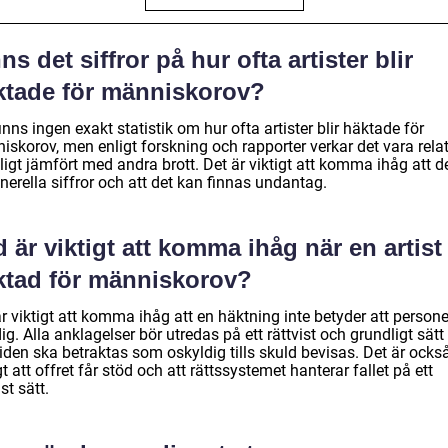
ns det siffror på hur ofta artister blir
ktade för människorov?
inns ingen exakt statistik om hur ofta artister blir häktade för
skorov, men enligt forskning och rapporter verkar det vara relat
igt jämfört med andra brott. Det är viktigt att komma ihåg att d
nerella siffror och att det kan finnas undantag.
 är viktigt att komma ihåg när en artist
ktad för människorov?
r viktigt att komma ihåg att en häktning inte betyder att person
ig. Alla anklagelser bör utredas på ett rättvist och grundligt sätt
iden ska betraktas som oskyldig tills skuld bevisas. Det är ocks
gt att offret får stöd och att rättssystemet hanterar fallet på ett
ist sätt.