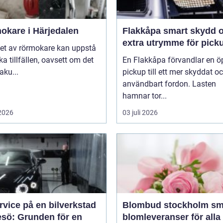
okare i Härjedalen
Flakkåpa smart skydd och
extra utrymme för pick
et av rörmokare kan uppstå
ika tillfällen, oavsett om det
En Flakkåpa förvandlar en 
aku...
pickup till ett mer skyddat o
användbart fordon. Lasten
hamnar tor...
 2026
03 juli 2026
rvice på en bilverkstad
Blombud stockholm smidiga
esö: Grunden för en
blomleveranser för alla