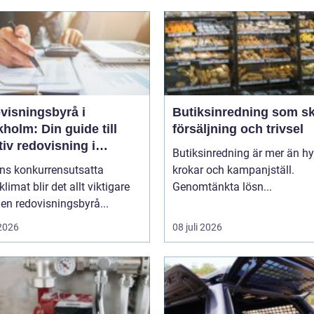
visningsbyrå i
Butiksinredning som s
holm: Din guide till
försäljning och trivsel
tiv redovisning i
Butiksinredning är mer än hyl
kholm
ens konkurrensutsatta
krokar och kampanjställ.
klimat blir det allt viktigare
Genomtänkta lösn...
 en redovisningsbyrå...
 2026
08 juli 2026