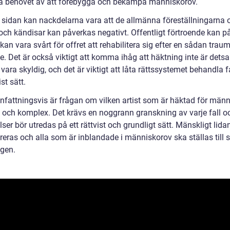
å behovet av att förebygga och bekämpa människorov.
 sidan kan nackdelarna vara att de allmänna föreställningarna
 och kändisar kan påverkas negativt. Offentligt förtroende kan p
kan vara svårt för offret att rehabilitera sig efter en sådan trau
e. Det är också viktigt att komma ihåg att häktning inte är det
vara skyldig, och det är viktigt att låta rättssystemet behandla f
ist sätt.
attningsvis är frågan om vilken artist som är häktad för män
g och komplex. Det krävs en noggrann granskning av varje fall oc
ser bör utredas på ett rättvist och grundligt sätt. Mänskligt lid
ereras och alla som är inblandade i människorov ska ställas till 
agen.