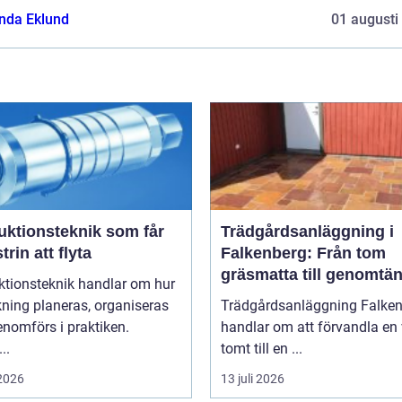
da Eklund
01 augusti
uktionsteknik som får
Trädgårdsanläggning i
trin att flyta
Falkenberg: Från tom
gräsmatta till genomtän
ktionsteknik handlar om hur
helhet
rkning planeras, organiseras
Trädgårdsanläggning Falke
nomförs i praktiken.
handlar om att förvandla en 
..
tomt till en ...
 2026
13 juli 2026