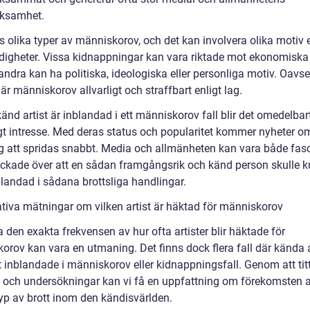
ksamhet.
s olika typer av människorov, och det kan involvera olika motiv e
igheter. Vissa kidnappningar kan vara riktade mot ekonomiska 
ndra kan ha politiska, ideologiska eller personliga motiv. Oavse
är människorov allvarligt och straffbart enligt lag.
änd artist är inblandad i ett människorov fall blir det omedelbar
igt intresse. Med deras status och popularitet kommer nyheter o
g att spridas snabbt. Media och allmänheten kan vara både fas
ckade över att en sådan framgångsrik och känd person skulle 
blandad i sådana brottsliga handlingar.
ativa mätningar om vilken artist är häktad för människorov
 den exakta frekvensen av hur ofta artister blir häktade för
orov kan vara en utmaning. Det finns dock flera fall där kända a
t inblandade i människorov eller kidnappningsfall. Genom att tit
ik och undersökningar kan vi få en uppfattning om förekomsten 
yp av brott inom den kändisvärlden.