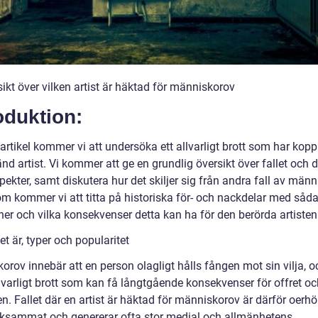
ikt över vilken artist är häktad för människorov
oduktion:
artikel kommer vi att undersöka ett allvarligt brott som har kopp
känd artist. Vi kommer att ge en grundlig översikt över fallet och 
pekter, samt diskutera hur det skiljer sig från andra fall av männ
m kommer vi att titta på historiska för- och nackdelar med såd
ner och vilka konsekvenser detta kan ha för den berörda artisten
t är, typer och popularitet
rov innebär att en person olagligt hålls fången mot sin vilja, o
llvarligt brott som kan få långtgående konsekvenser för offret o
n. Fallet där en artist är häktad för människorov är därför oerhö
sammat och genererar ofta stor medial och allmänhetens