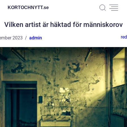
KORTOCHNYTT.
se
Vilken artist är häktad för människorov
red
ember 2023
admin