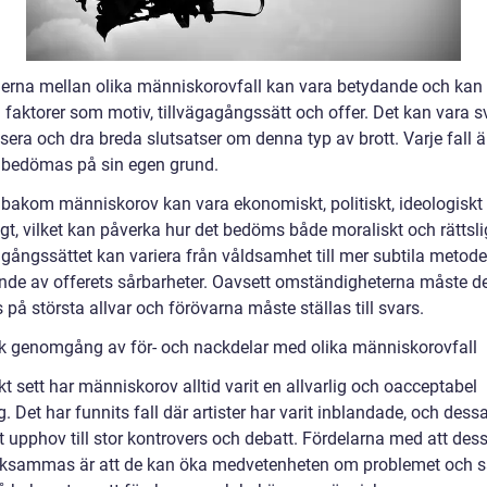
derna mellan olika människorovfall kan vara betydande och kan
faktorer som motiv, tillvägagångssätt och offer. Det kan vara sv
sera och dra breda slutsatser om denna typ av brott. Varje fall ä
 bedömas på sin egen grund.
 bakom människorov kan vara ekonomiskt, politiskt, ideologiskt 
gt, vilket kan påverka hur det bedöms både moraliskt och rättsli
agångssättet kan variera från våldsamhet till mer subtila metod
ande av offerets sårbarheter. Oavsett omständigheterna måste d
s på största allvar och förövarna måste ställas till svars.
sk genomgång av för- och nackdelar med olika människorovfall
kt sett har människorov alltid varit en allvarlig och oacceptabel
. Det har funnits fall där artister har varit inblandade, och dessa
t upphov till stor kontrovers och debatt. Fördelarna med att dess
sammas är att de kan öka medvetenheten om problemet och s