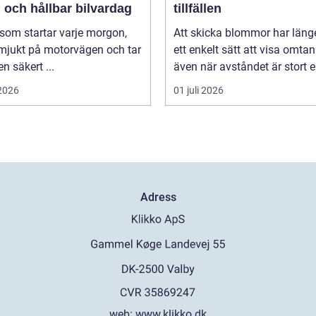
 och hållbar bilvardag
tillfällen
 som startar varje morgon,
Att skicka blommor har länge
 mjukt på motorvägen och tar
ett enkelt sätt att visa omtan
en säkert ...
även när avståndet är stort ell
 2026
01 juli 2026
Adress
web:
www.klikko.dk