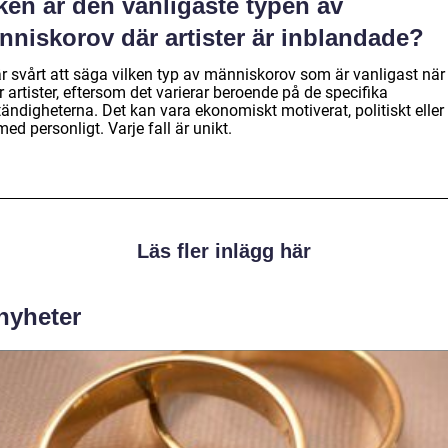
ken är den vanligaste typen av
nniskorov där artister är inblandade?
är svårt att säga vilken typ av människorov som är vanligast när
r artister, eftersom det varierar beroende på de specifika
ndigheterna. Det kan vara ekonomiskt motiverat, politiskt eller t
ed personligt. Varje fall är unikt.
Läs fler inlägg här
 nyheter