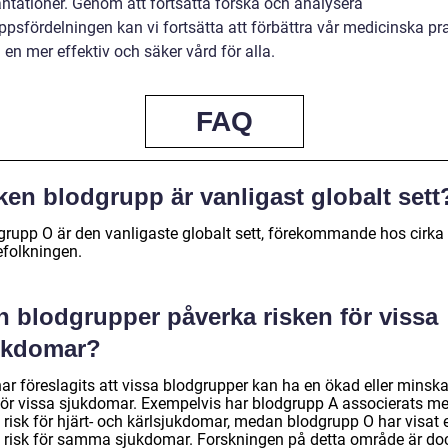
antationer. Genom att fortsätta forska och analysera
ppsfördelningen kan vi fortsätta att förbättra vår medicinska pr
ll en mer effektiv och säker vård för alla.
FAQ
ken blodgrupp är vanligast globalt sett
grupp O är den vanligaste globalt sett, förekommande hos cirk
efolkningen.
n blodgrupper påverka risken för vissa
ukdomar?
har föreslagits att vissa blodgrupper kan ha en ökad eller minsk
 för vissa sjukdomar. Exempelvis har blodgrupp A associerats m
 risk för hjärt- och kärlsjukdomar, medan blodgrupp O har visat 
e risk för samma sjukdomar. Forskningen på detta område är do