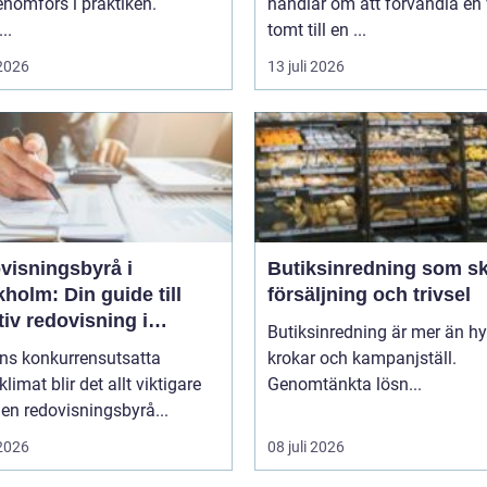
nomförs i praktiken.
handlar om att förvandla en 
..
tomt till en ...
 2026
13 juli 2026
visningsbyrå i
Butiksinredning som s
holm: Din guide till
försäljning och trivsel
tiv redovisning i
Butiksinredning är mer än hyl
kholm
ens konkurrensutsatta
krokar och kampanjställ.
klimat blir det allt viktigare
Genomtänkta lösn...
 en redovisningsbyrå...
 2026
08 juli 2026