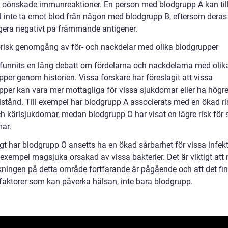
 oönskade immunreaktioner. En person med blodgrupp A kan til
 inte ta emot blod från någon med blodgrupp B, eftersom deras
gera negativt på främmande antigener.
orisk genomgång av för- och nackdelar med olika blodgrupper
 funnits en lång debatt om fördelarna och nackdelarna med olik
per genom historien. Vissa forskare har föreslagit att vissa
pper kan vara mer mottagliga för vissa sjukdomar eller ha högre 
llstånd. Till exempel har blodgrupp A associerats med en ökad ri
och kärlsjukdomar, medan blodgrupp O har visat en lägre risk fö
ar.
gt har blodgrupp O ansetts ha en ökad sårbarhet för vissa infekt
 exempel magsjuka orsakad av vissa bakterier. Det är viktigt att 
skningen på detta område fortfarande är pågående och att det fi
aktorer som kan påverka hälsan, inte bara blodgrupp.