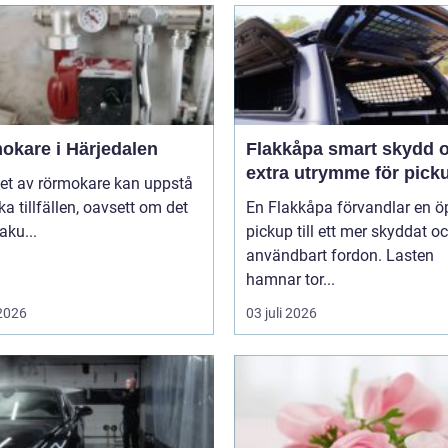
okare i Härjedalen
Flakkåpa smart skydd och
extra utrymme för pick
et av rörmokare kan uppstå
ika tillfällen, oavsett om det
En Flakkåpa förvandlar en 
aku...
pickup till ett mer skyddat o
användbart fordon. Lasten
hamnar tor...
 2026
03 juli 2026