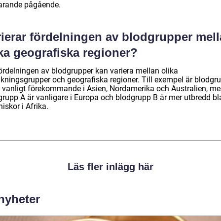
farande pågående.
rierar fördelningen av blodgrupper mel
ka geografiska regioner?
fördelningen av blodgrupper kan variera mellan olika
lkningsgrupper och geografiska regioner. Till exempel är blodgr
 vanligt förekommande i Asien, Nordamerika och Australien, m
grupp A är vanligare i Europa och blodgrupp B är mer utbredd b
skor i Afrika.
Läs fler inlägg här
 nyheter