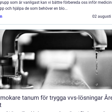
rupp som är vanligast kan vi bättre förbereda oss inför medici
pp och hjälpa de som behöver en blo...
n
02 augusti
mokare tanum för trygga vvs-lösningar År
t