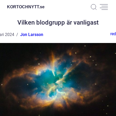
KORTOCHNYTT.
se
Vilken blodgrupp är vanligast
red
ari 2024
Jon Larsson