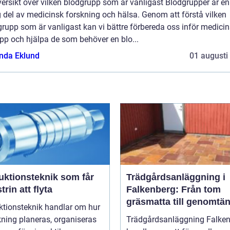
ersikt över vilken blodgrupp som är vanligast Blodgrupper är en
g del av medicinsk forskning och hälsa. Genom att förstå vilken
rupp som är vanligast kan vi bättre förbereda oss inför medici
pp och hjälpa de som behöver en blo...
da Eklund
01 augusti
uktionsteknik som får
Trädgårdsanläggning i
trin att flyta
Falkenberg: Från tom
gräsmatta till genomtän
ktionsteknik handlar om hur
helhet
rkning planeras, organiseras
Trädgårdsanläggning Falke