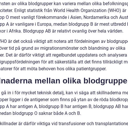
sten av olika blodgrupper kan variera mellan olika befolknings
citeter. Enligt statistik från World Health Organization (WHO) är
pp O mest vanligt förekommande i Asien, Nordamerika och Austr
pp A är vanligare i Europa, medan blodgrupp B är mest utbredd
r i Afrika. Blodgrupp AB är relativt ovanlig över hela världen.
HO är det också viktigt att notera att fördelningen av blodgrupp
över tid på grund av migrationsmönster och blandning av olika
ter. Det är därför viktigt att regelbundet uppdatera och analysera
ruppsfördelningen för att säkerställa att det finns tillräckligt 
atorer för att möta behoven hos olika patientgrupper.
lnaderna mellan olika blodgruppe
 gå in i för mycket teknisk detalj, kan vi säga att skillnaderna m
pper ligger i de antigener som finns på ytan av de röda blodkro
pp A har antigen A, blodgrupp B har antigen B, blodgrupp AB ha
medan blodgrupp O saknar både A och B.
illnader är därför viktiga vid transfusioner och transplantationer