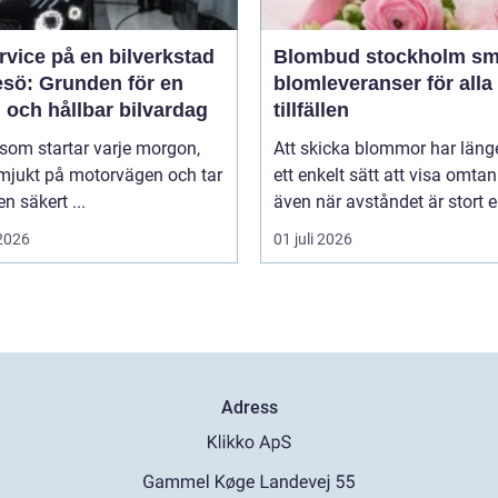
rvice på en bilverkstad
Blombud stockholm smidiga
esö: Grunden för en
blomleveranser för alla
 och hållbar bilvardag
tillfällen
 som startar varje morgon,
Att skicka blommor har länge
 mjukt på motorvägen och tar
ett enkelt sätt att visa omtan
en säkert ...
även när avståndet är stort ell
 2026
01 juli 2026
Adress