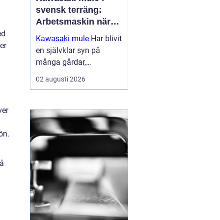
svensk terräng:
Arbetsmaskin när
det verkligen gäller
ed
Kawasaki mule
Har blivit
er
en självklar syn på
många gårdar,
entreprenadarbeten och
02 augusti 2026
jaktmarker runt om i
Sverige. Fordonet
kombinerar ege...
ver
ön.
på