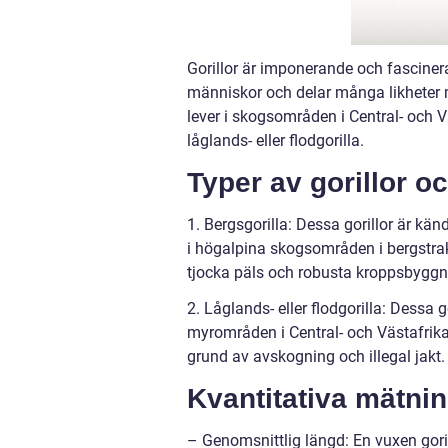
Gorillor är imponerande och fascinera
människor och delar många likheter m
lever i skogsområden i Central- och V
låglands- eller flodgorilla.
Typer av gorillor o
1. Bergsgorilla: Dessa gorillor är kän
i högalpina skogsområden i bergstr
tjocka päls och robusta kroppsbyggnad
2. Låglands- eller flodgorilla: Dessa 
myrområden i Central- och Västafrika
grund av avskogning och illegal jakt.
Kvantitativa mätnin
– Genomsnittlig längd: En vuxen gorill