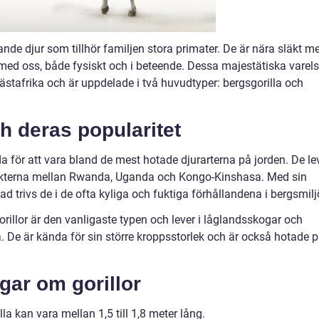
nde djur som tillhör familjen stora primater. De är nära släkt m
ed oss, både fysiskt och i beteende. Dessa majestätiska varels
ästafrika och är uppdelade i två huvudtyper: bergsgorilla och
ch deras popularitet
da för att vara bland de mest hotade djurarterna på jorden. De le
akterna mellan Rwanda, Uganda och Kongo-Kinshasa. Med sin
 trivs de i de ofta kyliga och fuktiga förhållandena i bergsmilj
gorillor är den vanligaste typen och lever i låglandsskogar och
. De är kända för sin större kroppsstorlek och är också hotade 
gar om gorillor
a kan vara mellan 1,5 till 1,8 meter lång.