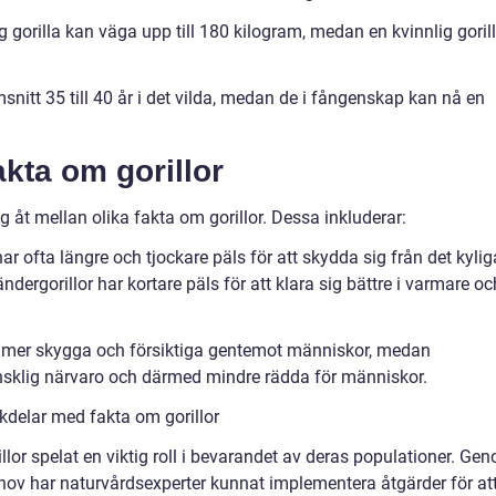
 gorilla kan väga upp till 180 kilogram, medan en kvinnlig goril
snitt 35 till 40 år i det vilda, medan de i fångenskap kan nå en
akta om gorillor
ig åt mellan olika fakta om gorillor. Dessa inkluderar:
ar ofta längre och tjockare päls för att skydda sig från det kylig
dergorillor har kortare päls för att klara sig bättre i varmare oc
a mer skygga och försiktiga gentemot människor, medan
änsklig närvaro och därmed mindre rädda för människor.
kdelar med fakta om gorillor
llor spelat en viktig roll i bevarandet av deras populationer. Ge
hov har naturvårdsexperter kunnat implementera åtgärder för at