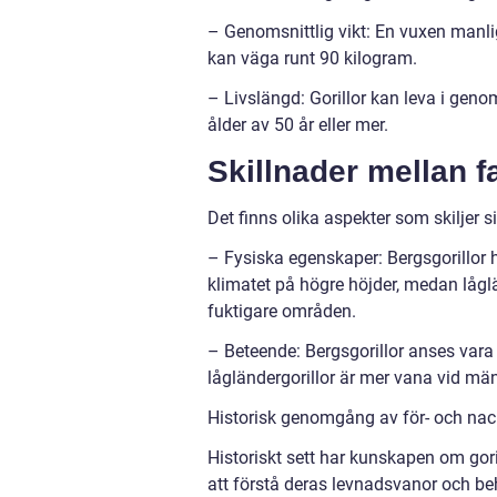
– Genomsnittlig vikt: En vuxen manlig
kan väga runt 90 kilogram.
– Livslängd: Gorillor kan leva i genom
ålder av 50 år eller mer.
Skillnader mellan f
Det finns olika aspekter som skiljer s
– Fysiska egenskaper: Bergsgorillor h
klimatet på högre höjder, medan låglän
fuktigare områden.
– Beteende: Bergsgorillor anses var
lågländergorillor är mer vana vid m
Historisk genomgång av för- och nac
Historiskt sett har kunskapen om gori
att förstå deras levnadsvanor och be