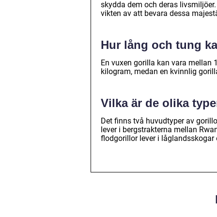
skydda dem och deras livsmiljöer
vikten av att bevara dessa majestä
Hur lång och tung kan
En vuxen gorilla kan vara mellan 1,
kilogram, medan en kvinnlig goril
Vilka är de olika typ
Det finns två huvudtyper av gorillor
lever i bergstrakterna mellan Rw
flodgorillor lever i låglandsskoga