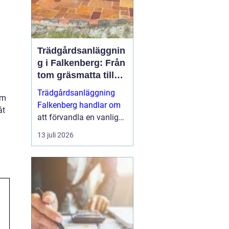
Trädgårdsanläggnin
g i Falkenberg: Från
tom gräsmatta till
genomtänkt helhet
Trädgårdsanläggning
om
Falkenberg handlar om
åt
att förvandla en vanlig
tomt till en fungerande,
13 juli 2026
vacker och hållbar
utemiljö som håller i
många &ari...