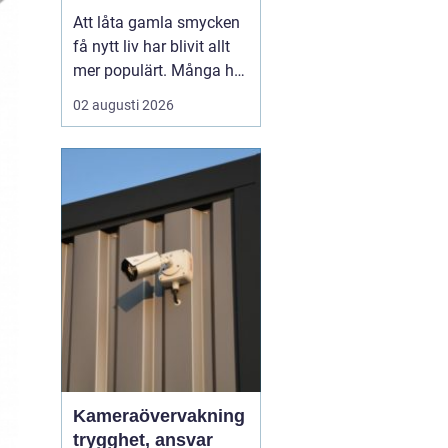
till nya favoriter
Att låta gamla smycken
få nytt liv har blivit allt
mer populärt. Många har
ärvda ringar, kedjor eller
02 augusti 2026
örhängen som mest
ligger i en ask, trots
starkt känslomässigt
värde. Genom
att ...
Kameraövervakning
trygghet, ansvar