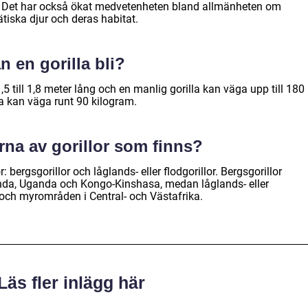
. Det har också ökat medvetenheten bland allmänheten om
tiska djur och deras habitat.
 en gorilla bli?
5 till 1,8 meter lång och en manlig gorilla kan väga upp till 180
la kan väga runt 90 kilogram.
erna av gorillor som finns?
: bergsgorillor och låglands- eller flodgorillor. Bergsgorillor
anda, Uganda och Kongo-Kinshasa, medan låglands- eller
r och myrområden i Central- och Västafrika.
Läs fler inlägg här