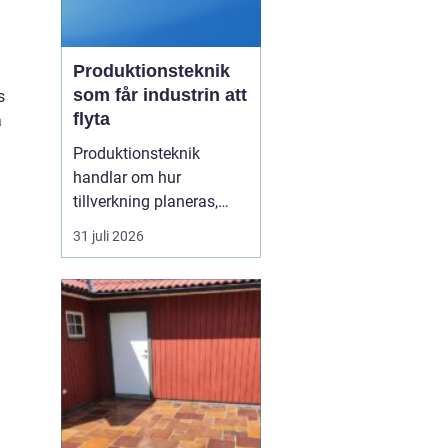
Produktionsteknik
som får industrin att
s
flyta
a
Produktionsteknik
handlar om hur
tillverkning planeras,
organiseras och
31 juli 2026
genomförs i praktiken.
Fokus ligger på
samspelet mellan
maskiner, människor,
material och styrsystem.
När dessa delar fungerar
tillsammans minskar
spill, driftstopp och
kostnader...