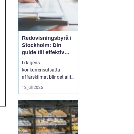
Redovisningsbyrå i
Stockholm: Din
guide till effektiv
redovisning i
I dagens
Stockholm
konkurrensutsatta
affärsklimat blir det allt
viktigare att ha en
12 juli 2026
redovisningsbyrå i
Stockholm som inte
bara kan sköta den
traditionella bokföringen,
utan också kan erbjuda
mervärde genom