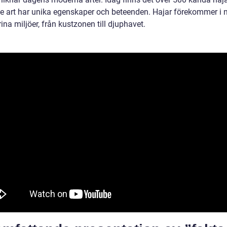
je art har unika egenskaper och beteenden. Hajar förekommer i 
ina miljöer, från kustzonen till djuphavet.