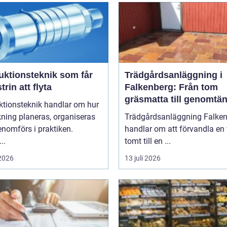
uktionsteknik som får
Trädgårdsanläggning i
trin att flyta
Falkenberg: Från tom
gräsmatta till genomtän
ktionsteknik handlar om hur
helhet
rkning planeras, organiseras
Trädgårdsanläggning Falke
nomförs i praktiken.
handlar om att förvandla en 
..
tomt till en ...
 2026
13 juli 2026