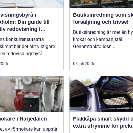
visningsbyrå i
Butiksinredning som s
holm: Din guide till
försäljning och trivsel
tiv redovisning i
Butiksinredning är mer än hyl
kholm
ens konkurrensutsatta
krokar och kampanjställ.
klimat blir det allt viktigare
Genomtänkta lösn...
 en redovisningsbyrå...
 2026
08 juli 2026
okare i Härjedalen
Flakkåpa smart skydd och
extra utrymme för pick
et av rörmokare kan uppstå