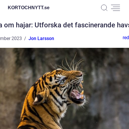
KORTOCHNYTT.
se
a om hajar: Utforska det fascinerande havs
red
ember 2023
Jon Larsson