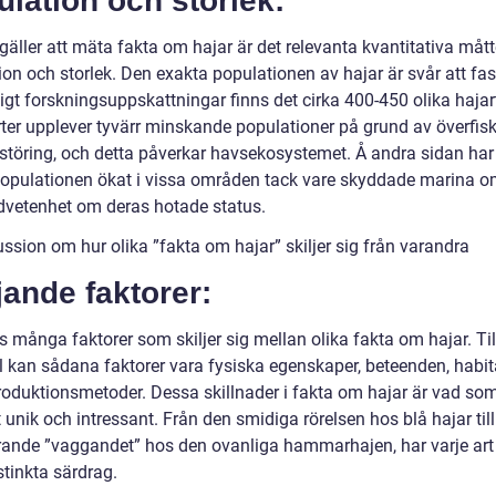
lation och storlek:
gäller att mäta fakta om hajar är det relevanta kvantitativa mått
on och storlek. Den exakta populationen av hajar är svår att fast
gt forskningsuppskattningar finns det cirka 400-450 olika hajart
rter upplever tyvärr minskande populationer på grund av överfis
rstöring, och detta påverkar havsekosystemet. Å andra sidan har
populationen ökat i vissa områden tack vare skyddade marina 
vetenhet om deras hotade status.
ssion om hur olika ”fakta om hajar” skiljer sig från varandra
jande faktorer:
s många faktorer som skiljer sig mellan olika fakta om hajar. Til
 kan sådana faktorer vara fysiska egenskaper, beteenden, habita
roduktionsmetoder. Dessa skillnader i fakta om hajar är vad so
t unik och intressant. Från den smidiga rörelsen hos blå hajar til
rande ”vaggandet” hos den ovanliga hammarhajen, har varje art
stinkta särdrag.