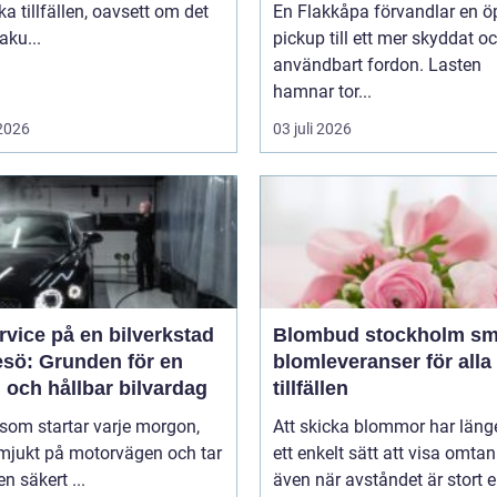
ika tillfällen, oavsett om det
En Flakkåpa förvandlar en 
aku...
pickup till ett mer skyddat o
användbart fordon. Lasten
hamnar tor...
 2026
03 juli 2026
rvice på en bilverkstad
Blombud stockholm smidiga
esö: Grunden för en
blomleveranser för alla
 och hållbar bilvardag
tillfällen
 som startar varje morgon,
Att skicka blommor har länge
 mjukt på motorvägen och tar
ett enkelt sätt att visa omtan
en säkert ...
även när avståndet är stort ell