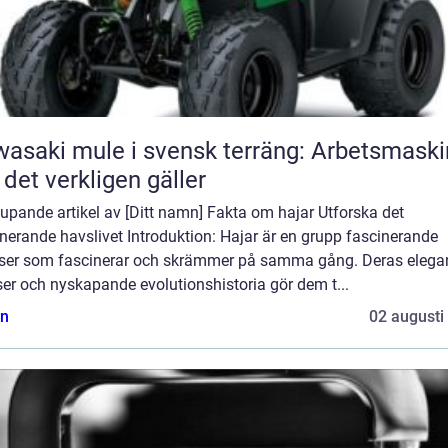
asaki mule i svensk terräng: Arbetsmaski
 det verkligen gäller
upande artikel av [Ditt namn] Fakta om hajar Utforska det
nerande havslivet Introduktion: Hajar är en grupp fascinerande
lser som fascinerar och skrämmer på samma gång. Deras elega
ser och nyskapande evolutionshistoria gör dem t...
n
02 augusti