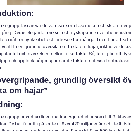
oduktion:
r en grupp fascinerande varelser som fascinerar och skrämmer 
ång. Deras eleganta rörelser och nyskapande evolutionshistori
 föremål för nyfikenhet och intresse för många. I den här artikeln
i att ta en grundlig översikt om fakta om hajar, inklusive deras
opularitet och avvikelser mellan olika fakta. Så, ta dig tid att dyka
djup och upptäck några spännande fakta om dessa fantastiska
er.
vergripande, grundlig översikt ö
ta om hajar”
dning:
r en grupp huvudsakligen marina ryggradsdjur som tillhör klass
kar. De har funnits på jorden i över 420 miljoner år och de älds
liknar dagens moderna arter. Idag finns det över 500 kända hajar