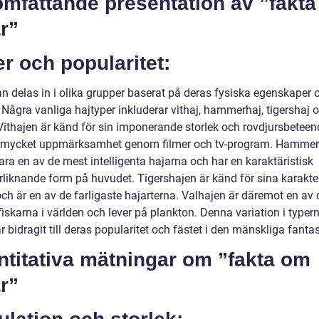
omfattande presentation av ”fakt
r”
r och popularitet:
an delas in i olika grupper baserat på deras fysiska egenskaper 
 Några vanliga hajtyper inkluderar vithaj, hammerhaj, tigershaj 
 Vithajen är känd för sin imponerande storlek och rovdjursbetee
t mycket uppmärksamhet genom filmer och tv-program. Hamme
ra en av de mest intelligenta hajarna och har en karaktäristisk
iknande form på huvudet. Tigershajen är känd för sina karakter
ch är en av de farligaste hajarterna. Valhajen är däremot en av 
fiskarna i världen och lever på plankton. Denna variation i typer
r bidragit till deras popularitet och fästet i den mänskliga fantas
ntitativa mätningar om ”fakta om
r”