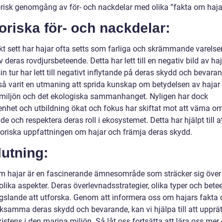
orisk genomgång av för- och nackdelar med olika ”fakta om haja
oriska för- och nackdelar:
skt sett har hajar ofta setts som farliga och skrämmande varelse
 deras rovdjursbeteende. Detta har lett till en negativ bild av haj
 sin tur har lett till negativt inflytande på deras skydd och bevara
så varit en utmaning att sprida kunskap om betydelsen av hajar 
miljön och det ekologiska sammanhanget. Nyligen har dock
nhet och utbildning ökat och fokus har skiftat mot att värna o
e och respektera deras roll i ekosystemet. Detta har hjälpt till a
toriska uppfattningen om hajar och främja deras skydd.
utning:
m hajar är en fascinerande ämnesområde som sträcker sig över
lika aspekter. Deras överlevnadsstrategier, olika typer och bete
ngslande att utforska. Genom att informera oss om hajars fakta
samma deras skydd och bevarande, kan vi hjälpa till att upprät
istens i den marina miljön. Så låt oss fortsätta att lära oss me