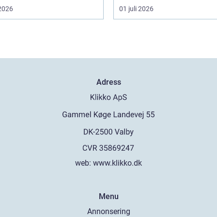
 2026
01 juli 2026
Adress
web:
www.klikko.dk
Menu
Annonsering