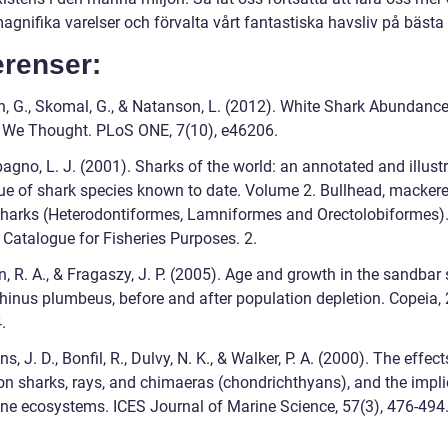
gnifika varelser och förvalta vårt fantastiska havsliv på bästa 
erenser:
n, G., Skomal, G., & Natanson, L. (2012). White Shark Abundance
 We Thought. PLoS ONE, 7(10), e46206.
agno, L. J. (2001). Sharks of the world: an annotated and illust
ue of shark species known to date. Volume 2. Bullhead, mackere
sharks (Heterodontiformes, Lamniformes and Orectolobiformes)
 Catalogue for Fisheries Purposes. 2.
n, R. A., & Fragaszy, J. P. (2005). Age and growth in the sandbar 
hinus plumbeus, before and after population depletion. Copeia, 
.
ns, J. D., Bonfil, R., Dulvy, N. K., & Walker, P. A. (2000). The effect
 on sharks, rays, and chimaeras (chondrichthyans), and the impl
ine ecosystems. ICES Journal of Marine Science, 57(3), 476-494