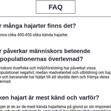
FAQ
r många hajarter finns det?
inns cirka 400-450 olika kända hajarter.
r påverkar människors beteende
jpopulationernas överlevnad?
iskors överfiske och miljöförstöring har påverkat vissa
opulationer negativt, medan medvetenhet och utbildning om haj
e och bevarande har hjälpt till att skydda dem och främja deras
levnad.
ken hajart är mest känd och varför?
ajen är en av de mest kända hajarterna på grund av sin imponer