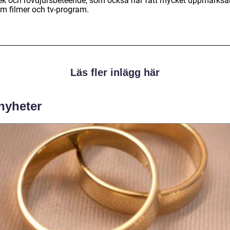
lek och rovdjursbeteende, som också har fått mycket uppmärks
m filmer och tv-program.
Läs fler inlägg här
 nyheter