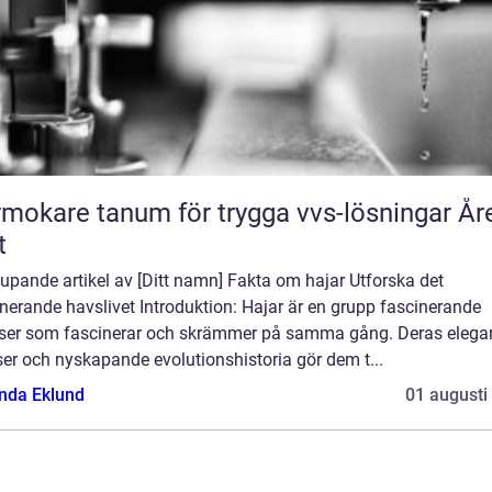
mokare tanum för trygga vvs-lösningar År
t
upande artikel av [Ditt namn] Fakta om hajar Utforska det
nerande havslivet Introduktion: Hajar är en grupp fascinerande
lser som fascinerar och skrämmer på samma gång. Deras elega
ser och nyskapande evolutionshistoria gör dem t...
da Eklund
01 augusti