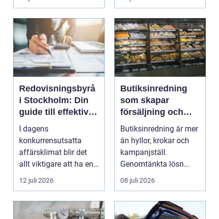
Fokus...
Redovisningsbyrå
Butiksinredning
i Stockholm: Din
som skapar
guide till effektiv
försäljning och
redovisning i
trivsel
I dagens
Butiksinredning är mer
Stockholm
konkurrensutsatta
än hyllor, krokar och
affärsklimat blir det
kampanjställ.
allt viktigare att ha en
Genomtänkta lösn...
redovisningsbyrå...
12 juli 2026
08 juli 2026