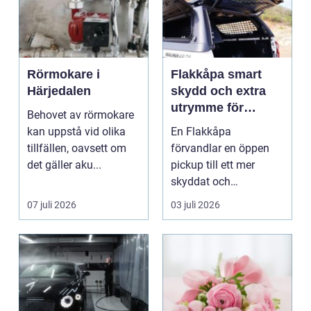
Rörmokare i
Flakkåpa smart
Härjedalen
skydd och extra
utrymme för
Behovet av rörmokare
pickup
kan uppstå vid olika
En Flakkåpa
tillfällen, oavsett om
förvandlar en öppen
det gäller aku...
pickup till ett mer
skyddat och
användbart fordon.
07 juli 2026
03 juli 2026
Lasten hamnar tor...