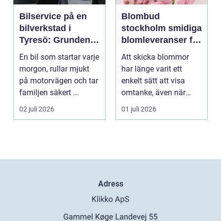
Bilservice på en
Blombud
bilverkstad i
stockholm smidiga
Tyresö: Grunden
blomleveranser för
för en trygg och
alla tillfällen
En bil som startar varje
Att skicka blommor
hållbar bilvardag
morgon, rullar mjukt
har länge varit ett
på motorvägen och tar
enkelt sätt att visa
familjen säkert ...
omtanke, även när
avståndet är stort ell...
02 juli 2026
01 juli 2026
Adress