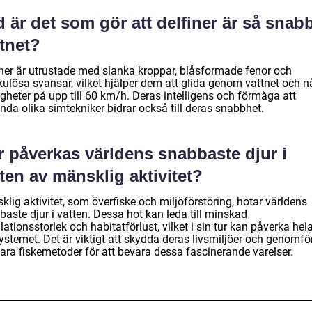
 är det som gör att delfiner är så snabb
tnet?
iner är utrustade med slanka kroppar, blåsformade fenor och
ulösa svansar, vilket hjälper dem att glida genom vattnet och n
gheter på upp till 60 km/h. Deras intelligens och förmåga att
nda olika simtekniker bidrar också till deras snabbhet.
r påverkas världens snabbaste djur i
ten av mänsklig aktivitet?
lig aktivitet, som överfiske och miljöförstöring, hotar världens
aste djur i vatten. Dessa hot kan leda till minskad
ationsstorlek och habitatförlust, vilket i sin tur kan påverka hel
ystemet. Det är viktigt att skydda deras livsmiljöer och genomfö
bara fiskemetoder för att bevara dessa fascinerande varelser.