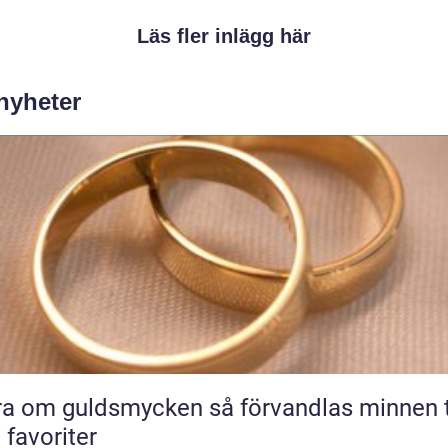
Läs fler inlägg här
 nyheter
m guldsmycken så förvandlas minnen till
 favoriter