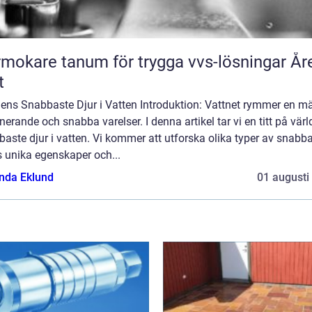
mokare tanum för trygga vvs-lösningar År
t
dens Snabbaste Djur i Vatten Introduktion: Vattnet rymmer en 
nerande och snabba varelser. I denna artikel tar vi en titt på vär
aste djur i vatten. Vi kommer att utforska olika typer av snabba
s unika egenskaper och...
da Eklund
01 augusti