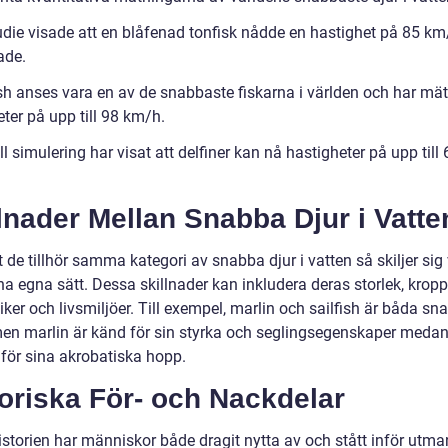
udie visade att en blåfenad tonfisk nådde en hastighet på 85 km
ade.
sh anses vara en av de snabbaste fiskarna i världen och har mätt
ter på upp till 98 km/h.
ll simulering har visat att delfiner kan nå hastigheter på upp till 
lnader Mellan Snabba Djur i Vatte
t de tillhör samma kategori av snabba djur i vatten så skiljer sig 
na egna sätt. Dessa skillnader kan inkludera deras storlek, krop
ker och livsmiljöer. Till exempel, marlin och sailfish är båda sn
 men marlin är känd för sin styrka och seglingsegenskaper medan 
 för sina akrobatiska hopp.
oriska För- och Nackdelar
istorien har människor både dragit nytta av och stått inför utma