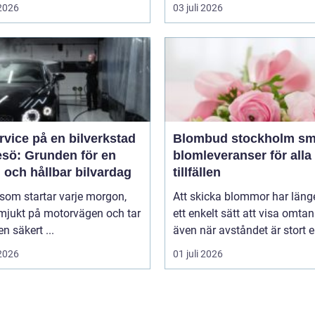
 2026
03 juli 2026
rvice på en bilverkstad
Blombud stockholm smidiga
esö: Grunden för en
blomleveranser för alla
 och hållbar bilvardag
tillfällen
 som startar varje morgon,
Att skicka blommor har länge
 mjukt på motorvägen och tar
ett enkelt sätt att visa omtan
en säkert ...
även när avståndet är stort ell
 2026
01 juli 2026