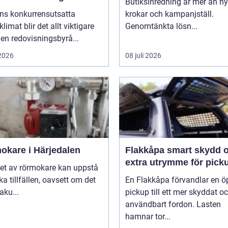
Butiksinredning är mer än hyl
kholm
ens konkurrensutsatta
krokar och kampanjställ.
klimat blir det allt viktigare
Genomtänkta lösn...
 en redovisningsbyrå...
 2026
08 juli 2026
okare i Härjedalen
Flakkåpa smart skydd och
extra utrymme för pick
et av rörmokare kan uppstå
ika tillfällen, oavsett om det
En Flakkåpa förvandlar en 
aku...
pickup till ett mer skyddat o
användbart fordon. Lasten
hamnar tor...