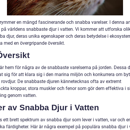
 rymmer en mängd fascinerande och snabba varelser. I denna art
tt på världens snabbaste djur i vatten. Vi kommer att utforska oli
ba djur, deras unika egenskaper och deras betydelse i ekosystem
ja med en övergripande översikt.
Översikt
 är hem för några av de snabbaste varelserna på jorden. Dessa d
 sig för att klara sig i den marina miljön och konkurrera om byt
 rovdjur. De snabbaste djuren kännetecknas ofta av extremt
äckta kroppar, stora muskler och fenor som gör dem effektiva i s
tning genom vatten.
r av Snabba Djur i Vatten
s ett brett spektrum av snabba djur som lever i vatten, var och 
ika färdigheter. Här är några exempel på populära snabba djur i 