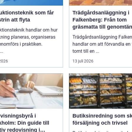
uktionsteknik som får
Trädgårdsanläggning i
trin att flyta
Falkenberg: Från tom
gräsmatta till genomtän
ktionsteknik handlar om hur
helhet
rkning planeras, organiseras
Trädgårdsanläggning Falke
nomförs i praktiken.
handlar om att förvandla en 
..
tomt till en ...
 2026
13 juli 2026
visningsbyrå i
Butiksinredning som s
holm: Din guide till
försäljning och trivsel
tiv redovisning i