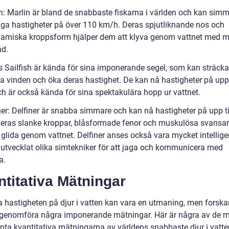
in: Marlin är bland de snabbaste fiskarna i världen och kan sim
oliga hastigheter på över 110 km/h. Deras spjutliknande nos och
amiska kroppsform hjälper dem att klyva genom vattnet med m
d.
is Sailfish är kända för sina imponerande segel, som kan sträcka
ga vinden och öka deras hastighet. De kan nå hastigheter på upp 
h är också kända för sina spektakulära hopp ur vattnet.
ner: Delfiner är snabba simmare och kan nå hastigheter på upp ti
eras slanke kroppar, blåsformade fenor och muskulösa svansar
 glida genom vattnet. Delfiner anses också vara mycket intellige
 utvecklat olika simtekniker för att jaga och kommunicera med
a.
titativa Mätningar
a hastigheten på djur i vatten kan vara en utmaning, men forska
 genomföra några imponerande mätningar. Här är några av de 
anta kvantitativa mätningarna av världens snabbaste djur i vatte