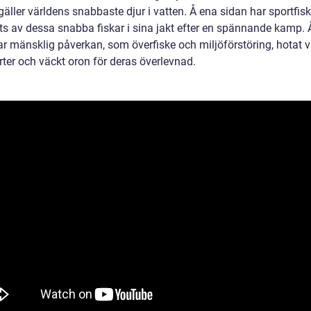
gäller världens snabbaste djur i vatten. Å ena sidan har sportfis
s av dessa snabba fiskar i sina jakt efter en spännande kamp. 
ar mänsklig påverkan, som överfiske och miljöförstöring, hotat v
rter och väckt oron för deras överlevnad.