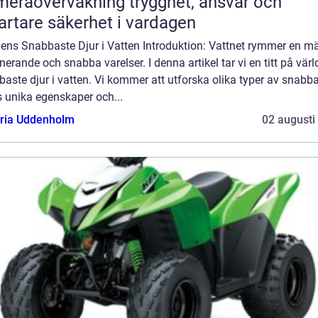
övervakning trygghet, ansvar och
rtare säkerhet i vardagen
dens Snabbaste Djur i Vatten Introduktion: Vattnet rymmer en 
nerande och snabba varelser. I denna artikel tar vi en titt på vär
aste djur i vatten. Vi kommer att utforska olika typer av snabba
s unika egenskaper och...
oria Uddenholm
02 augusti